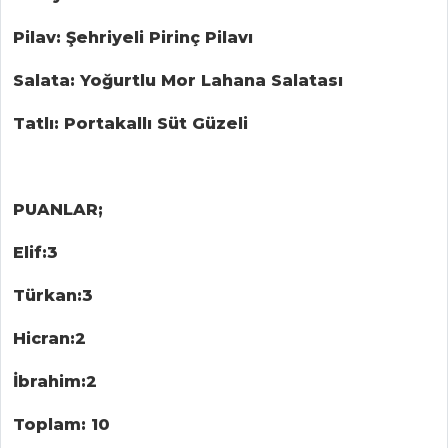
Chefs
Pilav: Şehriyeli Pirinç Pilavı
Haber
Salata: Yoğurtlu Mor Lahana Salatası
ŞEFİN TARİFLERİ
Tatlı: Portakallı Süt Güzeli
MENÜLER
PUANLAR;
Tüm
Kategoriler
Elif:3
Türkan:3
İÇECEKLER
Hicran:2
Elma Şerbeti
İbrahim:2
Demirhindi
Şerbeti
Toplam: 10
Pancarlı