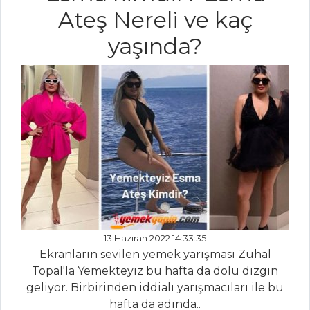
NOODLE
Ateş Nereli ve kaç
Mezeler Tüm
yaşında?
Tarifleri
PASTA VE
TATLILAR
İNCİRLİ SÜTLÜ
TATLI
ÇİLEKLİ PİRİNÇ
PASTASI
SAKIZ MACUNLU
13 Haziran 2022 14:33:35
KEK
Ekranların sevilen yemek yarışması Zuhal
Pasta ve Tatlılar
Topal'la Yemekteyiz bu hafta da dolu dizgin
Tüm Tarifleri
geliyor. Birbirinden iddialı yarışmacıları ile bu
hafta da adında..