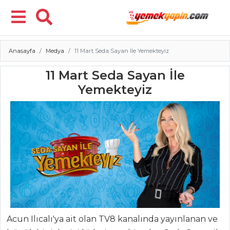
Anasayfa
Medya
11 Mart Seda Sayan İle Yemekteyiz
Menü
11 Mart Seda Sayan İle
Yemekteyiz
Acun Ilıcalı'ya ait olan TV8 kanalında yayınlanan ve