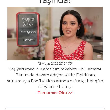
Yaşında?
SEBZE
YEMEKLERI
Patatesli Pay
Fırında Baharatlı
Patates
Etli Bezelye
Sebze Yemekleri
Tüm Tarifleri
12 Mayıs 2022 23:54:35
Beş yarışmacının amansız rekabeti En Hamarat
MASTERCHEF
Benim'de devam ediyor. Kadir Ezildi'nin
sunumuyla Fox TV ekrnlarında hafta içi her gün
Lezzetli Ciğer Şiş
izleyici ile buluş..
Nasıl Yapılır? Püf
Tamamını Oku >>
Noktaları Nelerdir?
Şeflerden en