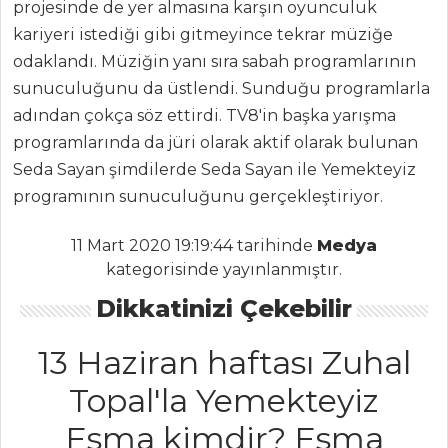
projesinde de yer almasına karşın oyunculuk
Çorbası
kariyeri istediği gibi gitmeyince tekrar müziğe
Oğmaç Çorbası
odaklandı. Müziğin yanı sıra sabah programlarının
Kuru Etli Patates
sunuculuğunu da üstlendi. Sunduğu programlarla
Çorbası
adından çokça söz ettirdi. TV8'in başka yarışma
programlarında da jüri olarak aktif olarak bulunan
Çorbalar Tüm
Seda Sayan şimdilerde Seda Sayan ile Yemekteyiz
Tarifleri
programının sunuculuğunu gerçekleştiriyor.
11 Mart 2020 19:19:44 tarihinde
Medya
MEZELER
kategorisinde yayınlanmıştır.
Pancar Turşulu
Dikkatinizi Çekebilir
Süzme Yoğurt
Yoğurtlu
13 Haziran haftası Zuhal
Patlıcan Ezme
Topal'la Yemekteyiz
JUMBO
Esma kimdir? Esma
KARİDESLİ