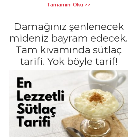
Tamamını Oku >>
PILAV VE
MAKARNA
Damağınız şenlenecek
Lazanya
mideniz bayram edecek.
DUVAKLI PİLAV
Tam kıvamında sütlaç
Sebzeli Kepekli
tarifi. Yok böyle tarif!
Fit Makarna
Pilav ve Makarna
Tüm Tarifleri
SALATALAR
Bal Kabaklı
Salata
OTLU KURU