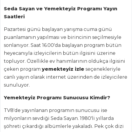
BALIK
Seda Sayan ve Yemekteyiz Programı Yayın
YEMEKLERI
Saatleri
Portakallı Çipura
Pazartesi günü başlayan yarışma cuma günü
puanlamanın yapılması ve birincinin seçilmesiyle
Karnabahar
Püreli Sütlü Dil
sonlanıyor. Saat 16.00'da başlayan program bütün
Balığı
heyecanıyla izleyicilerin bütün ilgisini üzerine
topluyor. Özellikle ev hanımlarının oldukça ilgisini
Kurutulmuş
Domatesli Karides
çeken program
yemekteyiz izle
seçenekleriyle
Ve Avokado
canlı yayın olarak internet üzerinden de izleyicilere
sunuluyor.
Balık Yemekleri
Tüm Tarifleri
Yemekteyiz Programı Sunucusu Kimdir?
TV8'de yayınlanan programın sunucusu ise
ÇORBALAR
milyonların sevdiği Seda Sayan. 1980'li yıllarda
şöhreti çıkardığı albümlerle yakaladı. Pek çok dizi
Nohutlu Yoğurt