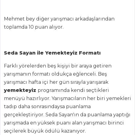
Fesleğenli Ayran
İçecekler Tüm
Mehmet bey diğer yarışmacı arkadaşlarından
Tarifleri
toplamda 10 puan alıyor.
ET YEMEKLERI
Seda Sayan ile Yemekteyiz Formatı
KUZU ETLİ
Farklı yörelerden beş kişiyi bir araya getiren
TÜRLÜ
yarışmanın formatı oldukça eğlenceli. Beş
Kadınbudu
yarışmacı hafta içi her gün sırayla yarışarak
Köfte
yemekteyiz
programında kendi seçtikleri
KEMİK ÜSTÜ
menüyü hazırlıyor. Yarışmacıların her biri yemekleri
SEBZELİ DÜLGER
tadıp daha sonrasındaysa puanlama
gerçekleştiriyor. Seda Sayan'ın da puanlama yaptığı
Et Yemekleri Tüm
Tarifleri
yarışmada en yüksek puanı alan yarışmacı birinci
seçilerek büyük ödülü kazanıyor.