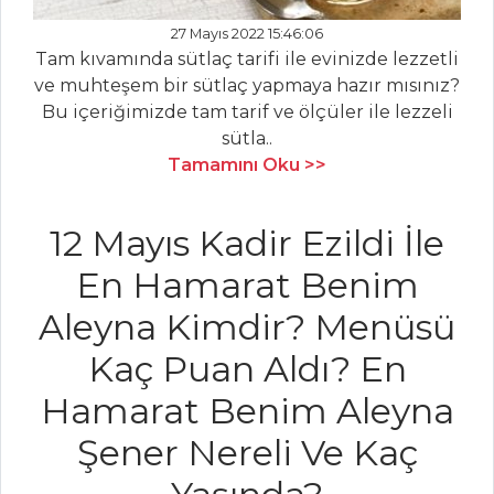
BÖRÜLCE
27 Mayıs 2022 15:46:06
Hellim Peynirli
Tam kıvamında sütlaç tarifi ile evinizde lezzetli
Salata
ve muhteşem bir sütlaç yapmaya hazır mısınız?
Bu içeriğimizde tam tarif ve ölçüler ile lezzeli
Salatalar Tüm
sütla..
Tarifleri
Tamamını Oku >>
HAMUR İŞLERI
12 Mayıs Kadir Ezildi İle
En Hamarat Benim
KALÇUNYA
Aleyna Kimdir? Menüsü
Elmalı Kurabiye
BOYOZ
Kaç Puan Aldı? En
Hamur İşleri Tüm
Hamarat Benim Aleyna
Tarifleri
Şener Nereli Ve Kaç