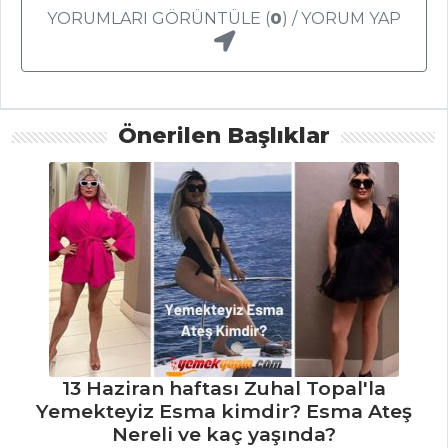
leziz etli fajita
YORUMLARI GÖRÜNTÜLE (
0
) / YORUM YAP
tarifi...
Evde fıstık
ezmesi nasıl
yapılır?
Önerilen Başlıklar
Masterchef Tüm
Tarifleri
13 Haziran haftası Zuhal Topal'la
Yemekteyiz Esma kimdir? Esma Ateş
Nereli ve kaç yaşında?