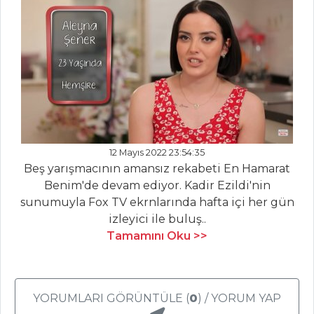
Patates Kroket
Fava
BİBER SOSLU
KARİDES
Mezeler Tüm
Tarifleri
12 Mayıs 2022 23:54:35
ET YEMEKLERI
Beş yarışmacının amansız rekabeti En Hamarat
Benim'de devam ediyor. Kadir Ezildi'nin
FISTIKLI ŞİŞ
sunumuyla Fox TV ekrnlarında hafta içi her gün
KEBAP
izleyici ile buluş..
SAKATAT
Tamamını Oku >>
KAVURMA
Buritto
YORUMLARI GÖRÜNTÜLE (
0
) / YORUM YAP
Et Yemekleri Tüm