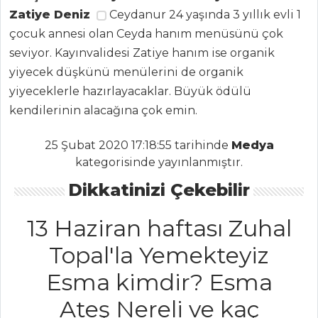
Tüm
Zatiye Deniz
Ceydanur 24 yaşında 3 yıllık evli 1
Kategoriler
çocuk annesi olan Ceyda hanım menüsünü çok
seviyor. Kayınvalidesi Zatiye hanım ise organik
BALIK
yiyecek düşkünü menülerini de organik
YEMEKLERI
yiyeceklerle hazırlayacaklar. Büyük ödülü
kendilerinin alacağına çok emin.
Çavdar Ekmeği
Kasesinde Deniz
25 Şubat 2020 17:18:55 tarihinde
Medya
Mahsülleri
kategorisinde yayınlanmıştır.
Portakal Soslu
Dikkatinizi Çekebilir
Ve Pazı Yaprağına
Sarılmış Somon
13 Haziran haftası Zuhal
Folyoda Levrek
Buğulama
Topal'la Yemekteyiz
Esma kimdir? Esma
Balık Yemekleri
Tüm Tarifleri
Ateş Nereli ve kaç