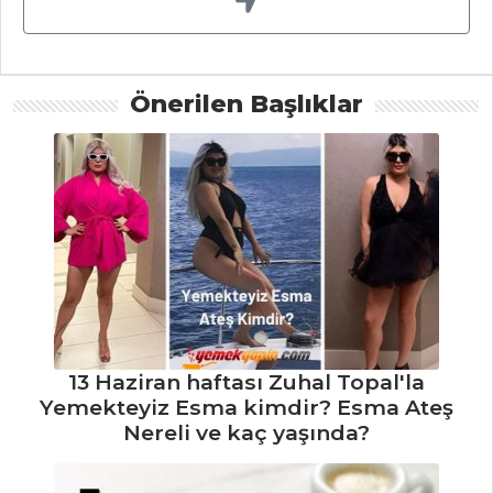
Tarifleri
PASTA VE
Önerilen Başlıklar
TATLILAR
ZENCEFİLLİ
RULO PASTA
Çikolatalı Islak
Kek
ÇİKOLATALI
KURU MEYVELER
Pasta ve Tatlılar
13 Haziran haftası Zuhal Topal'la
Tüm Tarifleri
Yemekteyiz Esma kimdir? Esma Ateş
Nereli ve kaç yaşında?
HAMUR İŞLERI