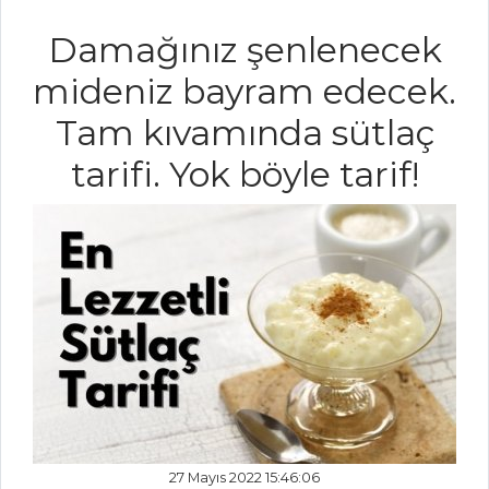
Taze Baharatlı
Damağınız şenlenecek
Patates Salatası
mideniz bayram edecek.
Salatalar Tüm
Tam kıvamında sütlaç
Tarifleri
tarifi. Yok böyle tarif!
PILAV VE
MAKARNA
KESTANE UNLU
PERDE PİLAVI
Kremalı ve
Tavuk Etli Makarna
DİVRİĞİ PİLAVI
Pilav ve Makarna
Tüm Tarifleri
27 Mayıs 2022 15:46:06