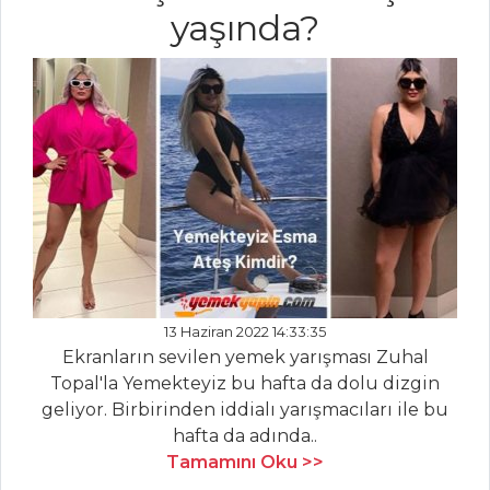
yaşında?
İÇECEKLER
Sirkencübin
Şerbeti
Böğürtlen
Şerbeti
Reyhan Şerbeti
İçecekler Tüm
Tarifleri
13 Haziran 2022 14:33:35
Ekranların sevilen yemek yarışması Zuhal
SALATALAR
Topal'la Yemekteyiz bu hafta da dolu dizgin
geliyor. Birbirinden iddialı yarışmacıları ile bu
Waldorf Salatası
hafta da adında..
Arpa Şehriyeli
Tamamını Oku >>
Tavuk Salatası