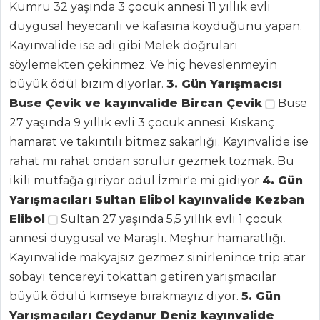
Kumru 32 yaşında 3 çocuk annesi 11 yıllık evli
duygusal heyecanlı ve kafasına koyduğunu yapan.
Kayınvalide ise adı gibi Melek doğruları
söylemekten çekinmez. Ve hiç heveslenmeyin
ANASAYFA
büyük ödül bizim diyorlar.
3. Gün Yarışmacısı
Buse Çevik ve kayınvalide Bircan Çevik
Buse
BLOG
27 yaşında 9 yıllık evli 3 çocuk annesi. Kıskanç
Medya
hamarat ve takıntılı bitmez sakarlığı. Kayınvalide ise
rahat mı rahat ondan sorulur gezmek tozmak. Bu
Aktüel
ikili mutfağa giriyor ödül İzmir'e mi gidiyor
4. Gün
Chefs
Yarışmacıları Sultan Elibol kayınvalide Kezban
Elibol
Sultan 27 yaşında 5,5 yıllık evli 1 çocuk
Haber
annesi duygusal ve Maraşlı. Meşhur hamaratlığı.
ŞEFİN TARİFLERİ
Kayınvalide makyajsız gezmez sinirlenince trip atar
sobayı tencereyi tokattan getiren yarışmacılar
MENÜLER
büyük ödülü kimseye bırakmayız diyor.
5. Gün
Yarışmacıları Ceydanur Deniz kayınvalide