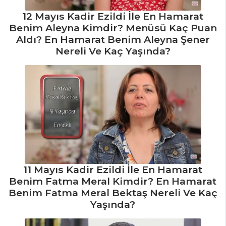
Mercimekli
Beyaz Lahana
12 Mayıs Kadir Ezildi İle En Hamarat
Benim Aleyna Kimdir? Menüsü Kaç Puan
Sarması
Aldı? En Hamarat Benim Aleyna Şener
Sebze Yemekleri
Nereli Ve Kaç Yaşında?
Tüm Tarifleri
MASTERCHEF
Şefin
mutfağından et
sote tarifi
En lezzetli
11 Mayıs Kadir Ezildi İle En Hamarat
guymak tatlısı nasıl
Benim Fatma Meral Kimdir? En Hamarat
yapılır?
Benim Fatma Meral Bektaş Nereli Ve Kaç
Geleneksel laz
Yaşında?
böreği nasıl yapılır?