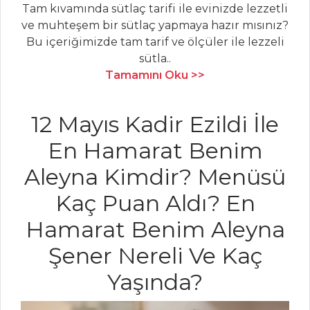
Tam kıvamında sütlaç tarifi ile evinizde lezzetli
ve muhteşem bir sütlaç yapmaya hazır mısınız?
ÇORBALAR
Bu içeriğimizde tam tarif ve ölçüler ile lezzeli
sütla..
Sumaklı Ve Narlı
Tamamını Oku >>
Patates Çorbası
Pastırmalı ve
12 Mayıs Kadir Ezildi İle
Kremalı
En Hamarat Benim
Karnabahar Çorbası
Ayran Aşı Çorbası
Aleyna Kimdir? Menüsü
Kaç Puan Aldı? En
Çorbalar Tüm
Tarifleri
Hamarat Benim Aleyna
Şener Nereli Ve Kaç
MEZELER
Yaşında?
Mısır Gevrekli