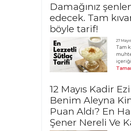
Damağınız şenle
Balkabaklı
edecek. Tam kıvam
Ravioli
Domatesli
böyle tarif!
Biberli Bulgur
Pilavı
27 Mayıs
Tam kı
ACEM PİLAVI
muhte
Pilav ve Makarna
içeriğ
Tüm Tarifleri
Tamam
12 Mayıs Kadir Ez
HAMUR İŞLERI
Benim Aleyna Ki
YEŞİL
Puan Aldı? En H
MERCİMEKLİ
BÖREK
Şener Nereli Ve K
Kavala