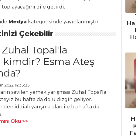
oplayacağını dile getirdi.
inde
Medya
kategorisinde yayınlanmıştır.
Ha
inizi Çekebilir
H
 Zuhal Topal'la
 kimdir? Esma Ateş
ında?
an 2022 14:33:35
arın sevilen yemek yarışması Zuhal Topal'la
eyiz bu hafta da dolu dizgin geliyor.
inden iddialı yarışmacıları ile bu hafta da
..
H
ını Oku >>
F