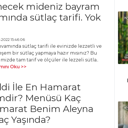
necek mideniz bayram
ında sütlaç tarifi. Yok
 2022 15:46:06
vamında sütlaç tarifi ile evinizde lezzetli ve
şem bir sütlaç yapmaya hazır mısınız? Bu
imizde tam tarif ve ölçüler ile lezzeli sütla..
ını Oku >>
ildi İle En Hamarat
mdir? Menüsü Kaç
amarat Benim Aleyna
aç Yaşında?