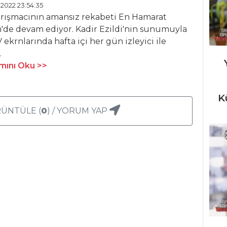
 2022 23:54:35
arışmacının amansız rekabeti En Hamarat
'de devam ediyor. Kadir Ezildi'nin sunumuyla
 ekrnlarında hafta içi her gün izleyici ile
.
ını Oku >>
K
ÜNTÜLE (
0
) / YORUM YAP