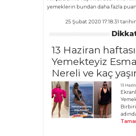
yemeklerin bundan daha fazla puan t
Kağıtta
Karemelize
25 Şubat 2020 17:18:31 tarih
Közlenmiş
Dikkat
Domates Ve Renkli
Biber Salatası
13 Haziran haftası
MOZARELLA
PEYNİRLİ BEBEK
Yemekteyiz Esma
ROKA SALATASI
Nereli ve kaç yaş
Pirinçli Pancar
Salatası
13 Hazir
Ekranl
Salatalar Tüm
Yemekt
Tarifleri
Birbir
adında
Tamam
PILAV VE
MAKARNA