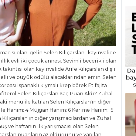
şmacısı olan gelin Selen Kılıçarslan, kayınvalide
ıllık evli iki çocuk annesi. Sevimli becerikli olan
 takıntısı olan kayınvalide Arife Kılıçarslan dişli
Da
ba
belli ve büyük ödülü alacaklarından emin. Selen
s
orbası Ispanaklı kıymalı krep börek
Et fajita
fiterol
Selen Kılıçarslan Kaç Puan Aldı? Zuhal
aki menü ile katılan Selen Kılıçarslan'ın diğer
mile Hanım: 4 Müjgan Hanım: 6 Kerime Hanım: 5
 Kılıçarslan'ın diğer yarışmacılardan ve Zuhal
ş ve haftanın ilk yarışmacısı olan Selen
ılıçarslan puanların az olduğunu ve yapılan