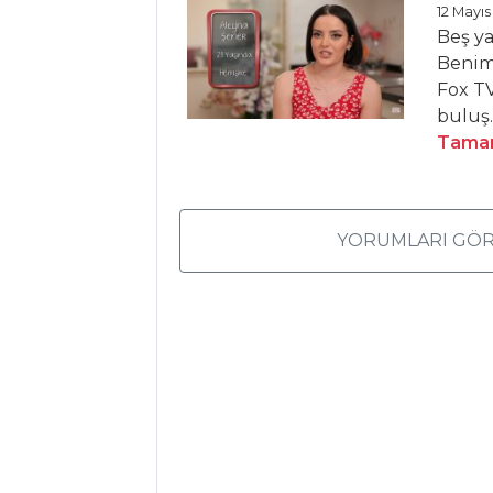
Kurabiyesi
12 Mayıs
Beş y
ACILI BÖREK
Benim
Fox TV
Hamur İşleri Tüm
buluş.
Tarifleri
Tamam
İÇECEKLER
YORUMLARI GÖR
Şalgam Sulu
Ayran
Böğürtlen
Şerbeti
Kızılcık Şerbeti
İçecekler Tüm
Tarifleri