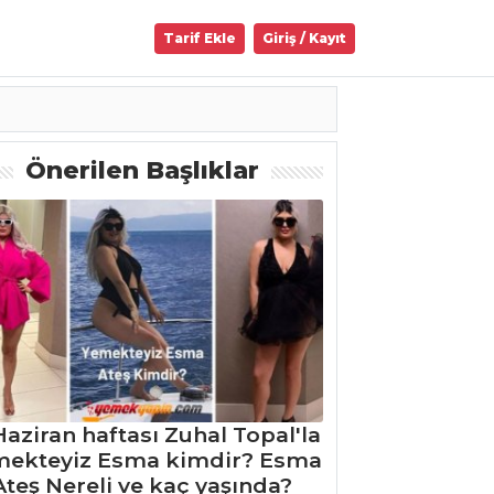
Tarif Ekle
Giriş / Kayıt
Önerilen Başlıklar
Haziran haftası Zuhal Topal'la
mekteyiz Esma kimdir? Esma
Ateş Nereli ve kaç yaşında?