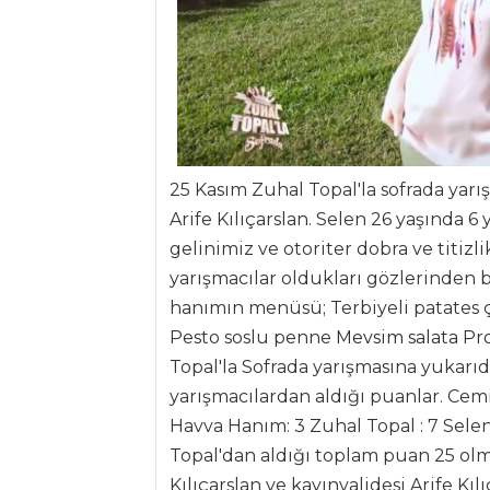
ANASAYFA
BLOG
Medya
Aktüel
Chefs
25 Kasım Zuhal Topal'la sofrada yarı
Arife Kılıçarslan. Selen 26 yaşında 6 y
Haber
gelinimiz ve otoriter dobra ve titizlik
ŞEFİN TARİFLERİ
yarışmacılar oldukları gözlerinden 
hanımın menüsü; Terbiyeli patates ç
MENÜLER
Pesto soslu penne
Mevsim salata
Pro
Topal'la Sofrada yarışmasına yukarıd
Tüm
yarışmacılardan aldığı puanlar. Ce
Kategoriler
Havva Hanım: 3 Zuhal Topal : 7 Selen
Topal'dan aldığı toplam puan 25 olmu
SALATALAR
Kılıçarslan ve kayınvalidesi Arife K