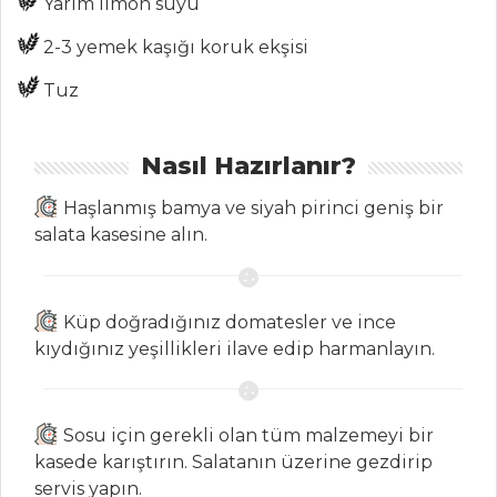
Yarım limon suyu
Tüm
2-3 yemek kaşığı koruk ekşisi
Kategoriler
Tuz
PILAV VE
MAKARNA
Nasıl Hazırlanır?
Sarı Biber Soslu
Haşlanmış bamya ve siyah pirinci geniş bir
Kelebek Makarna
salata kasesine alın.
KUZU ETLİ KATLI
PİLAV
Küp doğradığınız domatesler ve ince
Brokolili ve
kıydığınız yeşillikleri ilave edip harmanlayın.
Karnabaharlı Fırın
Makarna
Pilav ve Makarna
Sosu için gerekli olan tüm malzemeyi bir
Tüm Tarifleri
kasede karıştırın. Salatanın üzerine gezdirip
servis yapın.