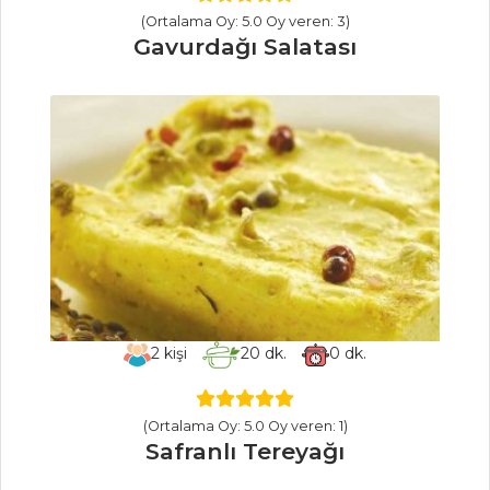
En kolay fırında
(Ortalama Oy: 5.0 Oy veren: 3)
İzmir köfte nasıl
Gavurdağı Salatası
yapılır?
Masterchef Tüm
Tarifleri
SALATALAR
YOĞURTLU
BARBUNYA
SALATASI
Fesleğenli Ve
2
kişi
20
dk.
0
dk.
Bademli Makarna
Salatası
(Ortalama Oy: 5.0 Oy veren: 1)
Sirkeli Biber
Safranlı Tereyağı
Salatası