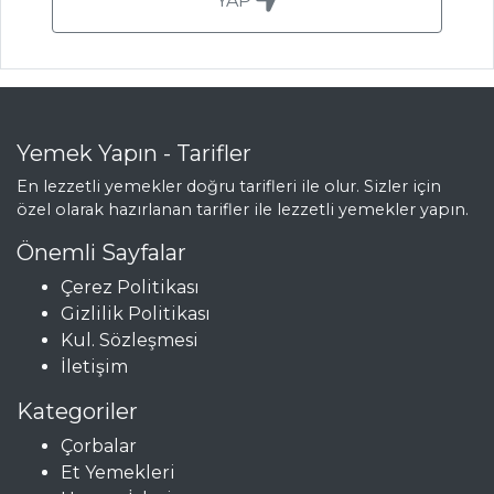
YAP
ISPANAKLI VE
TAZE BAHARATLI
KUZU PİRZOLA
Pork Chop
Yemek Yapın - Tarifler
Skillet Meal
En lezzetli yemekler doğru tarifleri ile olur. Sizler için
Etli Enginar
özel olarak hazırlanan tarifler ile lezzetli yemekler yapın.
Dolması
Önemli Sayfalar
Et Yemekleri Tüm
Çerez Politikası
Tarifleri
Gizlilik Politikası
Kul. Sözleşmesi
İletişim
İÇECEKLER
Kategoriler
Şalgam Sulu
Çorbalar
Ayran
Et Yemekleri
Zerdeçallı Ayran