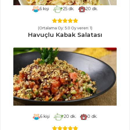
Biber Sote
6
kişi
25
dk.
20
dk.
Ekşili Pazı
Bulgurlu Yaprak
(Ortalama Oy: 5.0 Oy veren: 1)
Sarma
Havuçlu Kabak Salatası
Sebze Yemekleri
Tüm Tarifleri
MASTERCHEF
En pratik krem
karamel nasıl
yapılır?
Evde pratik
ketçap nasıl
6
kişi
20
dk.
0
dk.
yapılır?