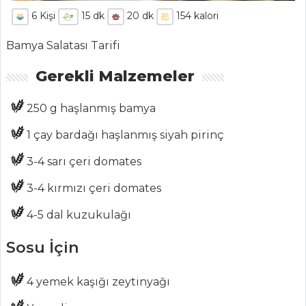
6
Kişi
15
dk
20
dk
154
kalori
Bamya Salatası Tarifi
Gerekli Malzemeler
ANASAYFA
250 g haşlanmış bamya
BLOG
1 çay bardağı haşlanmış siyah pirinç
Medya
3-4 sarı çeri domates
Aktüel
3-4 kırmızı çeri domates
Chefs
4-5 dal kuzukulağı
Haber
Sosu İçin
ŞEFİN TARİFLERİ
4 yemek kaşığı zeytinyağı
MENÜLER