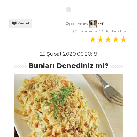
HAMUR İŞLERI
KIYMALI VE
Kaydet
0
Yorum
sef
PATATESLİ KURU
(Ortalama oy:
5.0
Toplam
1
oy)
BÖREK
MEYVE
25 Şubat 2020 00:20:18
ŞEKERLEMELİ
TART
Bunları Denediniz mi?
Bazlama Kebabı
Hamur İşleri Tüm
Tarifleri
SEBZE
YEMEKLERI
Zeytinyağlı