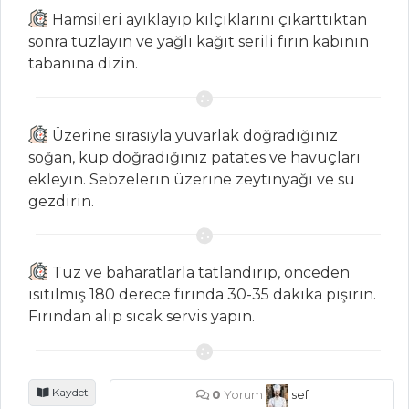
Hamsileri ayıklayıp kılçıklarını çıkarttıktan
sonra tuzlayın ve yağlı kağıt serili fırın kabının
HAMUR İŞLERI
tabanına dizin.
Fıstık Kremalı
Ekler
Üzerine sırasıyla yuvarlak doğradığınız
TAS BÖREĞİ
soğan, küp doğradığınız patates ve havuçları
DOMATES VE
ekleyin. Sebzelerin üzerine zeytinyağı ve su
PESTO SOSLU
gezdirin.
TART
Hamur İşleri Tüm
Tuz ve baharatlarla tatlandırıp, önceden
Tarifleri
ısıtılmış 180 derece fırında 30-35 dakika pişirin.
Fırından alıp sıcak servis yapın.
PILAV VE
MAKARNA
Kaydet
0
Yorum
sef
Kremalı Mantarlı