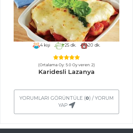
Limon Soslu
Karpuz Salatası
Salatalar Tüm
Tarifleri
4
kişi
25
dk.
20
dk.
MASTERCHEF
En lezzetli bakla
(Ortalama Oy: 5.0 Oy veren: 2)
Karidesli Lazanya
pilavı (bakla aşı)
nasıl yapılır?
En kolay
kadınbudu
YORUMLARI GÖRÜNTÜLE (
0
) / YORUM
köftenasıl yapılır?
YAP
püf noktaları...
Asma yaprağında
bakla dolması nasıl