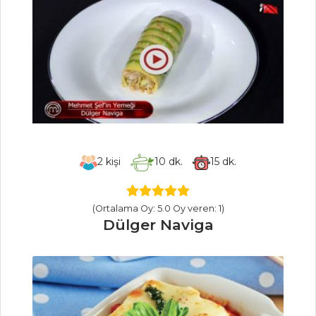
KAĞIT HELVA
PASTASI
ELMALI BAR
Apple Cheese Ice
Cream
Pasta ve Tatlılar
Tüm Tarifleri
2
kişi
10
dk.
15
dk.
SALATALAR
(Ortalama Oy: 5.0 Oy veren: 1)
Dülger Naviga
Zeytinli Bakliyat
Salatası
Nar Salatası
Acılı Ve Misket