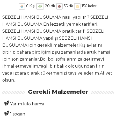
6
Kişi
20
dk
35
dk
156
kalori
SEBZELİ HAMSİ BUĞULAMA nasıl yapılır ? SEBZELİ
HAMSİ BUĞULAMA En lezzetli yemek tarifleri,
SEBZELİ HAMSİ BUĞULAMA pratik tarifi SEBZELİ
HAMSİ BUĞULAMA yapılışı SEBZELİ HAMSİ
BUĞULAMA için gerekli malzemeler.Kış aylarını
ANASAYFA
bitirip bahara girdiğimiz şu zamanlarda artık hamsi
BLOG
için son zamanlar.Bol bol sofralarımıza getirmeyi
ihmal etmeyelim.Yağlı bir balık olduğundan fırın
Medya
yada ızgara olarak tüketmenizi tavsiye ederim.Afiyet
Aktüel
olsun...
Chefs
Gerekli Malzemeler
Haber
Yarım kilo hamsi
ŞEFİN TARİFLERİ
1 soğan