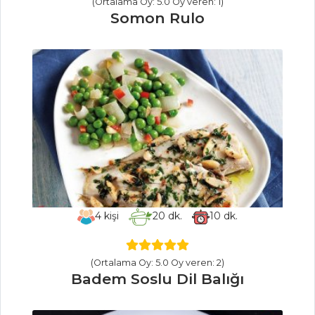
(Ortalama Oy: 5.0 Oy veren: 1)
Somon Rulo
İçecekler Tüm
Tarifleri
MEZELER
Marinara Soslu
Arancini
Biber Borani
Dereotlu Patates
Topu
4
kişi
20
dk.
10
dk.
Mezeler Tüm
Tarifleri
(Ortalama Oy: 5.0 Oy veren: 2)
Badem Soslu Dil Balığı
PASTA VE
TATLILAR