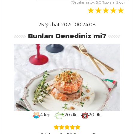
(Ortalama oy:
5.0
Toplam
2
oy)
Tortellini
Ciğerli Bulgur
Pilavı
25 Şubat 2020 00:24:08
TAZE OTLU
Bunları Denediniz mi?
PİLAV
Pilav ve Makarna
Tüm Tarifleri
İÇECEKLER
Sirkencübin
Şerbeti
Naneli Ayran
4
kişi
20
dk.
20
dk.
Şalgam Sulu
Ayran