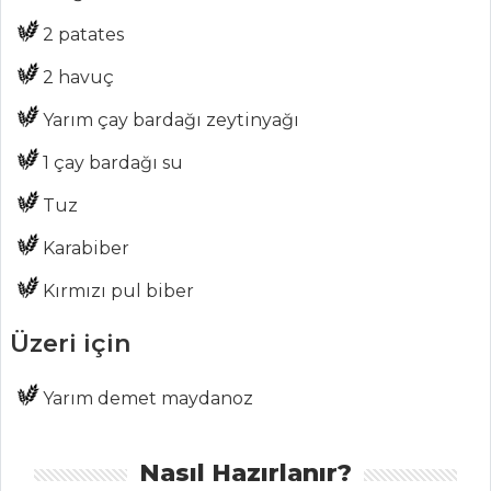
2 patates
MENÜLER
2 havuç
Tüm
Kategoriler
Yarım çay bardağı zeytinyağı
1 çay bardağı su
BALIK
YEMEKLERI
Tuz
Karabiber
Sotelenmiş
Ispanaklı Palamut
Kırmızı pul biber
Portakallı Ve
Üzeri için
Bademli Mezgit
Deniz Börülceli
Yarım demet maydanoz
Deniz Tarağı
Balık Yemekleri
Nasıl Hazırlanır?
Tüm Tarifleri