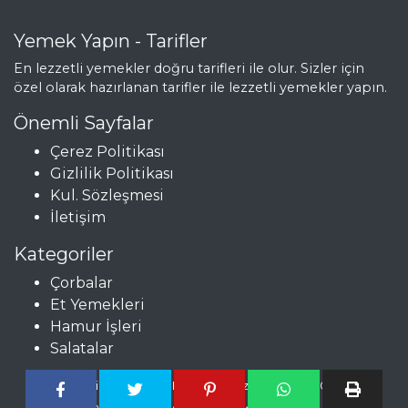
yapılır?
Yemek Yapın - Tarifler
Masterchef Tüm
Tarifleri
En lezzetli yemekler doğru tarifleri ile olur. Sizler için
özel olarak hazırlanan tarifler ile lezzetli yemekler yapın.
Önemli Sayfalar
ÇORBALAR
Çerez Politikası
Korsan Çorbası
Gizlilik Politikası
Kul. Sözleşmesi
Pesto Soslu
İletişim
Sebze Çorbası
Sirke soslu Yeşil
Kategoriler
Mercimek Çorbası
Çorbalar
Et Yemekleri
Çorbalar Tüm
Hamur İşleri
Tarifleri
Salatalar
Copyright © Pratik, Nefis ve Lezzetli Tarifler 2024 -
SEBZE
yemekyapin.com tüm hakları saklıdır.