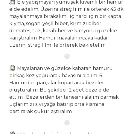
Ele yapışmayan yumuşak kıvamlı bir hamur
Tüm Tarifleri
elde edelim. Üzerini streç film ile örterek 45 dk
mayalanmaya bırakalım. İç harcı için bir kapta
kıyma, soğan, yeşil biber, kırmızı biber,
PASTA VE
domates, tuz, karabiber ve kimyonu güzelce
TATLILAR
karıştıralım. Hamur mayalanıncaya kadar
üzerini streç film ile örterek bekletelim.
ALMAN PASTASI
KREMALI
ÇİKOLATA
Mayalanan ve güzelce kabaran hamuru
KASELERİ
birkaç kez yoğurarak havasını alalım. 6.
FINDIKLI VE
Hamurdan parçalar kopartarak bezeler
MUZLU
oluşturalım. Bu şekilde 12 adet beze elde
TARTÖLETLER
ettim. Bezelerden bir tanesini alalım parmak
uçlarımızı sıvı yağa batırıp orta kısmına
Pasta ve Tatlılar
bastırarak çukurlaştıralım.
Tüm Tarifleri