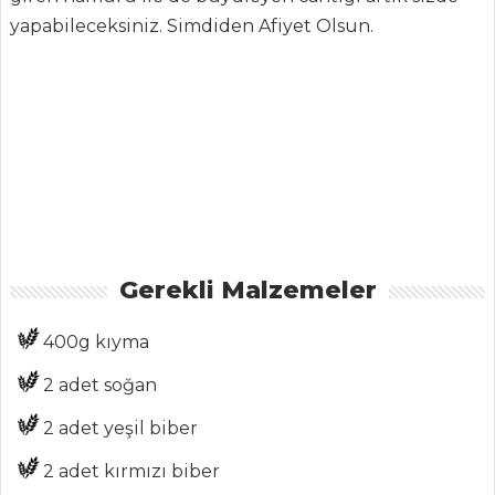
Aktüel
yapabileceksiniz. Simdiden Afiyet Olsun.
Chefs
Haber
ŞEFİN TARİFLERİ
MENÜLER
Tüm
Gerekli Malzemeler
Kategoriler
400g kıyma
İÇECEKLER
2 adet soğan
Sirkencübin
2 adet yeşil biber
Şerbeti
Demirhindi
2 adet kırmızı biber