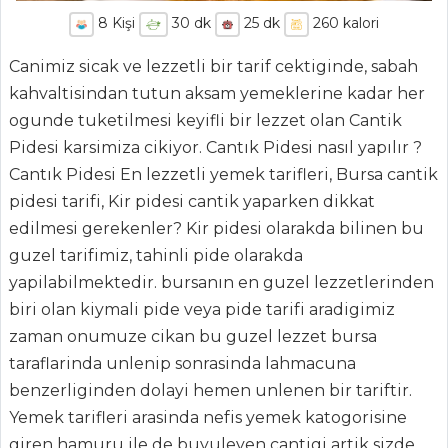
8
Kişi
30
dk
25
dk
260
kalori
Canimiz sicak ve lezzetli bir tarif cektiginde, sabah
kahvaltisindan tutun aksam yemeklerine kadar her
ogunde tuketilmesi keyifli bir lezzet olan Cantik
Pidesi karsimiza cikiyor. Cantık Pidesi nasıl yapılır ?
Cantık Pidesi En lezzetli yemek tarifleri, Bursa cantik
pidesi tarifi, Kir pidesi cantik yaparken dikkat
edilmesi gerekenler? Kir pidesi olarakda bilinen bu
guzel tarifimiz, tahinli pide olarakda
yapilabilmektedir. bursanın en guzel lezzetlerinden
biri olan kiymali pide veya pide tarifi aradigimiz
ANASAYFA
zaman onumuze cikan bu guzel lezzet bursa
taraflarinda unlenip sonrasinda lahmacuna
BLOG
benzerliginden dolayi hemen unlenen bir tariftir.
Medya
Yemek tarifleri arasinda nefis yemek katogorisine
giren hamuru ile de buyuleyen cantigi artik sizde