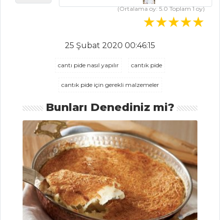
TART
(Ortalama oy:
5.0
Toplam
1
oy)
DOMATESLİ
STRAMBOLİ
25 Şubat 2020 00:46:15
Hamur İşleri Tüm
Tarifleri
cantı pide nasıl yapılır
cantık pide
cantık pide için gerekli malzemeler
MASTERCHEF
Bunları Denediniz mi?
En lezzetli bakla
pilavı (bakla aşı)
nasıl yapılır?
Ustasından
pratik Kilis tava
tarifi, püf noktası...
En pratik
mumbar dolması