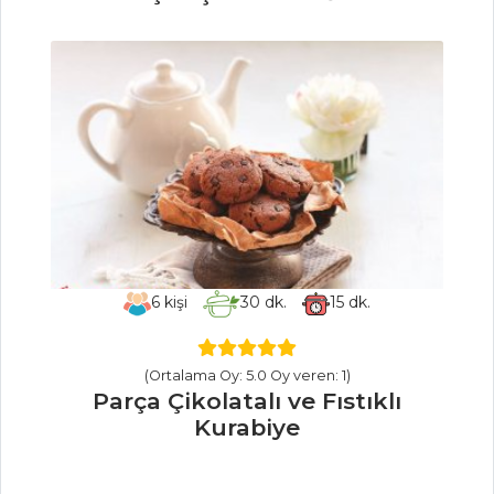
Kereviz Dolması
Zeytinyağlı
Kabak
Sebze Yemekleri
Tüm Tarifleri
ET YEMEKLERI
KIYMALI
6
kişi
30
dk.
15
dk.
BOHÇALAR
Yer Elmalı ve
Kerevizli Kebap
(Ortalama Oy: 5.0 Oy veren: 1)
Parça Çikolatalı ve Fıstıklı
Ekşili Tavuk
Kurabiye
Köftesi
Et Yemekleri Tüm