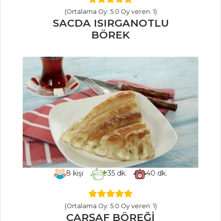
SALATALAR
(Ortalama Oy: 5.0 Oy veren: 1)
SACDA ISIRGANOTLU
BÖREK
Turp Salatası
Kabak Tarator
KİNOALI ILIK
BRÜKSEL
LAHANASI
SALATASI
Salatalar Tüm
Tarifleri
SEBZE
8
kişi
35
dk.
40
dk.
YEMEKLERI
Bamya Lokmaları
(Ortalama Oy: 5.0 Oy veren: 1)
ÇARŞAF BÖREĞİ
Zeytinyağlı