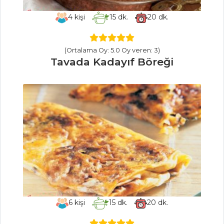
nasıl yapılır?
4
kişi
15
dk.
20
dk.
Masterchef Tüm
Tarifleri
(Ortalama Oy: 5.0 Oy veren: 3)
Tavada Kadayıf Böreği
ÇORBALAR
Tam Temkinli
Tavuk Çorbası
Köfteli Çorba
Pırasalı ve
Mercimekli Patates
Çorbası
Çorbalar Tüm
Tarifleri
6
kişi
15
dk.
20
dk.