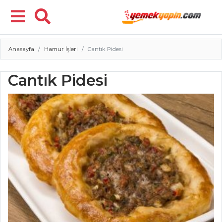
Anasayfa
Hamur İşleri
Cantık Pidesi
Menü
Cantık Pidesi