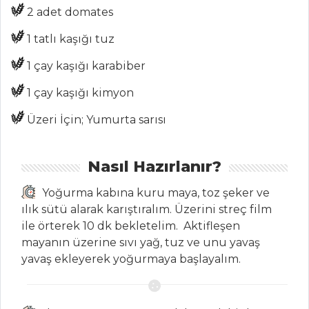
Şerbeti
2 adet domates
Şalgam Sulu
1 tatlı kaşığı tuz
Ayran
1 çay kaşığı karabiber
İçecekler Tüm
Tarifleri
1 çay kaşığı kimyon
Üzeri İçin; Yumurta sarısı
BALIK
YEMEKLERI
Nasıl Hazırlanır?
Enginar Kalpli
Yoğurma kabına kuru maya, toz şeker ve
Somon
ılık sütü alarak karıştıralım. Üzerini streç film
Sebzeli Hamsi
ile örterek 10 dk bekletelim. Aktifleşen
Buğulama
mayanın üzerine sıvı yağ, tuz ve unu yavaş
yavaş ekleyerek yoğurmaya başlayalım.
Mercimekli Ve
Safranlı Levrek
Balık Yemekleri