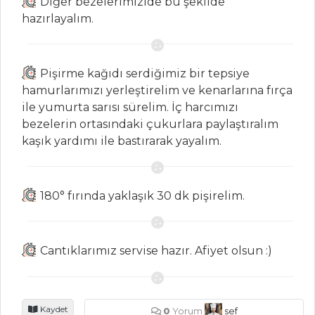
Diğer bezelerimizide bu şekilde
PILAV VE
hazırlayalım.
MAKARNA
Arpacık Soğanlı
Kuskus Pilavı
Pişirme kağıdı serdiğimiz bir tepsiye
hamurlarımızı yerleştirelim ve kenarlarına fırça
Pancarlı Erişte
ile yumurta sarısı sürelim. İç harcımızı
BEZELYELİ PİLAV
bezelerin ortasındaki çukurlara paylaştıralım
kaşık yardımı ile bastırarak yayalım.
Pilav ve Makarna
Tüm Tarifleri
180° fırında yaklaşık 30 dk pişirelim.
HAMUR İŞLERI
Zahterli Tuzlu
Cantıklarımız servise hazır. Afiyet olsun :)
Kurabiye
ISPANAKLI VE
RİCOTTA PEYNİRLİ
Kaydet
0
Yorum
sef