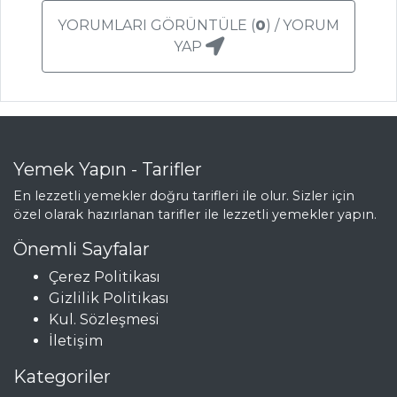
Tarifleri
YORUMLARI GÖRÜNTÜLE (
0
) / YORUM
YAP
MEZELER
Zeytinyağlı
Bakla Ezmesi
Yemek Yapın - Tarifler
Lor Peynirli
Biber Dolması
En lezzetli yemekler doğru tarifleri ile olur. Sizler için
özel olarak hazırlanan tarifler ile lezzetli yemekler yapın.
Acuka
Önemli Sayfalar
Mezeler Tüm
Çerez Politikası
Tarifleri
Gizlilik Politikası
Kul. Sözleşmesi
İletişim
Kategoriler