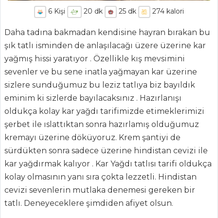
6
Kişi
20
dk
25
dk
274
kalori
Daha tadına bakmadan kendisine hayran bırakan bu
şık tatlı isminden de anlaşılacağı üzere üzerine kar
yağmış hissi yaratıyor . Özellikle kış mevsimini
sevenler ve bu sene inatla yağmayan kar üzerine
sizlere sunduğumuz bu leziz tatlıya biz bayıldık
eminim ki sizlerde bayılacaksınız . Hazırlanışı
oldukça kolay kar yağdı tarifimizde etimeklerimizi
şerbet ile ıslattıktan sonra hazırlamış olduğumuz
ANASAYFA
kremayı üzerine döküyoruz. Krem şantiyi de
BLOG
sürdükten sonra sadece üzerine hindistan cevizi ile
kar yağdırmak kalıyor . Kar Yağdı tatlısı tarifi oldukça
Medya
kolay olmasının yanı sıra çokta lezzetli. Hindistan
Aktüel
cevizi sevenlerin mutlaka denemesi gereken bir
tatlı. Deneyeceklere şimdiden afiyet olsun.
Chefs