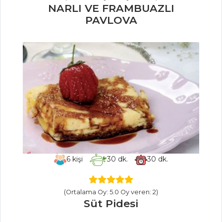
NARLI VE FRAMBUAZLI
PAVLOVA
Mezeler Tüm
Tarifleri
İÇECEKLER
Demirhindi
Şerbeti
Reyhan Şerbeti
Sirkencübin
Şerbeti
6
kişi
30
dk.
30
dk.
İçecekler Tüm
Tarifleri
(Ortalama Oy: 5.0 Oy veren: 2)
Süt Pidesi
SALATALAR