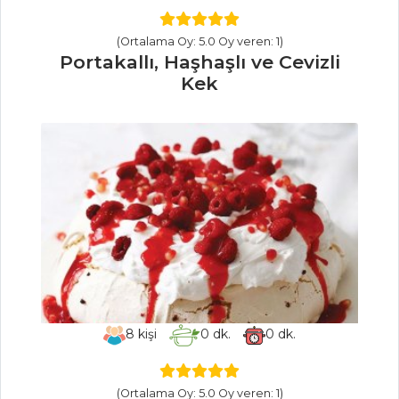
SEBZE
YEMEKLERI
(Ortalama Oy: 5.0 Oy veren: 1)
Portakallı, Haşhaşlı ve Cevizli
İmam Bayıldı
Kek
Sucuk Ve
Fasulyeli Gnocchi
Köpoğlu Mancası
Sebze Yemekleri
Tüm Tarifleri
MEZELER
Körili Karides
8
kişi
0
dk.
0
dk.
Sarımsaklı
Ispanak Ezmesi
(Ortalama Oy: 5.0 Oy veren: 1)
Mercimekli Köfte