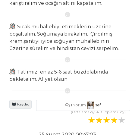
karıştıralım ve ocağın altını kapatalım.
VİŞNELİ PİLAV
Balkabaklı
Ravioli
Sıcak muhallebiyi etimeklerin üzerine
Kepekli Fit
boşaltalım. Soğumaya bırakalım. Çırpılmış
Spagetti
krem şantiyi iyice soğuyan muhallebinin
üzerine sürelim ve hindistan cevizi serpelim.
Pilav ve Makarna
Tüm Tarifleri
Tatlımızı en az 5-6 saat buzdolabında
bekletelim. Afiyet olsun
MASTERCHEF
En lezzetli biber
frigya dolması tarifi.
Kaydet
1
Yorum
sef
Püf noktalarıyla
(Ortalama oy:
4.8
Toplam
6
oy)
menemen tarifi...
Ev hanımından
25 Şubat 2020 00:47:03