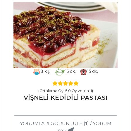
Köz Patlıcan
Salatası
DETOX SALATA
Ispanaklı Borani
Salatalar Tüm
Tarifleri
8
kişi
15
dk.
15
dk.
PASTA VE
TATLILAR
(Ortalama Oy: 5.0 Oy veren: 1)
ELMALI PASTA
VİŞNELİ KEDİDİLİ PASTASI
ÇİLEKLİ BİTTER
KREMALI PASTA
Çaylı Mini Kekler
YORUMLARI GÖRÜNTÜLE (
1
) / YORUM
YAP