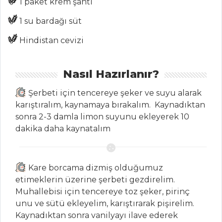
1 paket krem şanti
Et Yemekleri Tüm
1 su bardağı süt
Tarifleri
Hindistan cevizi
HAMUR İŞLERI
Nasıl Hazırlanır?
TUZLU
Şerbeti için tencereye şeker ve suyu alarak
KURABİYELER
karıştıralım, kaynamaya bırakalım. Kaynadıktan
LOKUL
sonra 2-3 damla limon suyunu ekleyerek 10
ELMALI KAFES
dakika daha kaynatalım
Hamur İşleri Tüm
Tarifleri
Kare borcama dizmiş olduğumuz
etimeklerin üzerine şerbeti gezdirelim.
Muhallebisi için tencereye toz şeker, pirinç
PILAV VE
unu ve sütü ekleyelim, karıştırarak pişirelim.
MAKARNA
Kaynadıktan sonra vanilyayı ilave ederek