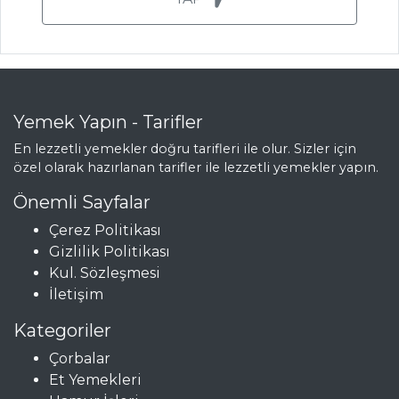
Pasta ve Tatlılar
Tüm Tarifleri
BALIK
YEMEKLERI
Yemek Yapın - Tarifler
En lezzetli yemekler doğru tarifleri ile olur. Sizler için
Patlıcan
özel olarak hazırlanan tarifler ile lezzetli yemekler yapın.
Çağırtmalı Hamsi
Önemli Sayfalar
Mantarlı Levrek
Buğulama
Çerez Politikası
Gizlilik Politikası
Somon Kızartma
Kul. Sözleşmesi
Balık Yemekleri
İletişim
Tüm Tarifleri
Kategoriler
Çorbalar
Et Yemekleri