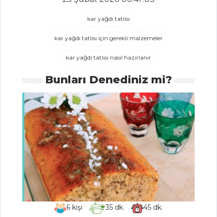
ıslak hamburger
tarifi
kar yağdı tatlısı
Masterchef Tüm
kar yağdı tatlısı için gerekli malzemeler
Tarifleri
kar yağdı tatlısı nasıl hazırlanır
Bunları Denediniz mi?
ÇORBALAR
Sedik Aşı
Adaçaylı Bal
Kabağı Çorbası
Deniz Börülceli
Balık Çorbası
Çorbalar Tüm
Tarifleri
6
kişi
35
dk.
45
dk.