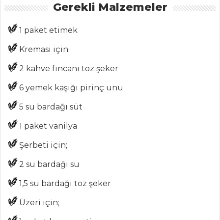
Gerekli Malzemeler
Haber
ŞEFİN TARİFLERİ
1 paket etimek
Kreması için;
MENÜLER
2 kahve fincanı toz şeker
Tüm
6 yemek kaşığı pirinç unu
Kategoriler
5 su bardağı süt
ET YEMEKLERI
1 paket vanilya
Beef Stew With
Şerbeti için;
Curry Powder
2 su bardağı su
Çömlekte Belen
1,5 su bardağı toz şeker
Tava
KUZU ETLİ
Üzeri için;
HÜNKAR BEĞENDİ