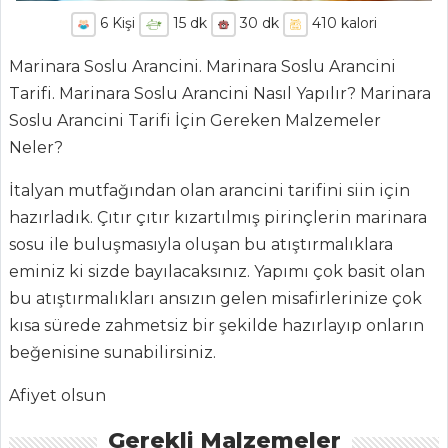
6
Kişi
15
dk
30
dk
410
kalori
Marinara Soslu Arancini. Marinara Soslu Arancini
Tarifi. Marinara Soslu Arancini Nasıl Yapılır? Marinara
Soslu Arancini Tarifi İçin Gereken Malzemeler
Neler?
İtalyan mutfağından olan arancini tarifini siin için
hazırladık. Çıtır çıtır kızartılmış pirinçlerin marinara
sosu ile buluşmasıyla oluşan bu atıştırmalıklara
eminiz ki sizde bayılacaksınız. Yapımı çok basit olan
bu atıştırmalıkları ansızın gelen misafirlerinize çok
kısa sürede zahmetsiz bir şekilde hazırlayıp onların
beğenisine sunabilirsiniz.
ANASAYFA
Afiyet olsun
BLOG
Gerekli Malzemeler
Medya