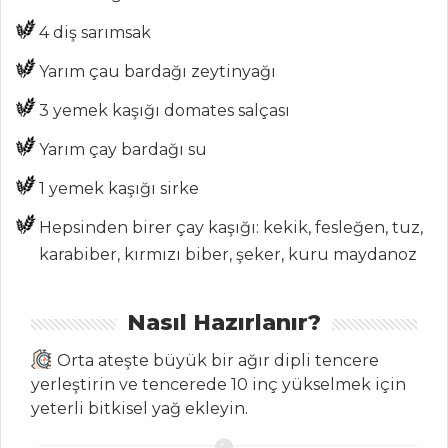
Sebzeli Mezgit
4 diş sarımsak
Kavurma
Yarım çau bardağı zeytinyağı
Çömlekte Levrek
Balığı
3 yemek kaşığı domates salçası
Balık Yemekleri
Yarım çay bardağı su
Tüm Tarifleri
1 yemek kaşığı sirke
Hepsinden birer çay kaşığı: kekik, fesleğen, tuz,
MEZELER
karabiber, kırmızı biber, şeker, kuru maydanoz
Mastave
Nasıl Hazırlanır?
Midye Dolma
Kefal Pilaki
Orta ateşte büyük bir ağır dipli tencere
yerleştirin ve tencerede 10 inç yükselmek için
Mezeler Tüm
yeterli bitkisel yağ ekleyin.
Tarifleri