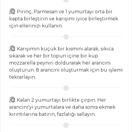
Pirinç, Parmesan ve 1 yumurtayı orta bir
MASTERCHEF
kapta birleştirin ve karışımı iyice birleştirmek
için ellerinizi kullanın.
Çok pratik
ascinica tarifi
Asya Mutfağının
Karışımın küçük bir kısmını alarak, sıkıca
En Sevilen Tatlısı
sıkarak ve her bir topun içine bir küp
Mango Sticky Rice
mozzarella peyniri doldurarak her arancini
Nasıl Yapılır?
oluşturun. 8 arancini oluşturmak için bu işlemi
Geleneksel
tekrarlayın.
sülüklü çorbası
tarifi ve püf
noktaları...
Kalan 2 yumurtayı birlikte çırpın. Her
arancini'yi yumurtalara ve daha sonra ekmek
Masterchef Tüm
kırıntılarına batırın, fazlalığı sallayın.
Tarifleri