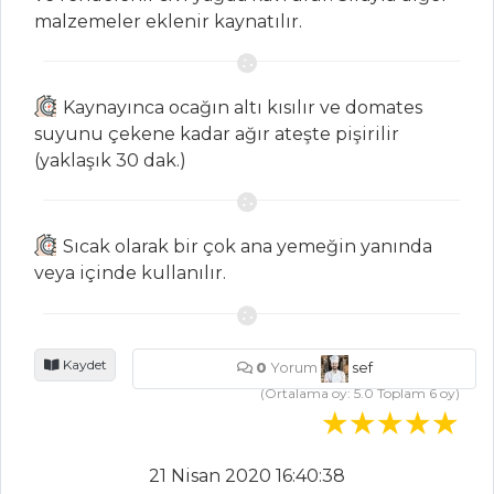
Enginarlı Bakla
malzemeler eklenir kaynatılır.
Çorbası
Sebzeli Kuskus
Çorbası
Kaynayınca ocağın altı kısılır ve domates
suyunu çekene kadar ağır ateşte pişirilir
Pazılı Ve
(yaklaşık 30 dak.)
Limonlu Mercimek
Çorbası
Çorbalar Tüm
Sıcak olarak bir çok ana yemeğin yanında
Tarifleri
veya içinde kullanılır.
SALATALAR
Kaydet
0
Yorum
sef
(Ortalama oy:
5.0
Toplam
6
oy)
Üç Renkli Baton
Salata
Narlı Hurma
21 Nisan 2020 16:40:38
Salatası