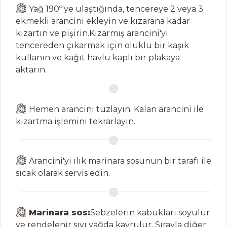
Yağ 190º'ye ulaştığında, tencereye 2 veya 3
HAMUR İŞLERI
ekmekli arancini ekleyin ve kızarana kadar
BÖĞÜRTLENLİ
kızartın ve pişirin.Kızarmış arancini'yi
VE AHUDUDULU
tencereden çıkarmak için oluklu bir kaşık
TART
kullanın ve kağıt havlu kaplı bir plakaya
aktarın.
ELMALI VE
ÇİKOLATALI
TARTÖLET
Hemen arancini tuzlayın. Kalan arancini ile
ALFREDO
kızartma işlemini tekrarlayın.
SOSLU, TAVUK ETLİ
PİZZA
Hamur İşleri Tüm
Arancini'yi ılık marinara sosunun bir tarafı ile
Tarifleri
sıcak olarak servis edin.
ÇORBALAR
Marinara sos:
Sebzelerin kabukları soyulur
ve rendelenir sıvı yağda kavrulur. Sırayla diğer