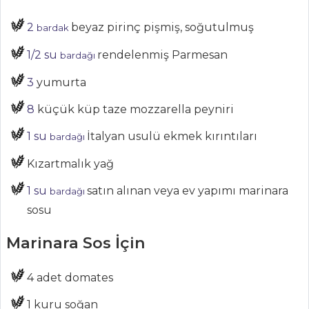
Aktüel
2
beyaz pirinç pişmiş, soğutulmuş
bardak
Chefs
1/2 su
rendelenmiş Parmesan
bardağı
Haber
3
yumurta
ŞEFİN TARİFLERİ
8
küçük küp taze mozzarella peyniri
1 su
İtalyan usulü ekmek kırıntıları
bardağı
MENÜLER
Kızartmalık yağ
Tüm
1 su
satın alınan veya ev yapımı marinara
bardağı
Kategoriler
sosu
Marinara Sos İçin
BALIK
YEMEKLERI
4 adet domates
Akdeniz Usulü
Somon Balığı
1 kuru soğan