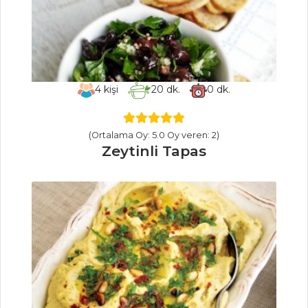
NOHUTLU
PATLICAN
Semizotu
Türlüsü
4
kişi
20
dk.
0
dk.
Taze Sarımsaklı
Ve Patatesli Kiş
(Ortalama Oy: 5.0 Oy veren: 2)
Sebze Yemekleri
Zeytinli Tapas
Tüm Tarifleri
PILAV VE
MAKARNA
Kızarmış
Makarna Sandviç
Kremalı ve
Tavuk Etli Makarna