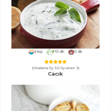
PASTA VE
TATLILAR
Gül Kokulu
Kekler
Damla Çikolatalı
Muffin
6
kişi
10
dk.
0
dk.
SÜRPRİZ KEK
(Ortalama Oy: 5.0 Oy veren: 3)
Pasta ve Tatlılar
Cacık
Tüm Tarifleri
SEBZE
YEMEKLERI
ZEYTİNYAĞLI VE