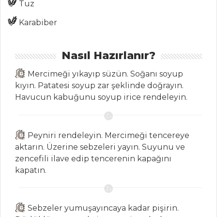
Tuz
Pilavı
Karabiber
Pilav ve Makarna
Tüm Tarifleri
Nasıl Hazırlanır?
Mercimeği yıkayıp süzün. Soğanı soyup
İÇECEKLER
kıyın. Patatesi soyup zar şeklinde doğrayın.
Havucun kabuğunu soyup irice rendeleyin.
Reyhan Şerbeti
Pancarlı
Fesleğenli Ayran
Peyniri rendeleyin. Mercimeği tencereye
Zerdeçallı Ayran
aktarın. Üzerine sebzeleri yayın. Suyunu ve
zencefili ilave edip tencerenin kapağını
İçecekler Tüm
kapatın.
Tarifleri
Sebzeler yumuşayıncaya kadar pişirin.
SALATALAR