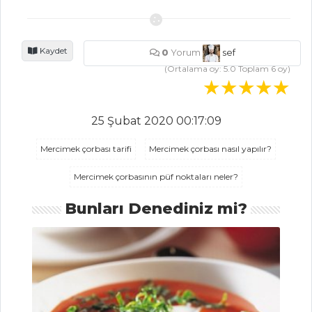
Hamur İşleri Tüm
Tarifleri
Kaydet
0
Yorum
sef
(Ortalama oy:
5.0
Toplam
6
oy)
SEBZE
YEMEKLERI
25 Şubat 2020 00:17:09
SUSAMLI TAZE
Mercimek çorbası tarifi
Mercimek çorbası nasıl yapılır?
FASULYE
Mercimek çorbasının püf noktaları neler?
Patlıcan
Pabucaki
Bunları Denediniz mi?
Hoplatma Hamsi
Sebze Yemekleri
Tüm Tarifleri