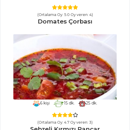
Balık Yemekleri
Tüm Tarifleri
(Ortalama Oy: 5.0 Oy veren: 4)
Domates Çorbası
MASTERCHEF
Pratik ve çok
leziz papanaşi tarifi
Nefis ayva tatlısı
tarifi
Pratik kozalak
şurubu nasıl
yapılır?
6
kişi
15
dk.
25
dk.
Masterchef Tüm
Tarifleri
(Ortalama Oy: 4.7 Oy veren: 3)
Sebzeli Kırmızı Pancar