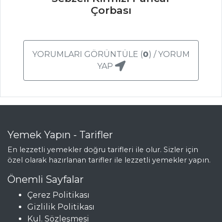
ET YEMEKLERI
Çorbası
Doğaba
ARPACIK
YORUMLARI GÖRÜNTÜLE (
0
) / YORUM
SOĞANLI VE
YAP
BEZELYELİ KUZU
BONFİLE
TAZE
BAHARATLI KUZU
ETİ GÜVEÇ
Yemek Yapın - Tarifler
Et Yemekleri Tüm
En lezzetli yemekler doğru tarifleri ile olur. Sizler için
Tarifleri
özel olarak hazırlanan tarifler ile lezzetli yemekler yapın.
Önemli Sayfalar
ÇORBALAR
Çerez Politikası
Gizlilik Politikası
Zencefilli Ve
Kul. Sözleşmesi