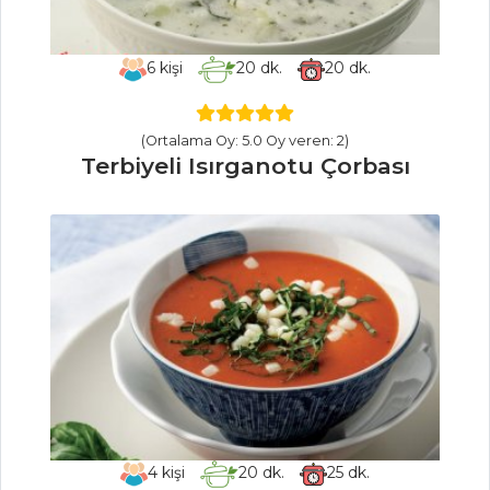
FISTIK EZMELİ,
KARAMELLİ
BROWNİE
6
kişi
20
dk.
20
dk.
Limonlu Mus
Pasta ve Tatlılar
(Ortalama Oy: 5.0 Oy veren: 2)
Terbiyeli Isırganotu Çorbası
Tüm Tarifleri
BALIK
YEMEKLERI
Sotelenmiş
Ispanaklı Palamut
Somonlu
Lokmalar
Fırında Patatesli
Hamsi
4
kişi
20
dk.
25
dk.