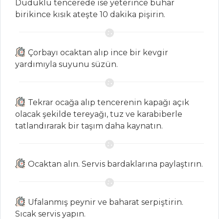
Düdüklü tencerede ise yeterince buhar
birikince kısık ateşte 10 dakika pişirin.
Cevizli Bat
Enginar Ezmesi
Rokalı Pesto
Çorbayı ocaktan alıp ince bir kevgir
Soslu Patates
yardımıyla suyunu süzün.
Salatası
Salatalar Tüm
Tekrar ocağa alıp tencerenin kapağı açık
Tarifleri
olacak şekilde tereyağı, tuz ve karabiberle
tatlandırarak bir taşım daha kaynatın.
HAMUR İŞLERI
Tuzlu Çay
Ocaktan alın. Servis bardaklarına paylaştırın.
Kurabiyesi
MANTARLI VE
SUCUKLU BÖREK
Ufalanmış peynir ve baharat serpiştirin.
Sıcak servis yapın.
SOĞANLI PİZZA