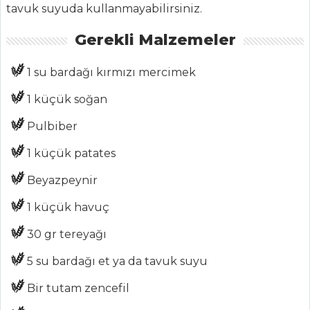
tavuk suyuda kullanmayabilirsiniz.
Haber
Gerekli Malzemeler
ŞEFİN TARİFLERİ
1 su bardağı kırmızı mercimek
MENÜLER
1 küçük soğan
Tüm
Pulbiber
Kategoriler
1 küçük patates
Beyazpeynir
PILAV VE
MAKARNA
1 küçük havuç
GÖKKUŞAĞI
30 gr tereyağı
PİLAVI
5 su bardağı et ya da tavuk suyu
NARLI VE
KESTANELİ PİLAV
Bir tutam zencefil
Nohutlu Bulgur