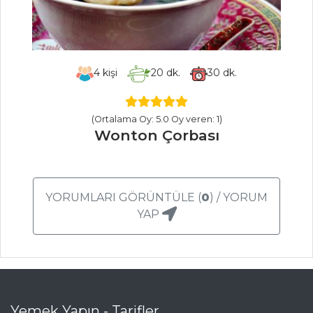
Reyhan Şerbeti
İçecekler Tüm
Tarifleri
4
kişi
20
dk.
30
dk.
ET YEMEKLERI
(Ortalama Oy: 5.0 Oy veren: 1)
TON BALIKLI
Wonton Çorbası
FASULYE SALATASI
Basalla
ŞEVKET-İ
YORUMLARI GÖRÜNTÜLE (
0
) / YORUM
BOSTAN
YAP
Et Yemekleri Tüm
Tarifleri
SEBZE
Yemek Yapın - Tarifler