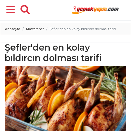
Anasayfa
Masterchef
Şefler'den en kolay bıldırcın dolması tarifi
Menü
Şefler'den en kolay
bıldırcın dolması tarifi