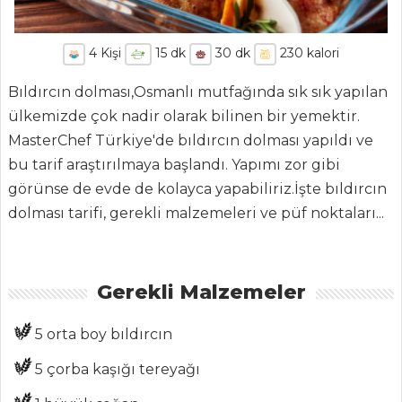
4
Kişi
15
dk
30
dk
230
kalori
Bıldırcın dolması,Osmanlı mutfağında sık sık yapılan
ülkemizde çok nadir olarak bilinen bir yemektir.
MasterChef Türkiye'de bıldırcın dolması yapıldı ve
bu tarif araştırılmaya başlandı. Yapımı zor gibi
görünse de evde de kolayca yapabiliriz.İşte bıldırcın
dolması tarifi, gerekli malzemeleri ve püf noktaları...
ANASAYFA
Gerekli Malzemeler
BLOG
5 orta boy bıldırcın
Medya
5 çorba kaşığı tereyağı
Aktüel