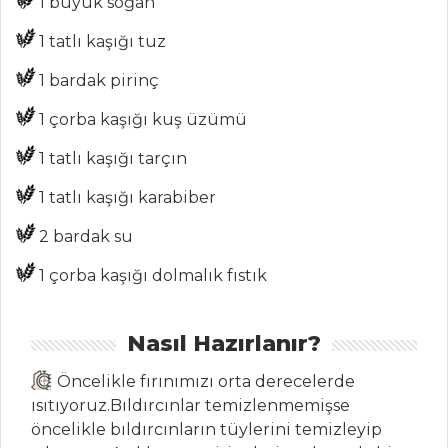
1 büyük soğan
Chefs
1 tatlı kaşığı tuz
Haber
1 bardak pirinç
ŞEFİN TARİFLERİ
1 çorba kaşığı kuş üzümü
1 tatlı kaşığı tarçın
MENÜLER
1 tatlı kaşığı karabiber
Tüm
Kategoriler
2 bardak su
1 çorba kaşığı dolmalık fıstık
PASTA VE
TATLILAR
Nasıl Hazırlanır?
KAYISILI VE
Öncelikle fırınımızı orta derecelerde
ŞEFTALİLİ
ısıtıyoruz.Bıldırcınlar temizlenmemişse
COBBLER
öncelikle bıldırcınların tüylerini temizleyip
ÇİKOLATALI VE