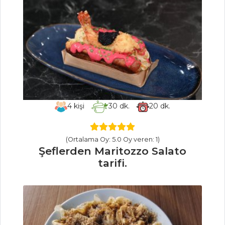
Salatalar Tüm
Tarifleri
ÇORBALAR
Bademli
Kuzukulağı Çorbası
Patates Çorbası
4
kişi
30
dk.
20
dk.
Hindi Etli Kabak
Çorbası
(Ortalama Oy: 5.0 Oy veren: 1)
Şeflerden Maritozzo Salato
Çorbalar Tüm
tarifi.
Tarifleri
PILAV VE
MAKARNA