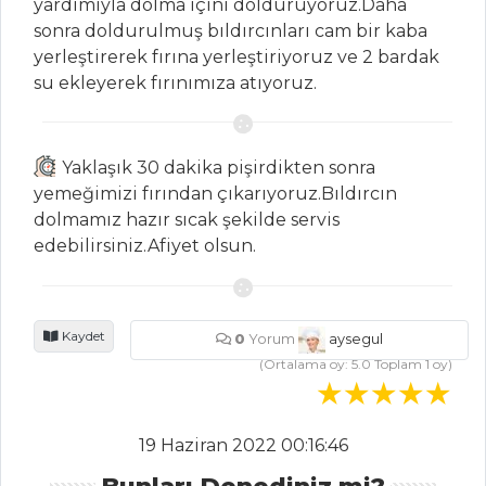
yardımıyla dolma içini dolduruyoruz.Daha
HAMUR İŞLERI
sonra doldurulmuş bıldırcınları cam bir kaba
yerleştirerek fırına yerleştiriyoruz ve 2 bardak
PATATESLİ VE
su ekleyerek fırınımıza atıyoruz.
BEZELYELİ TART
Kepekli Unlu ve
Otlu Kurabiye
Yaklaşık 30 dakika pişirdikten sonra
yemeğimizi fırından çıkarıyoruz.Bıldırcın
FESLEĞENLİ VE
dolmamız hazır sıcak şekilde servis
DOMATESLİ
edebilirsiniz.Afiyet olsun.
MİLFÖY TART
Hamur İşleri Tüm
Tarifleri
Kaydet
0
Yorum
aysegul
(Ortalama oy:
5.0
Toplam
1
oy)
MEZELER
19 Haziran 2022 00:16:46
Hibeş