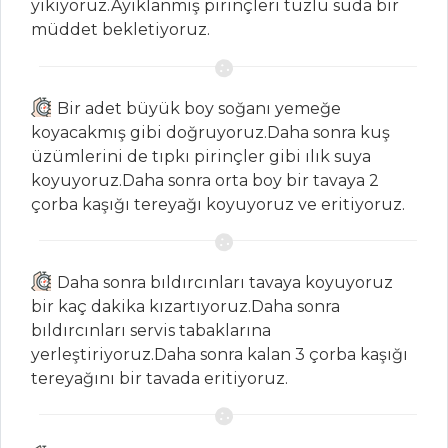
yıkıyoruz.Ayıklanmış pirinçleri tuzlu suda bir
PANCARLI KEK
müddet bekletiyoruz.
BEYAZ ÇİKOLATA
SOSLU VE
HAVUÇLU MUFFİN
Bir adet büyük boy soğanı yemeğe
koyacakmış gibi doğruyoruz.Daha sonra kuş
Pasta ve Tatlılar
üzümlerini de tıpkı pirinçler gibi ılık suya
Tüm Tarifleri
koyuyoruz.Daha sonra orta boy bir tavaya 2
çorba kaşığı tereyağı koyuyoruz ve eritiyoruz.
MASTERCHEF
En lezzetli köri
Daha sonra bıldırcınları tavaya koyuyoruz
soslu tavuk nasıl
bir kaç dakika kızartıyoruz.Daha sonra
yapılır?
bıldırcınları servis tabaklarına
yerleştiriyoruz.Daha sonra kalan 3 çorba kaşığı
Şefleri tarifi ile
tereyağını bir tavada eritiyoruz.
Balık Köftesi (Tod
Mun Pla) tarifi
En Lezzetli Sütlü