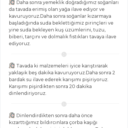
Daha sonra yemeklik doğradığımız soğanları
Dil Balığı Tarifi
da tavada erimiş olan yağa ilave ediyor ve
kavuruyoruz.Daha sonra soğanlar kızarmaya
Masterchef Tüm
başladığında suda beklettiğimiz pirinçleri ve
Tarifleri
yine suda bekleyen kuş üzümlerini, tuzu,
biberi, tarçını ve dolmalık fıstıkları tavaya ilave
ediyoruz.
BALIK
YEMEKLERI
Fırında Otlu
Tavada ki malzemeleri iyice karıştırarak
Kırlangıç Balığı
yaklaşık beş dakika kavuruyoruz.Daha sonra 2
bardak su ilave ederek karışımı pişiriyoruz.
Dülger Naviga
Karışımı pişirdikten sonra 20 dakika
Palamut
dinlendiriyoruz.
Silkmesi
Balık Yemekleri
Tüm Tarifleri
Dinlendirdikten sonra daha önce
kızarttığımız bıldırcınlara çorba kaşığı