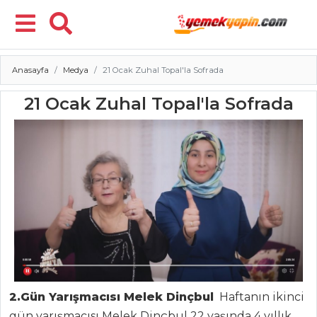
Anasayfa
Medya
21 Ocak Zuhal Topal'la Sofrada
Menü
21 Ocak Zuhal Topal'la Sofrada
2.Gün Yarışmacısı Melek Dinçbul
Haftanın ikinci
gün yarışmacısı Melek Dinçbul 22 yaşında 4 yıllık