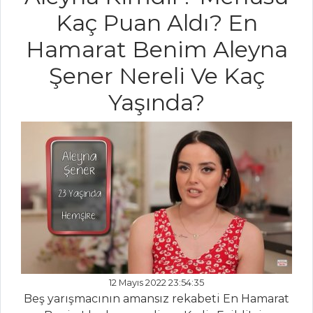
Şehriye Salatası
Kaç Puan Aldı? En
Bezelyeli Pirinç
Hamarat Benim Aleyna
Pilavı
Şener Nereli Ve Kaç
Pilav ve Makarna
Yaşında?
Tüm Tarifleri
PASTA VE
TATLILAR
Kemalpaşa
Tatlısı
DONDURMALI
KOLAY PASTA
KREMALI RENKLİ
12 Mayıs 2022 23:54:35
PASTA
Beş yarışmacının amansız rekabeti En Hamarat