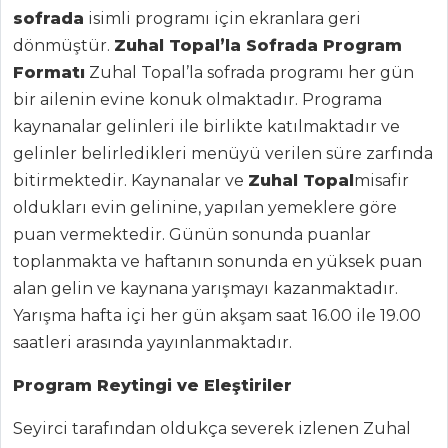
sofrada
isimli programı için ekranlara geri
Haber
dönmüştür.
Zuhal Topal’la Sofrada Program
ŞEFİN TARİFLERİ
Formatı
Zuhal Topal’la sofrada programı her gün
bir ailenin evine konuk olmaktadır. Programa
kaynanalar gelinleri ile birlikte katılmaktadır ve
MENÜLER
gelinler belirledikleri menüyü verilen süre zarfında
Tüm
bitirmektedir. Kaynanalar ve
Zuhal Topal
misafir
Kategoriler
oldukları evin gelinine, yapılan yemeklere göre
puan vermektedir. Günün sonunda puanlar
BALIK
toplanmakta ve haftanın sonunda en yüksek puan
YEMEKLERI
alan gelin ve kaynana yarışmayı kazanmaktadır.
Yarışma hafta içi her gün akşam saat 16.00 ile 19.00
Lime Aromalı Ve
saatleri arasında yayınlanmaktadır.
Patatesli Ton Balığı
Domates Soslu
Program Reytingi ve Eleştiriler
Somon
Seyirci tarafından oldukça severek izlenen Zuhal
Balık Tabağı