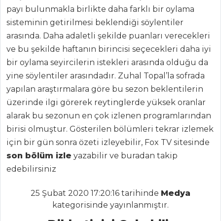
MASTERCHEF
payı bulunmakla birlikte daha farklı bir oylama
sisteminin getirilmesi beklendiği söylentiler
En pratik
arasında. Daha adaletli şekilde puanları verecekleri
tarifiyle Antalya
piyazı tarifi.
ve bu şekilde haftanın birincisi seçecekleri daha iyi
bir oylama seyircilerin istekleri arasında olduğu da
Beyaz Lahana
yine söylentiler arasındadır. Zuhal Topal’la sofrada
Salatası Nasıl
Yapılır?
yapılan araştırmalara göre bu sezon beklentilerin
üzerinde ilgi görerek reytinglerde yüksek oranlar
Japon
alarak bu sezonun en çok izlenen programlarından
Mutfağının Sevilen
Lezzeti Ramen
birisi olmuştur. Gösterilen bölümleri tekrar izlemek
Nasıl Yapılır?
için bir gün sonra özeti izleyebilir, Fox TV sitesinde
son bölüm izle
yazabilir ve buradan takip
Masterchef Tüm
edebilirsiniz
Tarifleri
25 Şubat 2020 17:20:16 tarihinde
Medya
kategorisinde yayınlanmıştır.
ÇORBALAR