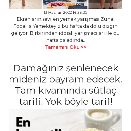
ROKA SALATASI
13 Haziran 2022 14:33:35
Salatalar Tüm
Ekranların sevilen yemek yarışması Zuhal
Tarifleri
Topal'la Yemekteyiz bu hafta da dolu dizgin
geliyor. Birbirinden iddialı yarışmacıları ile bu
hafta da adında..
HAMUR İŞLERI
Tamamını Oku >>
KARIŞIK PİZZA
Damağınız şenlenecek
ACUKALI VE
CEVİZLİ KURABİYE
mideniz bayram edecek.
BADEMLİ VE
Tam kıvamında sütlaç
TÜRK KAHVELİ
KURABİYE
tarifi. Yok böyle tarif!
Hamur İşleri Tüm
Tarifleri