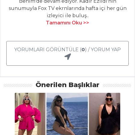
Benim'de devam ediyor. Kadir Ezildi'nin
Pasta ve Tatlılar
sunumuyla Fox TV ekrnlarında hafta içi her gün
Tüm Tarifleri
izleyici ile buluş..
Tamamını Oku >>
SEBZE
YEMEKLERI
YORUMLARI GÖRÜNTÜLE (
0
) / YORUM YAP
Sebzeli Kumpir
Herse
Zeytinyağlı Kuru
Patlıcan Dolması
Önerilen Başlıklar
Sebze Yemekleri
Tüm Tarifleri
ET YEMEKLERI