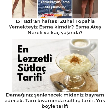
Reyhanlı Köfte
LİMON SOSLU
DANA DİL
13 Haziran haftası Zuhal Topal'la
Terbiyeli Köfte
Yemekteyiz Esma kimdir? Esma Ateş
Nereli ve kaç yaşında?
Et Yemekleri Tüm
Tarifleri
Damağınız şenlenecek mideniz bayram
edecek. Tam kıvamında sütlaç tarifi. Yok
böyle tarif!