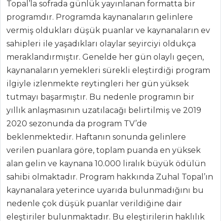
Topal’la sofrada günlük yayınlanan formatta bir
(Yeni)
programdır. Programda kaynanaların gelinlere
Balık Yemekleri
vermiş oldukları düşük puanlar ve kaynanaların ev
Tüm Tarifleri
sahipleri ile yaşadıkları olaylar seyirciyi oldukça
meraklandırmıştır. Genelde her gün olaylı geçen,
kaynanaların yemekleri sürekli eleştirdiği program
İÇECEKLER
ilgiyle izlenmekte reytingleri her gün yüksek
tutmayı başarmıştır. Bu nedenle programın bir
Zerdeçallı Ayran
yıllık anlaşmasının uzatılacağı belirtilmiş ve 2019
Şalgam Sulu
2020 sezonunda da program TV’de
Ayran
beklenmektedir. Haftanın sonunda gelinlere
Naneli Limon
verilen puanlara göre, toplam puanda en yüksek
Şerbeti
alan gelin ve kaynana 10.000 liralık büyük ödülün
İçecekler Tüm
sahibi olmaktadır. Program hakkında Zuhal Topal’ın
Tarifleri
kaynanalara yeterince uyarıda bulunmadığını bu
nedenle çok düşük puanlar verildiğine dair
eleştiriler bulunmaktadır. Bu eleştirilerin haklılık