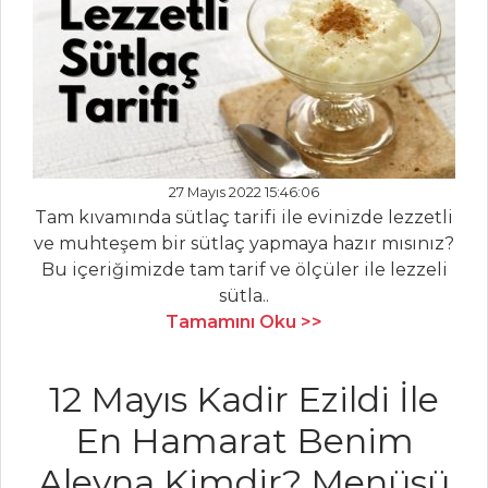
MEZELER
Çerkez Tavuğu
KARİDESLİ
KAREVİZ PÜRESİ
Peynirli
27 Mayıs 2022 15:46:06
Sahanaki
Tam kıvamında sütlaç tarifi ile evinizde lezzetli
ve muhteşem bir sütlaç yapmaya hazır mısınız?
Mezeler Tüm
Bu içeriğimizde tam tarif ve ölçüler ile lezzeli
Tarifleri
sütla..
Tamamını Oku >>
PILAV VE
MAKARNA
12 Mayıs Kadir Ezildi İle
Bolonez Soslu
En Hamarat Benim
Orecchiette
Aleyna Kimdir? Menüsü
Semizotlu Tel