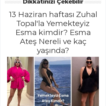
Dikkatinizi Çekebilir
Rokfor Peynirli
Su Teresi Çorbası
13 Haziran haftası Zuhal
Maydanozlu
Topal'la Yemekteyiz
Pirinç Çorbası
Esma kimdir? Esma
Buğday Çorbası
Ateş Nereli ve kaç
Çorbalar Tüm
Tarifleri
yaşında?
SALATALAR
BAHAR SALATASI
ÇOK TAHILLI
SALATA
NAR TANELİ VE
KIRMIZI SOĞANLI