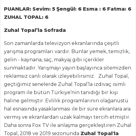
PUANLAR:
Sevim: 5
Şengül: 6
Esma : 6
Fatma: 6
ZUHAL TOPAL: 6
Zuhal Topal’la Sofrada
Son zamanlarda televizyon ekranlarında çeşitli
yarışma programları vardır. Bunlar yemek, temizlik,
gelin - kaynana, saç, makyaj gibi içerikler
sunmaktadır. Yarışmayı yayın başlayınca sitemizden
reklamsız canlı olarak izleyebilirsiniz. Zuhal Topal,
ANASAYFA
geçtiğimiz senelerde Zuhal Topal’la izdivaç isimli
program ile bütün Türkiye’nin tanıdığı bir kişi
BLOG
haline gelmiştir. Evlilik programlarının olağanüstü
Medya
hal esnasında yasaklanması ile bir süre ekranlara ara
vermiş ve ekranlardan uzak kalmayı tercih etmiştir.
Aktüel
Daha sonra Fox TV ile anlaşma gerçekleştiren Zuhal
Chefs
Topal, 2018 ve 2019 sezonunda
Zuhal Topal'la