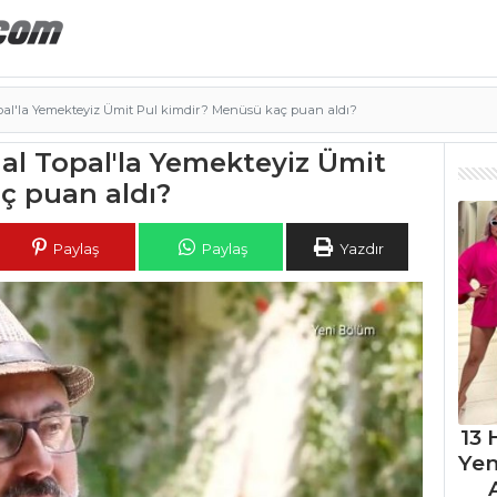
pal'la Yemekteyiz Ümit Pul kimdir? Menüsü kaç puan aldı?
al Topal'la Yemekteyiz Ümit
ç puan aldı?
Paylaş
Paylaş
Yazdır
13 
Ye