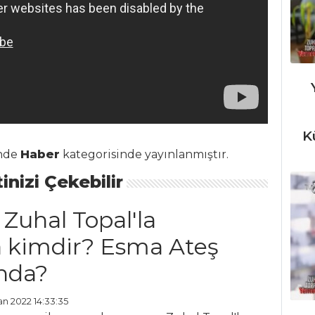
K
inde
Haber
kategorisinde yayınlanmıştır.
inizi Çekebilir
 Zuhal Topal'la
 kimdir? Esma Ateş
ında?
an 2022 14:33:35