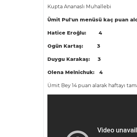
Mısır Unlu
Kupta Ananaslı Muhallebi
Patlıcan Kızartması
Ümit Pul'un menüsü kaç puan al
Yoğurtlu Brokoli
Sebze Yemekleri
Hatice Eroğlu: 4
Tüm Tarifleri
Ogün Kartaş: 3
Duygu Karakaş: 3
SALATALAR
Olena Melnichuk:
4
Baharatlı
Mercimek Salatası
Ümit Bey 14 puan alarak haftayı tam
Hodan Salatası
Ballı Patlıcan
Salatalar Tüm
Tarifleri