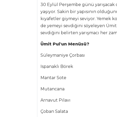
Kategoriler
30 Eylül Perşembe günü yarışacak ol
yaşıyor. Sakin bir yapısının olduğunu
İÇECEKLER
kıyafetler giymeyi seviyor. Yeme
de yemeyi sevdiğini söyeleyen Ümit 
Safran Şerbeti
sevdiğini belirten yarışmacı her zam
Zerdeçallı Ayran
Ümit Pul'un Menüsü?
Naneli Limon
Şerbeti
Süleymaniye Çorbası
İçecekler Tüm
Ispanaklı Börek
Tarifleri
Mantar Sote
SEBZE
Mutancana
YEMEKLERI
Arnavut Pilavı
ZEYTİNYAĞLI
KARIŞIK SEBZE
Çoban Salata