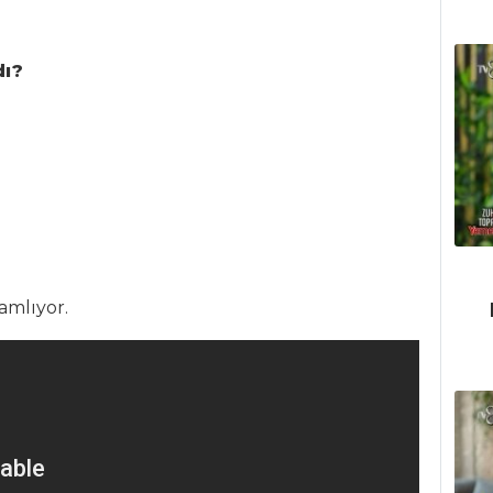
dı?
amlıyor.