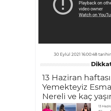
MEZELER
Et Meze
Girit Ezme
Patlıcan
Lokmaları
Mezeler Tüm
30 Eylül 2021 16:00:48 tarih
Tarifleri
Dikkat
13 Haziran haftası
PILAV VE
MAKARNA
Yemekteyiz Esma
Siyez Bulguru
Nereli ve kaç yaş
Maklube
13 Hazir
Mantarlı ve Pazılı