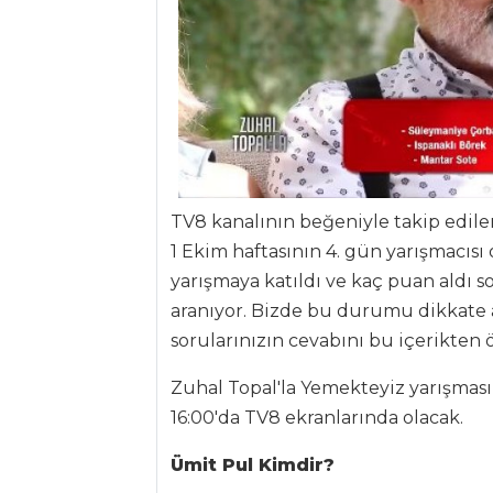
ANASAYFA
BLOG
Medya
Aktüel
TV8 kanalının beğeniyle takip edile
1 Ekim haftasının 4. gün yarışmacıs
Chefs
yarışmaya katıldı ve kaç puan aldı so
Haber
aranıyor. Bizde bu durumu dikkate a
sorularınızın cevabını bu içerikten ö
ŞEFİN TARİFLERİ
Zuhal Topal'la Yemekteyiz yarışmas
MENÜLER
16:00'da TV8 ekranlarında olacak.
Tüm
Ümit Pul Kimdir?