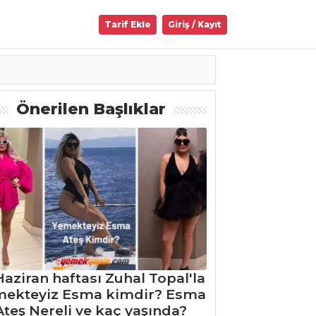
Tarif Ekle
Giriş / Kayıt
Önerilen Başlıklar
Haziran haftası Zuhal Topal'la
mekteyiz Esma kimdir? Esma
Ateş Nereli ve kaç yaşında?