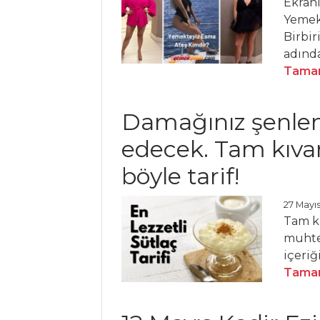
Ekranl
Makarna
Yemekt
Birbir
Pilav ve Makarna
adında
Tüm Tarifleri
Tamam
HAMUR İŞLERI
Damağınız şenle
KAYMAKLI VE
edecek. Tam kıvam
ISPANAKLI BÖREK
böyle tarif!
FRAMBUAZLI VE
ÇİKOLATALI TART
27 Mayıs
Tam kı
KAYISILI VE
muhte
BADEMLİ TART
içeriğ
Hamur İşleri Tüm
Tamam
Tarifleri