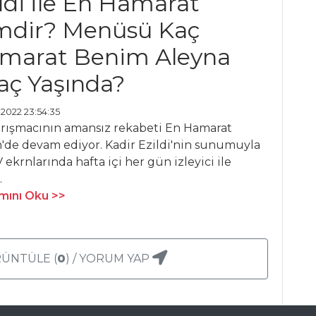
ildi İle En Hamarat
mdir? Menüsü Kaç
amarat Benim Aleyna
aç Yaşında?
 2022 23:54:35
arışmacının amansız rekabeti En Hamarat
'de devam ediyor. Kadir Ezildi'nin sunumuyla
 ekrnlarında hafta içi her gün izleyici ile
.
ını Oku >>
ÜNTÜLE (
0
) / YORUM YAP