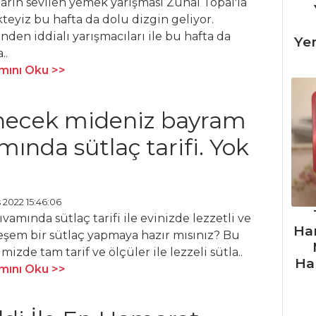
arın sevilen yemek yarışması Zuhal Topal'la
eyiz bu hafta da dolu dizgin geliyor.
inden iddialı yarışmacıları ile bu hafta da
Ye
..
ını Oku >>
necek mideniz bayram
ında sütlaç tarifi. Yok
 2022 15:46:06
vamında sütlaç tarifi ile evinizde lezzetli ve
Ha
şem bir sütlaç yapmaya hazır mısınız? Bu
imizde tam tarif ve ölçüler ile lezzeli sütla..
Ha
ını Oku >>