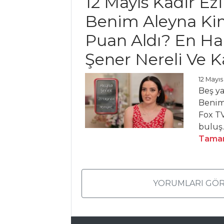
12 Mayıs Kadir Ez
ET YEMEKLERI
Benim Aleyna Ki
Puan Aldı? En H
HAMSİ
KAYGANASI
Şener Nereli Ve K
MİLFÖYDE BALIK
12 Mayıs
BEĞENDİLİ
Beş y
BALIK KAVURMA
Benim
Et Yemekleri Tüm
Fox TV
Tarifleri
buluş.
Tamam
ÇORBALAR
YORUMLARI GÖR
Zencefilli
Kereviz Çorbası
Balkan Çorbası