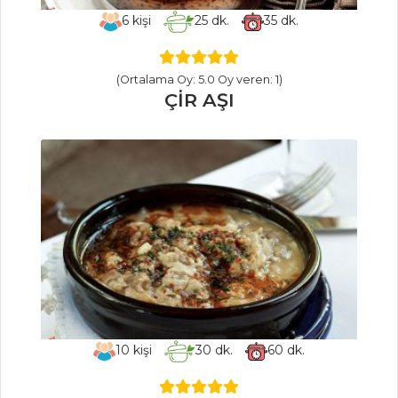
6
kişi
25
dk.
35
dk.
SEBZE
YEMEKLERI
(Ortalama Oy: 5.0 Oy veren: 1)
ÇİR AŞI
Yoğurtlu
Sarımsaklı Bulgur
Köftesi
Zeytinyağlı
Arapsaçı
Arpacık Soğanlı
Yaz Türlüsü
Sebze Yemekleri
Tüm Tarifleri
10
kişi
30
dk.
60
dk.
SALATALAR