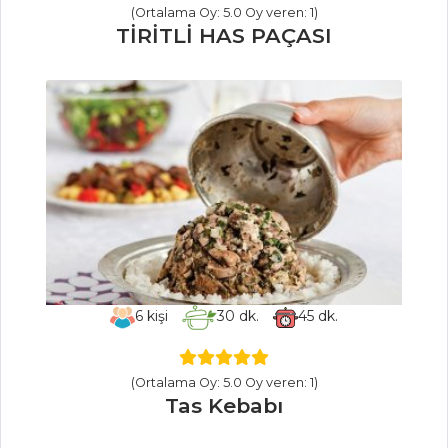
(Ortalama Oy: 5.0 Oy veren: 1)
TİRİTLİ HAS PAÇASI
Dereotlu Patates
Salatası
Kağıtta
Karemelize
Közlenmiş
Domates Ve Renkli
Biber Salatası
TAHIL SALATASI
Salatalar Tüm
Tarifleri
6
kişi
30
dk.
45
dk.
MASTERCHEF
(Ortalama Oy: 5.0 Oy veren: 1)
Tas Kebabı
Çok pratik evde
pilav üstü döner