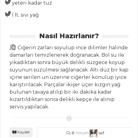
yeteri kadar tuz
PILAV VE
MAKARNA
l lt. sıvı yağ
Çedar Peynirli
Nasıl Hazırlanır?
Makarna
Pastırmalı
Ciğerin zarları soyulup ince dilimler halinde
Bulgur Pilavı
damarları temizlenerek doğranacak. Bol su ile
yıkadıktan sonra büyük delikli süzgece koyup
İSTANBUL PİLAVI
suyunun süzülmesi sağlanacak. Altı düz bir kap
Pilav ve Makarna
içine serilen un üzerine ciğerler konulup iyice
Tüm Tarifleri
karıştırılacak. Parçalar ikişer üçer kızgın yağ
bulunan tavaya atılıp bir iki dakika kadar
kızartıldıktan sonra delikli kepçe ile alınıp
ET YEMEKLERI
servis yapılacak.
KAĞITTA
MEYVELİ LÜFER
Kaydet
0
Yorum
sef