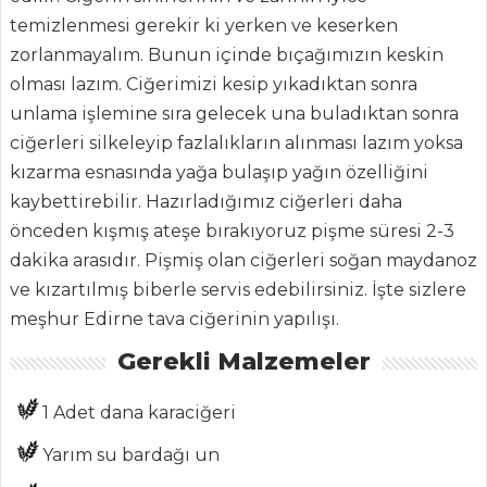
temizlenmesi gerekir ki yerken ve keserken
MENÜLER
zorlanmayalım. Bunun içinde bıçağımızın keskin
olması lazım. Ciğerimizi kesip yıkadıktan sonra
Tüm
unlama işlemine sıra gelecek una buladıktan sonra
Kategoriler
ciğerleri silkeleyip fazlalıkların alınması lazım yoksa
kızarma esnasında yağa bulaşıp yağın özelliğini
ÇORBALAR
kaybettirebilir. Hazırladığımız ciğerleri daha
önceden kışmış ateşe bırakıyoruz pişme süresi 2-3
Sebze Çorbası
dakika arasıdır. Pişmiş olan ciğerleri soğan maydanoz
Kremalı Sebze
ve kızartılmış biberle servis edebilirsiniz. İşte sizlere
Çorbası
meşhur Edirne tava ciğerinin yapılışı.
Sütlü Kereviz
Gerekli Malzemeler
Çorbası
1 Adet dana karaciğeri
Çorbalar Tüm
Tarifleri
Yarım su bardağı un