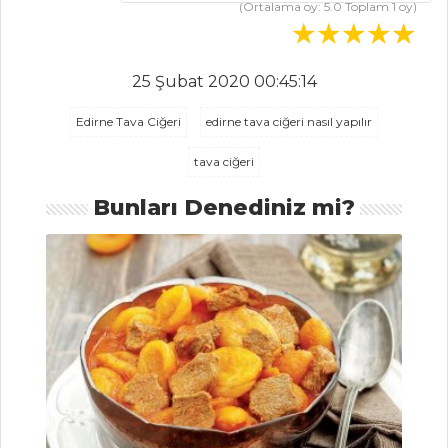
Baklalı Kayık
(Ortalama oy:
5.0
Toplam
1
oy)
Köfte
FIRINDA
25 Şubat 2020 00:45:14
KARİDES
Edirne Tava Ciğeri
edirne tava ciğeri nasıl yapılır
Et Yemekleri Tüm
Tarifleri
tava ciğeri
Bunları Denediniz mi?
HAMUR İŞLERI
SOĞAN BÖREĞİ
Lokumlu ve
Güllü Kurabiye
KAYISILI
TARTLAR
Hamur İşleri Tüm
Tarifleri