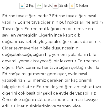
2
Kişi
15
dk
25
dk
0
kalori
Edirne tava ciğeri nedir ? Edirne tava ciğeri nasıl
yapılır? Edirne tava ciğerinin püf noktaları nelerdir?
Tava ciğeri Edirne mutfağının en bilinen ve en
sevilen yemeğidir. Ciğerin ince kağıt gibi
doğranması sebebiyle yaprak ciğer olarak da bilinir.
ANASAYFA
Ciğer sevmeyenlerin bile düşüncesinin
değişebileceği, ciğeri hiç yememiş olanların bile
BLOG
devamlı yemek isteyeceği bir lezzettir Edirne tava
Medya
ciğeri. Peki canımız her tava ciğeri çektiğinde illa
Edirne'ye mi gitmemiz gerekiyor, evde nasıl
Aktüel
yapabiliriz ? Bilmemiz gereken bir kaç önemli
Chefs
bilgiyle birlikte o Edirne de yediğimiz meşhur tava
ciğerini çok basit bir şekil de evde de yapabiliriz.
Haber
Öncelikle ciğerin süt danasından alınması tavsiye
ŞEFİN TARİFLERİ
edilir. Ciğerin sinirlerinin ve zarının iyice