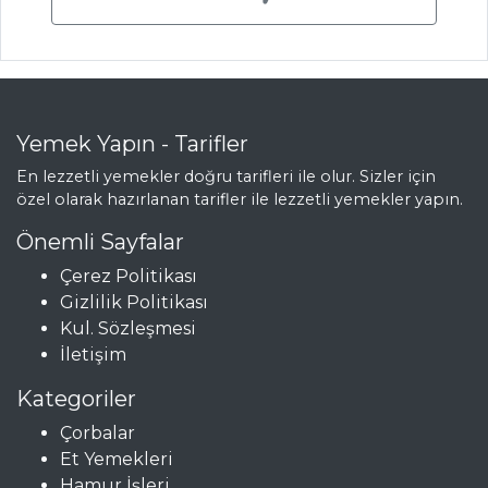
Çipura
Fırında Tekir
Balığı
Balık Yemekleri
Tüm Tarifleri
Yemek Yapın - Tarifler
En lezzetli yemekler doğru tarifleri ile olur. Sizler için
özel olarak hazırlanan tarifler ile lezzetli yemekler yapın.
MEZELER
Önemli Sayfalar
Paşa Mezesi
Çerez Politikası
Gizlilik Politikası
Şakşuka
Kul. Sözleşmesi
Dereotlu Patates
İletişim
Topu
Kategoriler
Mezeler Tüm
Çorbalar
Tarifleri
Et Yemekleri
Hamur İşleri