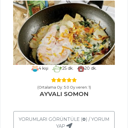
tarifi
En pratik pırasa
köftesi tarifi ve püf
noktaları...
Ustasından
lokma tatlısı tarifi
ve püf noktaları...
Masterchef Tüm
Tarifleri
4
kişi
25
dk.
20
dk.
BALIK
(Ortalama Oy: 5.0 Oy veren: 1)
AYVALI SOMON
YEMEKLERI
Badem Soslu Dil
Balığı
YORUMLARI GÖRÜNTÜLE (
0
) / YORUM
Salsa Verde Soslu
YAP