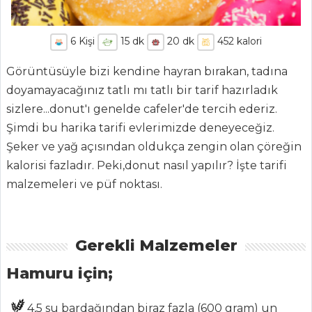
6
Kişi
15
dk
20
dk
452
kalori
Görüntüsüyle bizi kendine hayran bırakan, tadına
doyamayacağınız tatlı mı tatlı bir tarif hazırladık
sizlere...donut'ı genelde cafeler'de tercih ederiz.
Şimdi bu harika tarifi evlerimizde deneyeceğiz.
Şeker ve yağ açısından oldukça zengin olan çöreğin
kalorisi fazladır. Peki,donut nasıl yapılır? İşte tarifi
malzemeleri ve püf noktası.
Gerekli Malzemeler
Hamuru için;
ANASAYFA
4,5 su bardağından biraz fazla (600 gram) un