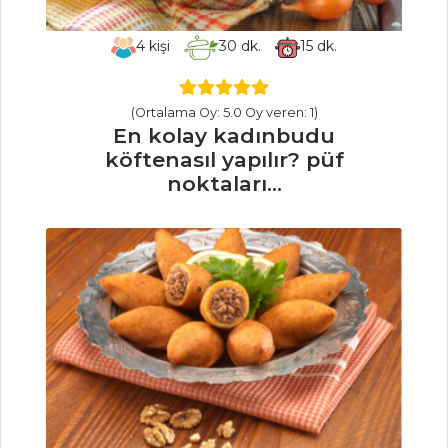
4
kişi
30
dk.
15
dk.
ET YEMEKLERI
KARIŞIK ETLİ
(Ortalama Oy: 5.0 Oy veren: 1)
DOLMA
En kolay kadınbudu
SEBZELİ ROSTO
köftenasıl yapılır? püf
noktaları...
TERBİYELİ KUZU
GERDAN HAŞLAMA
Et Yemekleri Tüm
Tarifleri
HAMUR İŞLERI
MISIR GEVREKLİ
TART