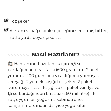
Reyhan Şerbeti
Naneli Ayran
Toz şeker
İçecekler Tüm
Arzunuza bağ olarak seçeceğiniz eritilmiş bitter,
Tarifleri
sütlü ya da beyaz çikolata
PASTA VE
Nasıl Hazırlanır?
TATLILAR
Hamurunu hazırlamak için; 4,5 su
Hindistan Cevizi
bardağından biraz fazla (600 gram) un, 2 adet
Kremalı Peynirli
yumurta, 100 gram oda sıcaklığında yumuşak
Kek
tereyağı, 2 yemek kaşığı toz şeker, 2 paket
MERENGLİ
kuru maya, 1 tatlı kaşığı tuz, 1 paket vanilya ve
ÇİLEKLİ TART
1,5 su bardağından biraz az (260 mililitre) Ilk
süt, uygun bir yoğurma kabında önce
ÇİKOLATALI
karıştırılır, ardından da iyice yoğurulur.
MUZLU