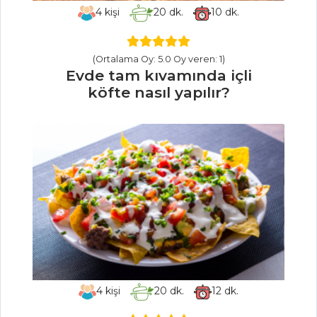
MUFFİN BÖREĞİ
4
kişi
20
dk.
10
dk.
TAVUK ETLİ VE
PATATESLİ BÖREK
(Ortalama Oy: 5.0 Oy veren: 1)
Evde tam kıvamında içli
Hamur İşleri Tüm
köfte nasıl yapılır?
Tarifleri
MEZELER
Babagannuş
Midye Dolma
Patlıcan Mezesi
Mezeler Tüm
Tarifleri
4
kişi
20
dk.
12
dk.