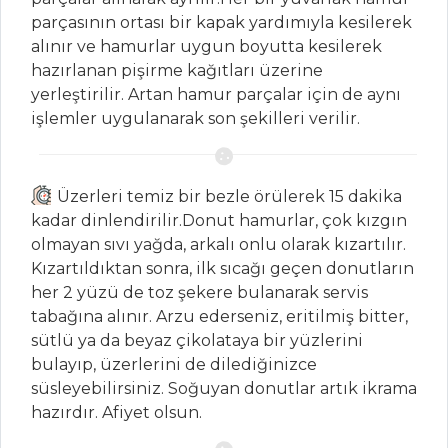
parçasının ortası bir kapak yardımıyla kesilerek
alınır ve hamurlar uygun boyutta kesilerek
SALATALAR
hazırlanan pişirme kağıtları üzerine
yerleştirilir. Artan hamur parçalar için de aynı
Karpuz
işlemler uygulanarak son şekilleri verilir.
Çanağında Meyve
Salatası
RENKLİ BİBERLİ
Üzerleri temiz bir bezle örülerek 15 dakika
KUSKUS SALATASI
kadar dinlendirilir.Donut hamurlar, çok kızgın
olmayan sıvı yağda, arkalı onlu olarak kızartılır.
IZGARA SEBZE
Kızartıldıktan sonra, ilk sıcağı geçen donutların
SALATASI
her 2 yüzü de toz şekere bulanarak servis
tabağına alınır. Arzu ederseniz, eritilmiş bitter,
Salatalar Tüm
sütlü ya da beyaz çikolataya bir yüzlerini
Tarifleri
bulayıp, üzerlerini de dilediğinizce
süsleyebilirsiniz. Soğuyan donutlar artık ikrama
hazırdır. Afiyet olsun.
ÇORBALAR