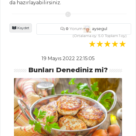
da hazırlayabilirsiniz.
Buğulama
Balık Yemekleri
Tüm Tarifleri
Kaydet
0
Yorum
aysegul
(Ortalama oy:
5.0
Toplam
1
oy)
PILAV VE
MAKARNA
19 Mayıs 2022 22:15:05
Kabaklı Pilav
Bunları Denediniz mi?
Havuçlu Pirinç
Pilavı
KURUYEMİŞLİ VE
KURU MEYVELİ
PİLAV
Pilav ve Makarna
Tüm Tarifleri