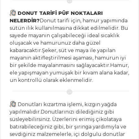
Köfteli Semizotu
Çorbası
DONUT TARİFİ PÜF NOKTALARI
NELERDİR?
Donut tarifi için, hamur yapımında
Etli Topalak
sütün ılık kullanılmasına dikkat edilmelidir. Bu
Çorbası (KONYA)
sayede mayanın çalışabileceği ideal sıcaklık
Soya Soslu Sebze
oluşacak ve hamurunuz daha güzel
Çorbası
kabaracaktır.Şeker, süt ve maya ile yapılan
mayanın aktifleştirilmesi aşaması, hamurun iyi
Çorbalar Tüm
bir şekilde mayalanmasını sağlayacaktır.Hamur,
Tarifleri
ele yapışmayan yumuşak bir kıvam alana kadar,
un kontrollü olarak eklenmelidir.
BALIK
YEMEKLERI
Donutları kızartma işlemi, kızgın yağda
Palamut Tava
yapılmalıdır.Donutlarınızı dilediğiniz gibi
süsleyebilirsiniz. Üzerlerini erimiş çikolataya
Patlıcan Soslu
batırabileceğiniz gibi, bir şırınga yardımıyla ve
Levrek
sevdiğiniz malzemelerle, içi dolgulu donutlar
İzmarit