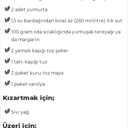
BLOG
2 adet yumurta
Medya
1,5 su bardağından biraz az (260 mililitre) Ilık süt
Aktüel
100 gram oda sıcaklığında yumuşak tereyağı ya
Chefs
da margarin
Haber
2 yemek kaşığı toz şeker
ŞEFİN TARİFLERİ
1 tatlı kaşığı tuz
2 paket kuru toz maya
MENÜLER
1 paket vanilya
Tüm
Kızartmak için;
Kategoriler
Sıvı yağ
İÇECEKLER
Üzeri için:
Zerdeçallı Ayran