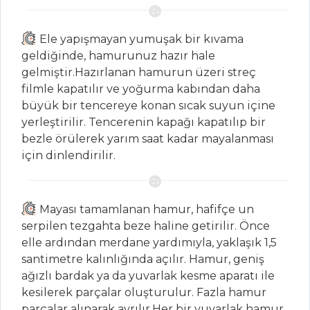
BONBONLAR
Pasta ve Tatlılar
Ele yapışmayan yumuşak bir kıvama
Tüm Tarifleri
geldiğinde, hamurunuz hazır hale
gelmiştir.Hazırlanan hamurun üzeri streç
filmle kapatılır ve yoğurma kabından daha
MASTERCHEF
büyük bir tencereye konan sıcak suyun içine
yerleştirilir. Tencerenin kapağı kapatılıp bir
Pratik bir meze
bezle örülerek yarım saat kadar mayalanması
olan Tarama mezesi
için dinlendirilir.
nasıl yapılır?
Zeytinyağlı Kuru
Dolma
Mayası tamamlanan hamur, hafifçe un
serpilen tezgahta beze haline getirilir. Önce
Beyaz Lahana
elle ardından merdane yardımıyla, yaklaşık 1,5
Salatası Nasıl
santimetre kalınlığında açılır. Hamur, geniş
Yapılır?
ağızlı bardak ya da yuvarlak kesme aparatı ile
Masterchef Tüm
kesilerek parçalar oluşturulur. Fazla hamur
Tarifleri
parçalar alınarak ayrılır.Her bir yuvarlak hamur