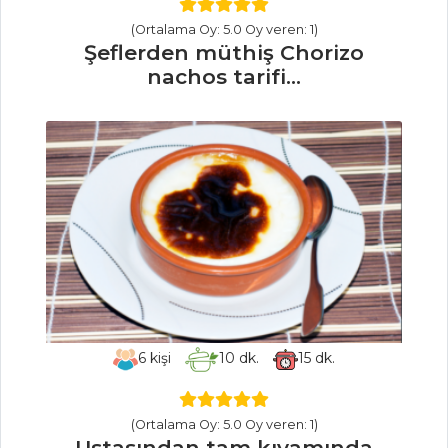
SEBZE
YEMEKLERI
(Ortalama Oy: 5.0 Oy veren: 1)
Şeflerden müthiş Chorizo
Kestaneli Lahana
nachos tarifi...
Sarması
İmam Bayıldı
Zeytinyağlı
Bezelye
Sebze Yemekleri
Tüm Tarifleri
6
kişi
10
dk.
15
dk.
(Ortalama Oy: 5.0 Oy veren: 1)
Ustasından tam kıvamında