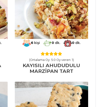
.
6
kişi
0
dk.
0
dk.
(Ortalama Oy: 5.0 Oy veren: 1)
A
KAYISILI AHUDUDULU
MARZİPAN TART