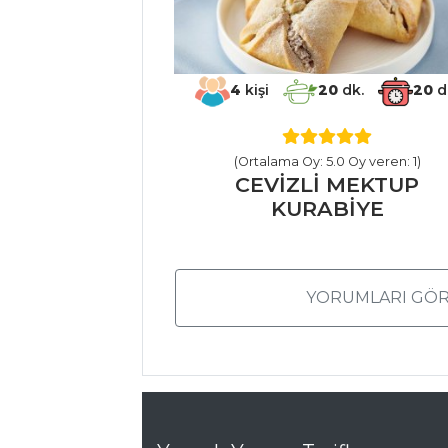
Karidesli Lazanya
Pesto Soslu
Levrek
4
kişi
20
dk.
20
d
Balık Yemekleri
Tüm Tarifleri
(Ortalama Oy: 5.0 Oy veren: 1)
CEVİZLİ MEKTUP
KURABİYE
İÇECEKLER
Elma Şerbeti
Zerdeçallı Ayran
YORUMLARI GÖR
Naneli Limon
Şerbeti
İçecekler Tüm
Tarifleri