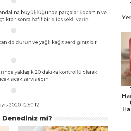
ndalina büyüklüğünde parçalar kopartın ve
Ye
tıktan sonra hafif bir elips şekli verin.
tan doldurun ve yağlı kağıt serdiğiniz bir
ırında yaklaşık 20 dakika kontrollü olarak
ıcak sıcak servis edin.
Ha
ayıs 2020 12:50:12
Ha
ı Denediniz mi?