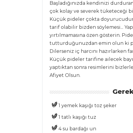
Başladığınızda kendinizi durduram
Tüm
çok kolay ve severek tüketeceği bir
Kategoriler
Küçük pideler çokta doyurucudur.
tarif olabilir bizden söylemesi..
yırtılmamasına özen gösterin. Pide
PASTA VE
TATLILAR
tutturduğunuzdan emin olun ki pi
Dilerseniz iç harcını hazırlarken far
KARIŞIK
Küçük pideler tarifine ailecek bayı
PEYNİRLİ VE
yaptıktan sonra resimlerini bizler
BİBERLİ TAM
Afiyet Olsun.
BUĞDAY UNLU KEK
LİMONLU BAR
Gerek
ANTEP FISTIĞI
KREMALI
1 yemek kaşığı toz şeker
BROWNİE
1 tatlı kaşığı tuz
Pasta ve Tatlılar
4 su bardağı un
Tüm Tarifleri