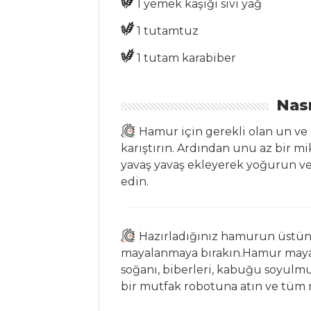
1 yemek kaşığı sıvı yağ
Patatesli Pilav
1 tutamtuz
KAYISILI VE
ERİKLİ PİLAV
1 tutam karabiber
Renkli Spagetti
Nası
Pilav ve Makarna
Tüm Tarifleri
Hamur için gerekli olan un ve
karıştırın. Ardından unu az bir m
yavaş yavaş ekleyerek yoğurun v
HAMUR İŞLERI
edin.
SUSAMLI DİLİM
KURABİYE
Hazırladığınız hamurun üstünü
MANTARLI VE
mayalanmaya bırakın.Hamur mayala
TAVUKLU TART
soğanı, biberleri, kabuğu soyulmu
MADAGASKAR
bir mutfak robotuna atın ve tüm
TART