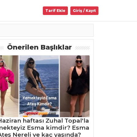
Tarif Ekle
Giriş / Kayıt
Önerilen Başlıklar
Haziran haftası Zuhal Topal'la
mekteyiz Esma kimdir? Esma
Ateş Nereli ve kaç yaşında?