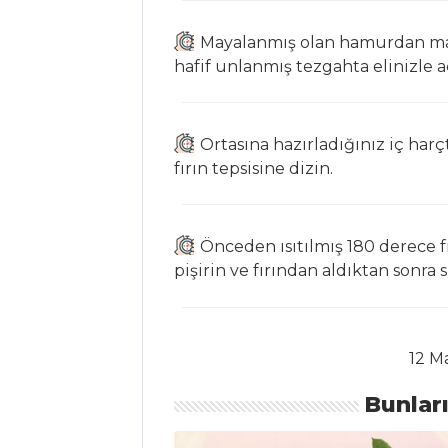
Hamur İşleri Tüm
Mayalanmış olan hamurdan ma
Tarifleri
hafif unlanmış tezgahta elinizle aç
ÇORBALAR
Ortasına hazırladığınız iç harç
fırın tepsisine dizin.
Dövmeli Alaca
Çorba
Kremalı Ispanak
Önceden ısıtılmış 180 derece f
Çorbası
pişirin ve fırından aldıktan sonra s
Mantarlı Pırasa
Çorbası
Çorbalar Tüm
12 M
Tarifleri
Bunlar
MASTERCHEF