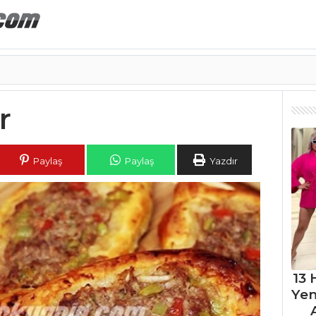
r
Paylaş
Paylaş
Yazdır
13 
Ye