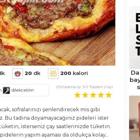
Da
dk
20
dk
200
kalori
ba
s
(Ortalama oy:
5.0
Toplam
2
oy)
m
dilekcetinn
cak, sofralarınızı şenlendirecek mis gibi
z. Bu tadına doyamayacağınız pideleri ister
üketin, isterseniz çay saatlerinizde tüketin.
idelerin yapım aşaması da oldukça kolay...