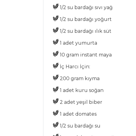
1/2 su bardağı sıvı yağ
SEBZE
1/2 su bardağı yoğurt
YEMEKLERI
1/2 su bardağı ılık süt
Baharat Soslu
1 adet yumurta
Izgara Sebze
10 gram instant maya
Fırında Kabak
Dizme
İç Harcı İçin:
Ispanak Graten
200 gram kıyma
Sebze Yemekleri
1 adet kuru soğan
Tüm Tarifleri
2 adet yeşil biber
1 adet domates
PILAV VE
MAKARNA
1/2 su bardağı su
Taze Fasulyeli ve