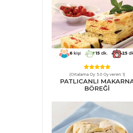
Ev hanımından
lezzetli Karadut
reçeli tarifi...
En kolay açma
nasıl yapılır?
6
kişi
15
dk.
25
dk
Ustasından
tavuk şorva tarifi
Masterchef Tüm
(Ortalama Oy: 5.0 Oy veren: 1)
PATLICANLI MAKARN
Tarifleri
BÖREĞİ
BALIK
YEMEKLERI
Lime Aromalı Ve
Patatesli Ton Balığı