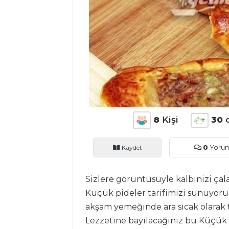
ANASAYFA
BLOG
Medya
8
Kişi
30
Aktüel
Kaydet
0
Yoru
Chefs
Haber
Sizlere görüntüsüyle kalbinizi çala
ŞEFİN TARİFLERİ
Küçük pideler tarifimizi sunuyoru
akşam yemeğinde ara sıcak olarak t
Lezzetine bayılacağınız bu Küçük p
MENÜLER