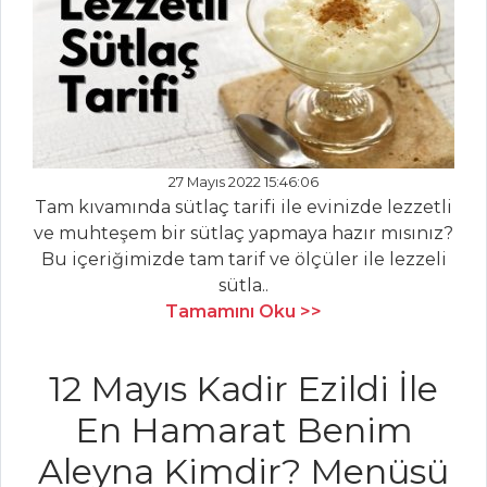
ÇORBALAR
Yaş Tarhana
Çorbası
Patates Çorbası
Mercimekli
27 Mayıs 2022 15:46:06
Tam kıvamında sütlaç tarifi ile evinizde lezzetli
Sebze Çorbası
ve muhteşem bir sütlaç yapmaya hazır mısınız?
Çorbalar Tüm
Bu içeriğimizde tam tarif ve ölçüler ile lezzeli
Tarifleri
sütla..
Tamamını Oku >>
PASTA VE
12 Mayıs Kadir Ezildi İle
TATLILAR
En Hamarat Benim
Muzlu Islak Kek
Aleyna Kimdir? Menüsü
HİNDİSTAN