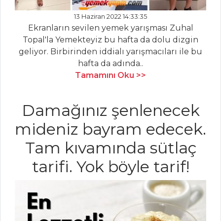
Zerdeçallı Ayran
13 Haziran 2022 14:33:35
Ekranların sevilen yemek yarışması Zuhal
İçecekler Tüm
Topal'la Yemekteyiz bu hafta da dolu dizgin
Tarifleri
geliyor. Birbirinden iddialı yarışmacıları ile bu
hafta da adında..
Tamamını Oku >>
SEBZE
YEMEKLERI
Damağınız şenlenecek
Fırında
mideniz bayram edecek.
Biberiyeli Patates
Karalahana
Tam kıvamında sütlaç
Kavurması
tarifi. Yok böyle tarif!
Marul Dolması
Sebze Yemekleri
Tüm Tarifleri