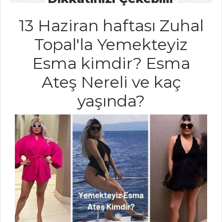
HAMUR İŞLERI
13 Haziran haftası Zuhal
PALMİER
Topal'la Yemekteyiz
KURABİYE
SEBZELİ YUFKA
Esma kimdir? Esma
PİZZA
Ateş Nereli ve kaç
ARNAVUT
yaşında?
BÖREĞİ
Hamur İşleri Tüm
Tarifleri
İÇECEKLER
Naneli Ayran
Böğürtlen
Şerbeti