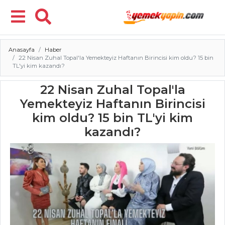
Anasayfa
Haber
Menü
22 Nisan Zuhal Topal'la Yemekteyiz Haftanın Birincisi kim oldu? 15 bin
TL'yi kim kazandı?
22 Nisan Zuhal Topal'la
Yemekteyiz Haftanın Birincisi
kim oldu? 15 bin TL'yi kim
kazandı?