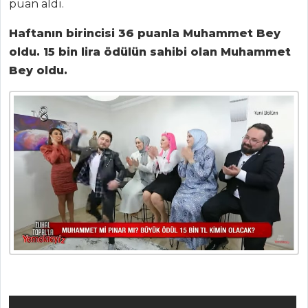
puan aldı.
Haftanın birincisi 36 puanla Muhammet Bey
MENÜLER
oldu. 15 bin lira ödülün sahibi olan Muhammet
Tüm
Bey oldu.
Kategoriler
MASTERCHEF
En lezzetli ne
kolay ekler nasıl
yapılır?
Ustasından İzmir
bombası tarifi ve
püf noktaları...
Tournedos
Rossini nasıl
yapılır? Tarifi ve