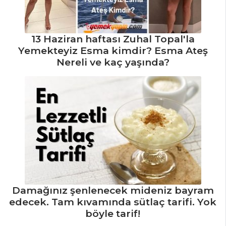
BALIK
YEMEKLERI
13 Haziran haftası Zuhal Topal'la
Peynirli Rulo
Yemekteyiz Esma kimdir? Esma Ateş
Somon Füme
Nereli ve kaç yaşında?
Otlu Balık
Portakallı Ve
Bademli Mezgit
Balık Yemekleri
Tüm Tarifleri
MEZELER
Damağınız şenlenecek mideniz bayram
Deniz
edecek. Tam kıvamında sütlaç tarifi. Yok
Ürünleriyle Pazı
böyle tarif!
Sarma