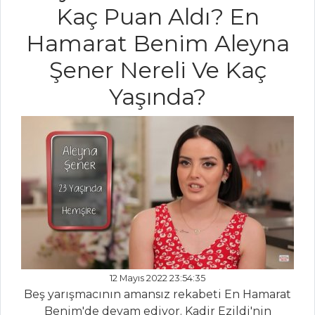
CEVİZLİ VE
Kaç Puan Aldı? En
FRAMBUAZLI
Hamarat Benim Aleyna
KEKLER
ŞEFTALİLİ VE
Şener Nereli Ve Kaç
BÖĞÜRTLENLİ
Yaşında?
TOST KEK
Pasta ve Tatlılar
Tüm Tarifleri
ET YEMEKLERI
Et Schnitzel
KEMİK ÜSTÜ
SEBZELİ DÜLGER
12 Mayıs 2022 23:54:35
MANTARLI ET
Beş yarışmacının amansız rekabeti En Hamarat
DÜRÜM
Benim'de devam ediyor. Kadir Ezildi'nin