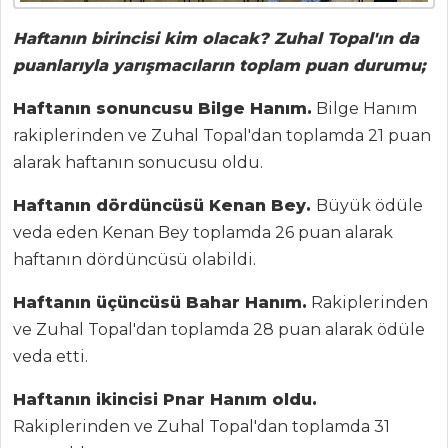
Haftanın birincisi kim olacak? Zuhal Topal'ın da
puanlarıyla yarışmacıların toplam puan durumu;
Haftanın sonuncusu Bilge Hanım.
Bilge Hanım
rakiplerinden ve Zuhal Topal'dan toplamda 21 puan
alarak haftanın sonucusu oldu.
ANASAYFA
Haftanın dördüncüsü Kenan Bey.
Büyük ödüle
veda eden Kenan Bey toplamda 26 puan alarak
BLOG
haftanın dördüncüsü olabildi.
Medya
Haftanın üçüncüsü Bahar Hanım.
Rakiplerinden
Aktüel
ve Zuhal Topal'dan toplamda 28 puan alarak ödüle
veda etti.
Chefs
Haftanın ikincisi Pnar Hanım oldu.
Haber
Rakiplerinden ve Zuhal Topal'dan toplamda 31
ŞEFİN TARİFLERİ