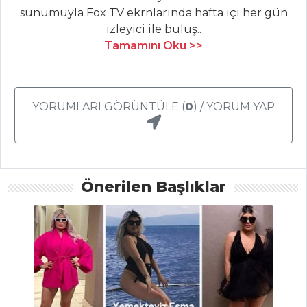
sunumuyla Fox TV ekrnlarında hafta içi her gün
Et Yemekleri Tüm
izleyici ile buluş..
Tarifleri
Tamamını Oku >>
PILAV VE
MAKARNA
YORUMLARI GÖRÜNTÜLE (
0
) / YORUM YAP
Soslu Kabak
Makarna
Cevizli ve
Önerilen Başlıklar
Zahterli Erişte
Meyveli Yoğurtlu
Makarna
Pilav ve Makarna
Tüm Tarifleri