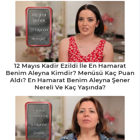
Üç Biberli
Fasulye Püresi
JUMBO
KARİDESLİ
NOODLE
Mezeler Tüm
Tarifleri
12 Mayıs Kadir Ezildi İle En Hamarat
Benim Aleyna Kimdir? Menüsü Kaç Puan
Aldı? En Hamarat Benim Aleyna Şener
Nereli Ve Kaç Yaşında?