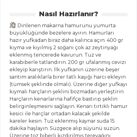
Tüm
Nasıl Hazırlanır?
Kategoriler
Dinlenen makarna hamurunu yumurta
büyüklüğünde bezelere ayırın. Hamurları
BALIK
hazır yufkadan biraz daha kalınca açın. 400 gr
YEMEKLERI
kıyma ve kıyılmış 2 soğanı çok az zeytinyağı
eklenmiş tencerede kavurun. Tuz ve
Soya Soslu
karabiberle tatlandırın. 200 gr ufalanmış cevizi
Somon
ekleyip karıştırın. İlk yufkanın üzerine beşer
Patlıcan Soslu
santim aralıklarla birer tatlı kaşığı harcı ekleyin
Levrek
(tümsek şeklinde olmalı). Üzerine diğer yufkayı
Akdeniz Usulü
kıymalı harçların şeklini bozmadan yerleştirin.
Somon Balığı
Harçların kenarlarına hafifçe bastırıp şeklin
belirginleşmesini sağlayın. Kenarı tırtıklı hamur
Balık Yemekleri
kesici ile harçlar ortadan kalacak şekilde
Tüm Tarifleri
kareler kesin. Tuz eklenmiş kaynar suda 15
dakika haşlayın. Süzgece alıp süyünü süzün.
Üzerine toz biberli kızdırılmış tereyağını