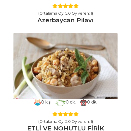
MASTERCHEF
(Ortalama Oy: 5.0 Oy veren: 1)
Azerbaycan Pilavı
Çok lezzetli
kiremitte
balık(hamsi)tarifi
ve püf noktaları
Bebek kalamar
dolması tarifi nasıl
yapılır? İşte
malzemeleri
Mersin mamül
tatlısı nasıl yapılır?
8
kişi
0
dk.
0
dk.
Masterchef Tüm
Tarifleri
(Ortalama Oy: 5.0 Oy veren: 1)
ETLİ VE NOHUTLU FİRİK