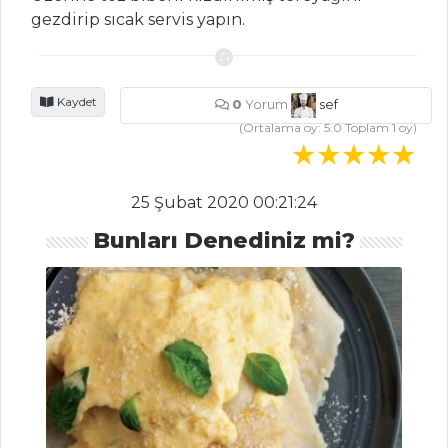
İÇECEKLER
gezdirip sıcak servis yapın.
Zerdeçallı Ayran
Sirkencübin
Kaydet
0
Yorum
sef
Şerbeti
(Ortalama oy:
5.0
Toplam
1
oy)
Naneli Limon
Şerbeti
25 Şubat 2020 00:21:24
İçecekler Tüm
Bunları Denediniz mi?
Tarifleri
ÇORBALAR
Yoğurtlu Yüksük
Çorbası
Şipsi Çorbası