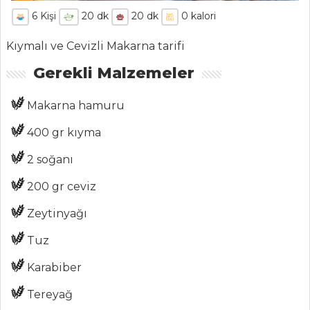
6
Kişi
20
dk
20
dk
0
kalori
Kıymalı ve Cevizli Makarna tarifi
Gerekli Malzemeler
ANASAYFA
Makarna hamuru
BLOG
400 gr kıyma
Medya
2 soğanı
Aktüel
200 gr ceviz
Chefs
Zeytinyağı
Haber
Tuz
ŞEFİN TARİFLERİ
Karabiber
Tereyağ
MENÜLER