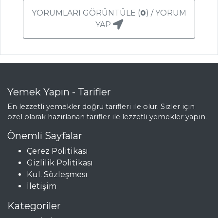
SARIMSAK VE
YORUMLARI GÖRÜNTÜLE (
0
) / YORUM
SUSAM SOSLU
YAP
SALATA
CEVİZLİ VE
TULUM PEYNİRLİ
SALATA
Salatalar Tüm
Yemek Yapın - Tarifler
Tarifleri
En lezzetli yemekler doğru tarifleri ile olur. Sizler için
özel olarak hazırlanan tarifler ile lezzetli yemekler yapın.
PASTA VE
Önemli Sayfalar
TATLILAR
Çerez Politikası
Gizlilik Politikası
Kadayıflı Muffin
Kul. Sözleşmesi
İRMİKLİ VE
İletişim
FISTIKLI PASTA
Kategoriler
Mafiş Tatlısı