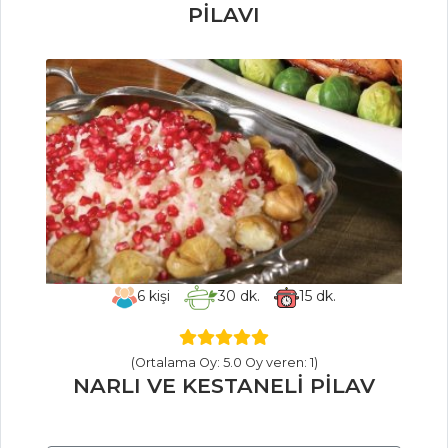
SEBZE
PİLAVI
YEMEKLERI
Karışık Sebze
Cipsi
Patates
Kavurması
Bezelyeli Pay
Sebze Yemekleri
Tüm Tarifleri
6
kişi
30
dk.
15
dk.
SALATALAR
(Ortalama Oy: 5.0 Oy veren: 1)
Enginar
NARLI VE KESTANELİ PİLAV
Kasesinde Ton
Balıklı Salata