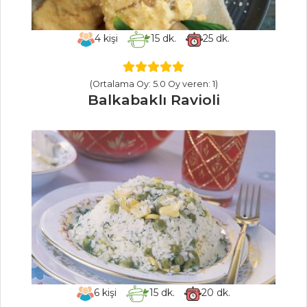
Yoğurtlu Mısır
Çorbası
4
kişi
15
dk.
25
dk.
Çorbalar Tüm
Tarifleri
(Ortalama Oy: 5.0 Oy veren: 1)
Balkabaklı Ravioli
ET YEMEKLERI
KIRLANGIÇ
GÜVEÇ
Greyfurt Soslu
Deniz Tarağı
Karidesli Ve
Tavuk Etli Paella
Et Yemekleri Tüm
Tarifleri
6
kişi
15
dk.
20
dk.