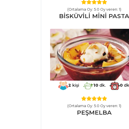
Demirhindi
(Ortalama Oy: 5.0 Oy veren: 1)
Şerbeti
BİSKÜVİLİ MİNİ PAST
Böğürtlen
Şerbeti
Pancarlı
Fesleğenli Ayran
İçecekler Tüm
Tarifleri
HAMUR İŞLERI
2
kişi
10
dk.
0
dk
Acıbadem
Kurabiyesi
(Ortalama Oy: 5.0 Oy veren: 1)
PEŞMELBA
FESLEĞENLİ VE
PEYNİRLİ BÖREK