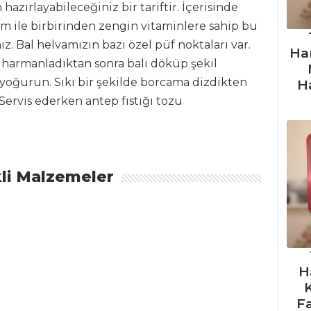
azırlayabileceğiniz bir tariftir. İçerisinde
m ile birbirinden zengin vitaminlere sahip bu
nız. Bal helvamızın bazı özel püf noktaları var.
Ha
 harmanladıktan sonra balı döküp şekil
yoğurun. Sıkı bir şekilde borcama dizdikten
H
Servis ederken antep fıstığı tozu
li Malzemeler
H
F