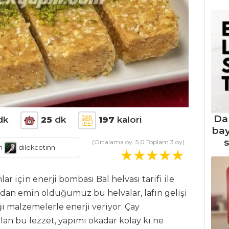
Da
dk
25
dk
197
kalori
ba
s
(Ortalama oy:
5.0
Toplam
3
oy)
m
dilekcetinn
nlar için enerji bombası Bal helvası tarifi ile
zdan emin olduğumuz bu helvalar, lafın gelişi
ı malzemelerle enerji veriyor. Çay
lan bu lezzet, yapımı okadar kolay ki ne