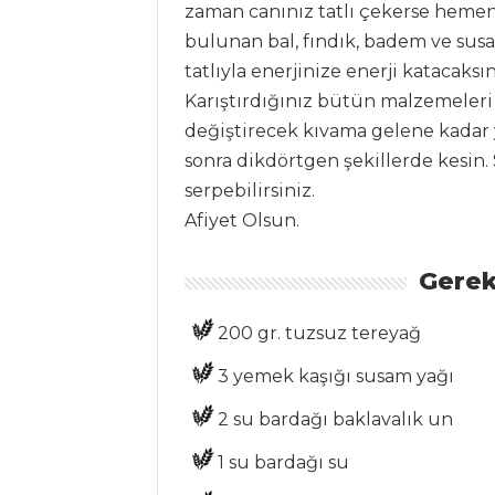
zaman canınız tatlı çekerse hemen h
SEBZE
YEMEKLERI
bulunan bal, fındık, badem ve susa
tatlıyla enerjinize enerji katacaksı
Ballı ve Cevizli
Karıştırdığınız bütün malzemeleri
Sıcak Pancar
değiştirecek kıvama gelene kadar 
Ispanak Köfte
sonra dikdörtgen şekillerde kesin. 
Patatesli Ve
serpebilirsiniz.
Tahıllı Soğan
Afiyet Olsun.
Dolması
Gerek
Sebze Yemekleri
Tüm Tarifleri
200 gr. tuzsuz tereyağ
3 yemek kaşığı susam yağı
ET YEMEKLERI
2 su bardağı baklavalık un
KARİDES
1 su bardağı su
SALATASI