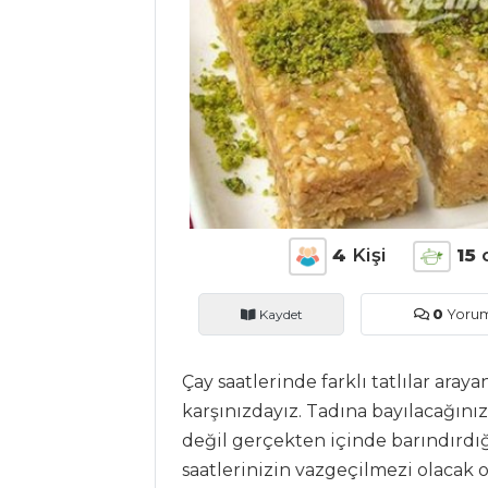
ANASAYFA
BLOG
Medya
Aktüel
Chefs
Haber
4
Kişi
15
ŞEFİN TARİFLERİ
Kaydet
0
Yoru
MENÜLER
Çay saatlerinde farklı tatlılar araya
Tüm
karşınızdayız. Tadına bayılacağını
değil gerçekten içinde barındırdığ
Kategoriler
saatlerinizin vazgeçilmezi olacak o