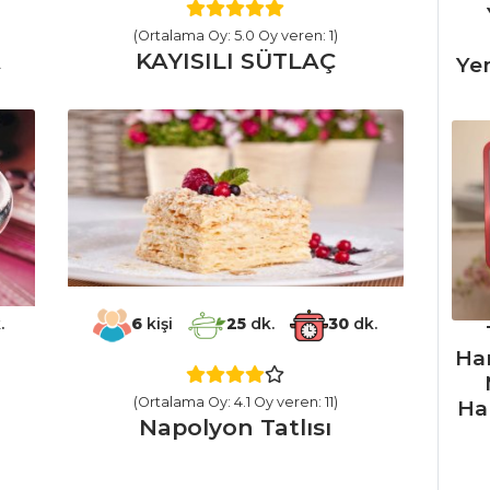
(Ortalama Oy: 5.0 Oy veren: 1)
A
KAYISILI SÜTLAÇ
Ye
.
6
kişi
25
dk.
30
dk.
Ha
(Ortalama Oy: 4.1 Oy veren: 11)
Ha
Napolyon Tatlısı