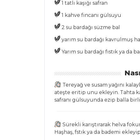
1 tatlı kaşığı safran
ROKA SALATALI
DİL BALIĞI
1 kahve fincanı gülsuyu
KIZARTMASI
2 su bardağı süzme bal
Kremalı Sebzeli
Börek
yarım su bardağı kavrulmuş h
Et Yemekleri Tüm
Yarım su bardağı fıstık ya da 
Tarifleri
Nası
ÇORBALAR
Tereyağ ve susam yağını kalayl
ateşte eritip unu ekleyin. Tahta 
Keten Tohumlu
safranı gülsuyunda ezip balla birl
Ayran Aşı
Yoğurtlu Bakla
Çorbası
Sürekli karıştırarak helva fok
Hindiba Çorbası
Haşhaş, fstık ya da bademi ekleyi