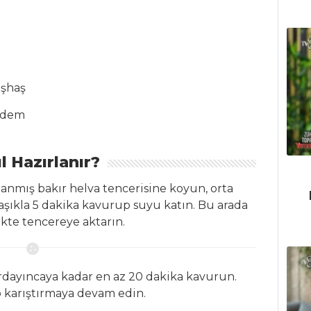
aşhaş
badem
l Hazırlanır?
anmış bakır helva tencerisine koyun, orta
kaşıkla 5 dakika kavurup suyu katın. Bu arada
ikte tencereye aktarın.
urdayıncaya kadar en az 20 dakika kavurun.
p karıştırmaya devam edin.