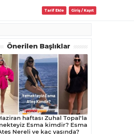
Tarif Ekle
Giriş / Kayıt
Önerilen Başlıklar
Haziran haftası Zuhal Topal'la
mekteyiz Esma kimdir? Esma
Ateş Nereli ve kaç yaşında?