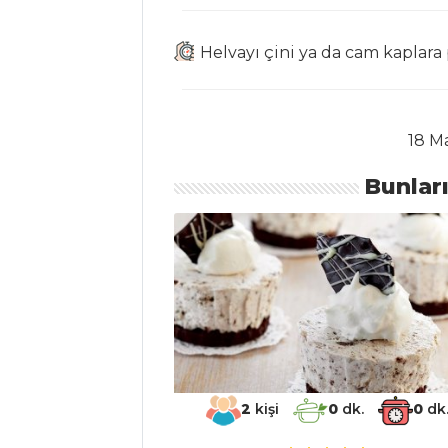
Çorbalar Tüm
Tarifleri
Helvayı çini ya da cam kaplara p
BALIK
YEMEKLERI
18 Ma
Soya Soslu
Bunlar
Somon
Levrek
Buğulama
Acı Soslu Balık
Balık Yemekleri
Tüm Tarifleri
2
kişi
0
dk.
0
dk
İÇECEKLER