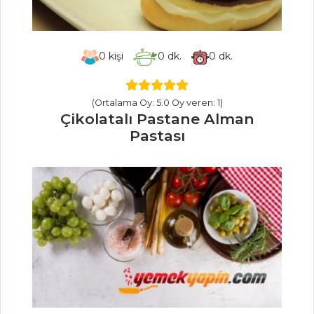
Fındıklı ve
Domatesli
0
kişi
0
dk.
0
dk.
Tagliatelle
Kremalı ve
Tavuk Etli Makarna
(Ortalama Oy: 5.0 Oy veren: 1)
Çikolatalı Pastane Alman
Brüksel Lahanalı
Pastası
Pilav
Pilav ve Makarna
Tüm Tarifleri
SEBZE
YEMEKLERI
Zeytinyağlı Kuru
Patlıcan Dolması