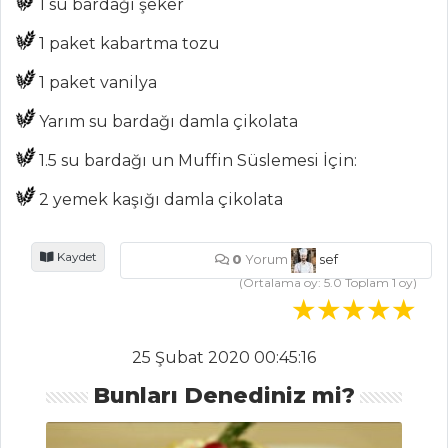
1 su bardağı şeker
Kategoriler
1 paket kabartma tozu
MASTERCHEF
1 paket vanilya
Yarım su bardağı damla çikolata
Krokanlı gold
çikolata pasta nasıl
1.5 su bardağı un Muffin Süslemesi İçin:
yapılır?
2 yemek kaşığı damla çikolata
En lezzetli biber
frigya dolması tarifi.
Kaydet
0
Yorum
sef
Aranjman tatlısı
(Ortalama oy:
5.0
Toplam
1
oy)
tarifi
Masterchef Tüm
Tarifleri
25 Şubat 2020 00:45:16
Bunları Denediniz mi?
HAMUR İŞLERI