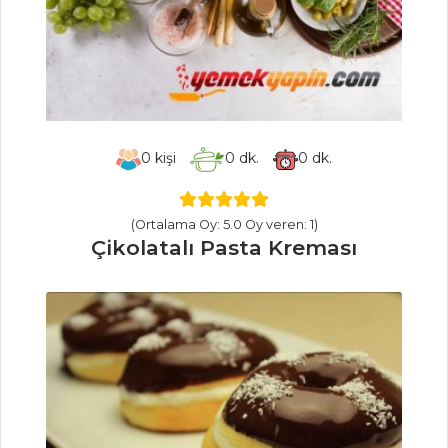
İçecekler Tüm
Tarifleri
SALATALAR
Baharatlı Sıcak
0
kişi
0
dk.
0
dk.
Nohut Salatası
Mandalinalı
(Ortalama Oy: 5.0 Oy veren: 1)
Salata
Çikolatalı Pasta Kreması
Tavuklu
Ranchero Salatası
Salatalar Tüm
Tarifleri
PILAV VE
MAKARNA