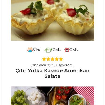
OTLU EGE PİZZA
Muhallebili Pay
ÇEMENSİZ
PASTIRMALI VE
ROKALI PİZZA
Hamur İşleri Tüm
Tarifleri
0
kişi
0
dk.
0
dk.
İÇECEKLER
(Ortalama Oy: 5.0 Oy veren: 1)
Çıtır Yufka Kasede Amerikan
Salata
Reyhan Şerbeti
Demirhindi
Şerbeti
Kızılcık Şerbeti