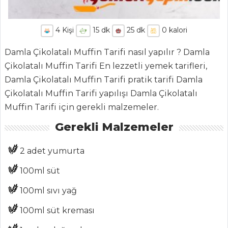
4
Kişi
15
dk
25
dk
0
kalori
ANASAYFA
Damla Çikolatalı Muffin Tarifi nasıl yapılır ? Damla
Çikolatalı Muffin Tarifi En lezzetli yemek tarifleri,
BLOG
Damla Çikolatalı Muffin Tarifi pratik tarifi Damla
Medya
Çikolatalı Muffin Tarifi yapılışı Damla Çikolatalı
Muffin Tarifi için gerekli malzemeler.
Aktüel
Gerekli Malzemeler
Chefs
Haber
2 adet yumurta
ŞEFİN TARİFLERİ
100ml süt
100ml sıvı yağ
MENÜLER
100ml süt kreması
Tüm