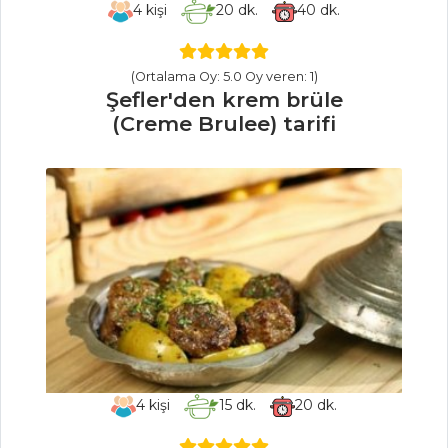
4
kişi
20
dk.
40
dk.
Asma Yaprağında
Sardalya
(Ortalama Oy: 5.0 Oy veren: 1)
Kuşkonmaz
Şefler'den krem brüle
Üzerine Graten
(Creme Brulee) tarifi
Halibut Balığı
Salsa Verde Soslu
Çipura
Balık Yemekleri
Tüm Tarifleri
MASTERCHEF
Kavut unu
helvası nasıl
4
kişi
15
dk.
20
dk.
yapılır?