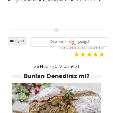
Top Kek
PORTAKAL
SOSLU PASTA
KAHVELİ VE
FINDIKLI BROWNİE
Kaydet
0
Yorum
aysegul
Pasta ve Tatlılar
(Ortalama oy:
5.0
Toplam
1
oy)
Tüm Tarifleri
26 Nisan 2022 03:36:21
PILAV VE
MAKARNA
Bunları Denediniz mi?
KESTANE UNLU
PERDE PİLAVI
Bolonez Soslu
Orecchiette