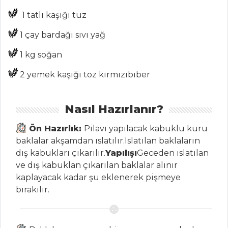
ŞEFİN TARİFLERİ
1 tatlı kaşığı tuz
1 çay bardağı sıvı yağ
MENÜLER
1 kg soğan
Tüm
2 yemek kaşığı toz kırmızıbiber
Kategoriler
MEZELER
Nasıl Hazırlanır?
Ön Hazırlık:
Pilavı yapılacak kabuklu kuru
SOSLU MAVİ
baklalar akşamdan ıslatılır.Islatılan baklaların
YENGEÇ
dış kabukları çıkarılır.
Yapılışı
Geceden ıslatılan
Körili Karides
ve dış kabuklan çıkarılan baklalar alınır
Meksika Usulü
kaplayacak kadar şu eklenerek pişmeye
Mısır
bırakılır.
Mezeler Tüm
Tarifleri