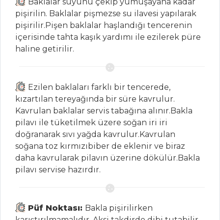
Baklalar suyunu çekip yumuşayana kadar
pişirilin. Baklalar pişmezse su ilavesi yapılarak
pişirilir.Pişen baklalar haşlandığı tencerenin
SEBZE
içerisinde tahta kaşık yardımı ile ezilerek püre
YEMEKLERI
haline getirilir.
Sebzeli Dil Balığı
Buğulama
Ezilen baklaları farklı bir tencerede,
Portakallı
kızartılan tereyağında bir süre kavrulur.
Kereviz
Kavrulan baklalar servis tabağına alınır.Bakla
Bal Kabaklı
pilavı ile tüketilmek üzere soğan iri iri
Patates Graten
doğranarak sıvı yağda kavrulur.Kavrulan
soğana toz kırmızıbiber de eklenir ve biraz
Sebze Yemekleri
daha kavrularak pilavın üzerine dökülür.Bakla
Tüm Tarifleri
pilavı servise hazırdır.
PASTA VE
TATLILAR
Püf Noktası:
Bakla pişirilirken
karıştırılmamalıdır, Aksi takdirde dibi tutabilir.