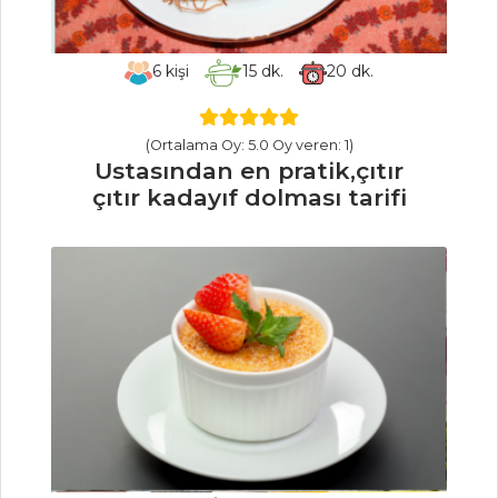
Tarifleri
6
kişi
15
dk.
20
dk.
ÇORBALAR
Pesto Soslu
(Ortalama Oy: 5.0 Oy veren: 1)
Ustasından en pratik,çıtır
Sebze Çorbası
çıtır kadayıf dolması tarifi
Thai Usulü
Karides Çorbası
Kırmızı Fasulyeli
Semizotu Çorbası
Çorbalar Tüm
Tarifleri
BALIK
YEMEKLERI