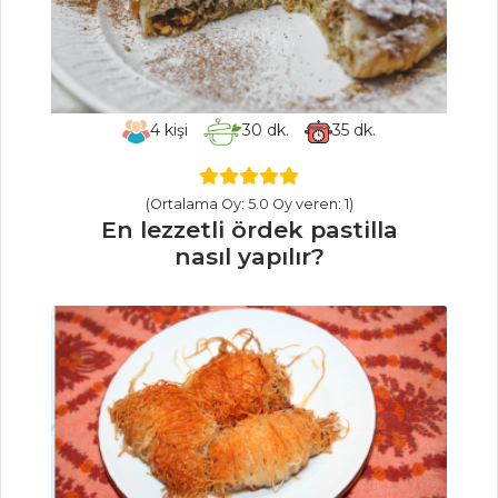
ETLİ VE
NOHUTLU FİRİK
PİLAVI
Pilav ve Makarna
Tüm Tarifleri
4
kişi
30
dk.
35
dk.
HAMUR İŞLERI
(Ortalama Oy: 5.0 Oy veren: 1)
En lezzetli ördek pastilla
nasıl yapılır?
CEVİZLİ VE
SOĞANLI BÖREK
ÇEMEN SOSLU
MANTI
KIYMALI VE
PATATESLİ KURU
BÖREK
Hamur İşleri Tüm