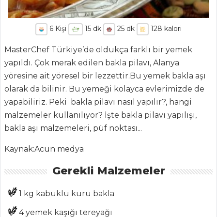
6
Kişi
15
dk
25
dk
128
kalori
MasterChef Türkiye’de oldukça farklı bir yemek
yapıldı. Çok merak edilen bakla pilavı, Alanya
yöresine ait yöresel bir lezzettir.Bu yemek bakla aşı
olarak da bilinir. Bu yemeği kolayca evlerimizde de
yapabiliriz. Peki bakla pilavı nasıl yapılır?, hangi
ANASAYFA
malzemeler kullanılıyor? İşte bakla pilavı yapılışı,
BLOG
bakla aşı malzemeleri, püf noktası...
Medya
Kaynak:Acun medya
Aktüel
Gerekli Malzemeler
Chefs
1 kg kabuklu kuru bakla
Haber
4 yemek kaşığı tereyağı