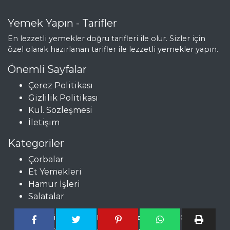
ET YEMEKLERI
Yemek Yapın - Tarifler
En lezzetli yemekler doğru tarifleri ile olur. Sizler için
Üç Biberli Top
özel olarak hazırlanan tarifler ile lezzetli yemekler yapın.
Köfte
Önemli Sayfalar
ÇÖPLEME
(ÇULLAMA)
Çerez Politikası
Gizlilik Politikası
Pork Chop
Kul. Sözleşmesi
Skillet Meal
İletişim
Et Yemekleri Tüm
Kategoriler
Tarifleri
Çorbalar
Et Yemekleri
SEBZE
Hamur İşleri
YEMEKLERI
Salatalar
Zeytinyağlı
Copyright © Pratik, Nefis ve Lezzetli Tarifler 2024 -
Yaprak Sarma
yemekyapin.com tüm hakları saklıdır.