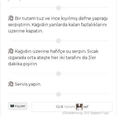
YEMEKLERI
Levrek Marine
Bir tutam tuz ve ince kıyılmış defne yaprağı
Hamsi Kızartma
serpiştirin. Kağıdın yanlarda kalan fazlalıklarını
Patates Dolgulu
üzerine kapatın.
Alabalık
Balık Yemekleri
Kağıdın üzerine hafifçe su serpin. Sıcak
Tüm Tarifleri
ızgarada orta ateşte her iki tarafını da 3’er
dakika pişirin.
İÇECEKLER
Naneli Ayran
Servis yapın.
Sirkencübin
Şerbeti
Kaydet
0
Yorum
sef
Şalgam Sulu
(Ortalama oy:
5.0
Toplam
1
oy)
Ayran