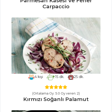
Parmesan Kasesi Ve Fener
SALATALAR
Carpaccio
Patlıcan Taçlı
Bulgur Salatası
CEVİZLİ ROKA
SALATASI
Zahterli Havuç
Salatası
Salatalar Tüm
Tarifleri
4
kişi
15
dk.
25
dk.
MEZELER
(Ortalama Oy: 5.0 Oy veren: 2)
Biber Borani
Kırmızı Soğanlı Palamut
Patatesli Ve Çam
Fıstıklı Meze