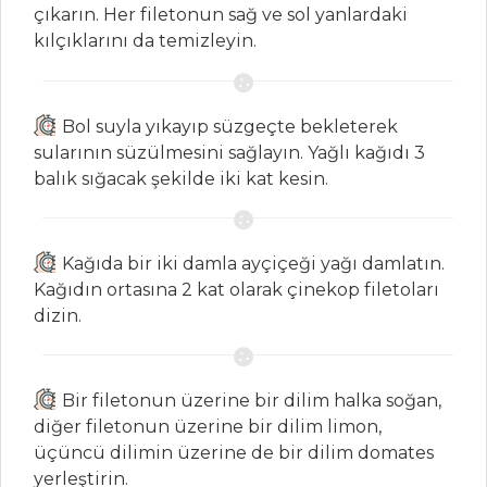
Çorbalar Tüm
çıkarın. Her filetonun sağ ve sol yanlardaki
Tarifleri
kılçıklarını da temizleyin.
HAMUR İŞLERI
Bol suyla yıkayıp süzgeçte bekleterek
sularının süzülmesini sağlayın. Yağlı kağıdı 3
Hurmalı ve
balık sığacak şekilde iki kat kesin.
Fındıklı Kurabiye
AHUDUDULU
SANDVİÇ
Kağıda bir iki damla ayçiçeği yağı damlatın.
KURABİYE
Kağıdın ortasına 2 kat olarak çinekop filetoları
dizin.
PİZZA PESTO
Hamur İşleri Tüm
Tarifleri
Bir filetonun üzerine bir dilim halka soğan,
diğer filetonun üzerine bir dilim limon,
üçüncü dilimin üzerine de bir dilim domates
BALIK
yerleştirin.