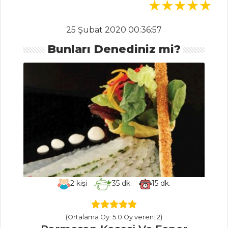
İçecekler Tüm
Tarifleri
25 Şubat 2020 00:36:57
Bunları Denediniz mi?
PASTA VE
TATLILAR
DESENLİ
İSVİÇRE RULOSU
KAHVELİ KOLAY
PASTA
KAKAOLU VE
BİSKÜVİLİ PASTA
2
kişi
35
dk.
15
dk.
Pasta ve Tatlılar
Tüm Tarifleri
(Ortalama Oy: 5.0 Oy veren: 2)