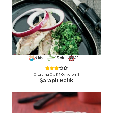
Paşa Mezesi
Mezeler Tüm
Tarifleri
MASTERCHEF
Şefler'den tam
4
kişi
15
dk.
25
dk.
ölçüsünde Dulce
De Leche Donut
tarifi
(Ortalama Oy: 3.7 Oy veren: 3)
Şaraplı Balık
Pratik Lavaş
Tarifi Ve Püf
Noktaları
En kolay çam
kozalağı pekmezi