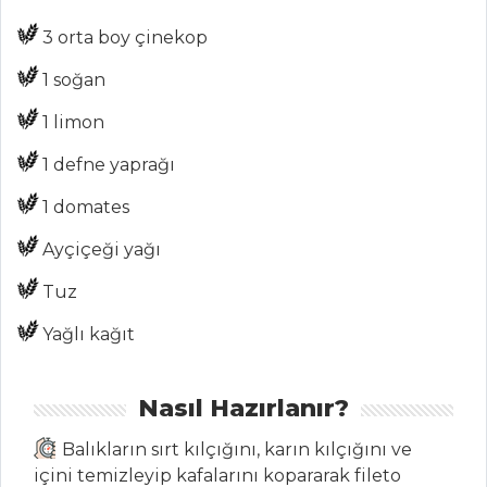
3 orta boy çinekop
ŞEFİN TARİFLERİ
1 soğan
MENÜLER
1 limon
Tüm
1 defne yaprağı
Kategoriler
1 domates
Ayçiçeği yağı
ÇORBALAR
Tuz
Tavuk Köfteli
Çorba
Yağlı kağıt
Pastırmalı Yer
Elması Çorbası
Nasıl Hazırlanır?
Limonlu Sarı
Balıkların sırt kılçığını, karın kılçığını ve
Mercimek Çorbası
içini temizleyip kafalarını kopararak fileto