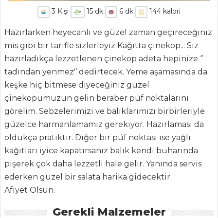
3
Kişi
15
dk
6
dk
144
kalori
Hazırlarken heyecanlı ve güzel zaman geçireceğiniz
mis gibi bir tarifle sizlerleyiz Kağıtta çinekop... Siz
hazırladıkça lezzetlenen çinekop adeta hepinize ‘’
tadından yenmez'’ dedirtecek. Yeme aşamasında da
keşke hiç bitmese diyeceğiniz güzel
çinekopumuzun gelin beraber püf noktalarını
görelim. Sebzelerimizi ve balıklarımızı birbirleriyle
ANASAYFA
güzelce harmanlamamız gerekiyor. Hazırlaması da
oldukça pratiktir. Diğer bir püf noktası ise yağlı
BLOG
kağıtları iyice kapatırsanız balık kendi buharında
Medya
pişerek çok daha lezzetli hale gelir. Yanında servis
ederken güzel bir salata harika gidecektir.
Aktüel
Afiyet Olsun.
Chefs
Gerekli Malzemeler
Haber