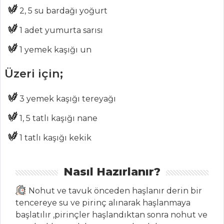
kıvamında
2, 5 su bardağı yoğurt
profiterol tarifi
1 adet yumurta sarısı
Masterchef Tüm
Tarifleri
1 yemek kaşığı un
Üzeri için;
PILAV VE
MAKARNA
3 yemek kaşığı tereyağı
BADEMLİ PİLAV
1, 5 tatlı kaşığı nane
Tavuklu Şark
1 tatlı kaşığı kekik
Pilavı
FIRINDA
Nasıl Hazırlanır?
KIRMIZIBİBERLİ
RİSOTTO
Nohut ve tavuk önceden haşlanır derin bir
tencereye su ve pirinç alınarak haşlanmaya
Pilav ve Makarna
başlatılır ,pirinçler haşlandıktan sonra nohut ve
Tüm Tarifleri