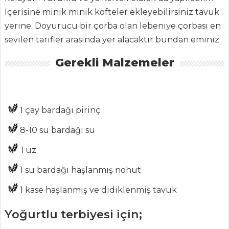
Haber
İçerisine minik minik köfteler ekleyebilirsiniz tavuk
ŞEFİN TARİFLERİ
yerine. Doyurucu bir çorba olan lebeniye çorbası en
sevilen tarifler arasında yer alacaktır bundan eminiz.
MENÜLER
Gerekli Malzemeler
Tüm
Kategoriler
1 çay bardağı pirinç
MASTERCHEF
8-10 su bardağı su
Kuru Meyveli
Tuz
Dolma Tarifi
1 su bardağı haşlanmış nohut
Şeflerden tavuk
dolması tarifi ve
1 kase haşlanmış ve didiklenmiş tavuk
püf noktaları...
Yoğurtlu terbiyesi için;
Çok pratik ve