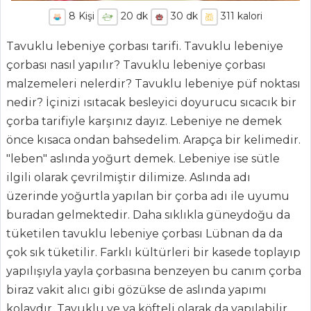
8
Kişi
20
dk
30
dk
311
kalori
Tavuklu lebeniye çorbası tarifi. Tavuklu lebeniye
çorbası nasıl yapılır? Tavuklu lebeniye çorbası
malzemeleri nelerdir? Tavuklu lebeniye püf noktası
nedir? İçinizi ısıtacak besleyici doyurucu sıcacık bir
çorba tarifiyle karşınız dayız. Lebeniye ne demek
önce kısaca ondan bahsedelim. Arapça bir kelimedir.
"leben" aslında yoğurt demek. Lebeniye ise sütle
ANASAYFA
ilgili olarak çevrilmiştir dilimize. Aslında adı
üzerinde yoğurtla yapılan bir çorba adı ile uyumu
BLOG
buradan gelmektedir. Daha sıklıkla güneydoğu da
Medya
tüketilen tavuklu lebeniye çorbası Lübnan da da
çok sık tüketilir. Farklı kültürleri bir kasede toplayıp
Aktüel
yapılışıyla yayla çorbasına benzeyen bu canım çorba
Chefs
biraz vakit alıcı gibi gözükse de aslında yapımı
kolaydır. Tavuklu ve ya köfteli olarak da yapılabilir.