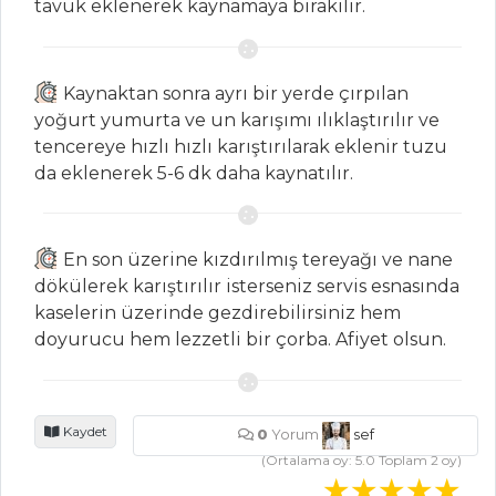
tavuk eklenerek kaynamaya bırakılır.
SALATALAR
Kaynaktan sonra ayrı bir yerde çırpılan
Ilık Peynirli ve
yoğurt yumurta ve un karışımı ılıklaştırılır ve
Bal Soslu Salata
tencereye hızlı hızlı karıştırılarak eklenir tuzu
da eklenerek 5-6 dk daha kaynatılır.
Bulgur Köfteli
Salata
KÖRİLİ VE
En son üzerine kızdırılmış tereyağı ve nane
ELMALI KARİDES
dökülerek karıştırılır isterseniz servis esnasında
SALATASI
kaselerin üzerinde gezdirebilirsiniz hem
Salatalar Tüm
doyurucu hem lezzetli bir çorba. Afiyet olsun.
Tarifleri
Kaydet
0
Yorum
sef
ET YEMEKLERI
(Ortalama oy:
5.0
Toplam
2
oy)