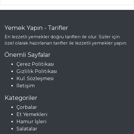
Tarifleri
BALIK
Yemek Yapın - Tarifler
YEMEKLERI
En lezzetli yemekler doğru tarifleri ile olur. Sizler için
özel olarak hazırlanan tarifler ile lezzetli yemekler yapın.
Tayland Usulü
Karidesli Avokado
Önemli Sayfalar
Domatesli Ve
Çerez Politikası
Karidesli Balık
Gizlilik Politikası
Kavurma
Kul. Sözleşmesi
İletişim
Soya Soslu
Somon
Kategoriler
Balık Yemekleri
Çorbalar
Tüm Tarifleri
Et Yemekleri
Hamur İşleri
Salatalar