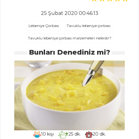
PAZILI TEKİR
BALIĞI
25 Şubat 2020 00:46:13
ARMUTLU DANA
TRANÇ
Lebeniye Çorbası
Tavuklu lebeniye çorbası
FIRINDA ANTEP
Tavuklu lebeniye çorbası malzemeleri nelerdir?
FISTIKLI AÇIK
DENİZ SOMONU
Bunları Denediniz mi?
Et Yemekleri Tüm
Tarifleri
PASTA VE
TATLILAR
KREM PEYNİRLİ
VE KAYISILI KEK
ÇİLEKLİ ÜÇGEN
10
kişi
25
dk.
20
dk.
PASTA