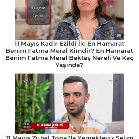
DAMLA SAKIZLI
CHEESECAKE
Karamelli Kek
Pasta ve Tatlılar
11 Mayıs Kadir Ezildi İle En Hamarat
Tüm Tarifleri
Benim Fatma Meral Kimdir? En Hamarat
Benim Fatma Meral Bektaş Nereli Ve Kaç
Yaşında?
SALATALAR
KESTANELİ
SICAK FASULYE
SALATASI
ZEYTİN PİYAZI
Narenciyeli
Bonfile Salata
Salatalar Tüm
11 Mayıs Zuhal Topal'la Yemekteyiz Selim