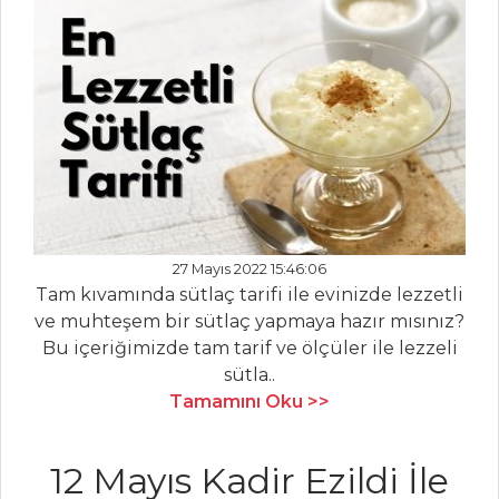
Tandır
KUZU ETLİ VE
BAKLALI PİLAV
Pilav ve Makarna
Tüm Tarifleri
MASTERCHEF
27 Mayıs 2022 15:46:06
Lezzetli Ciğer Şiş
Tam kıvamında sütlaç tarifi ile evinizde lezzetli
Nasıl Yapılır? Püf
ve muhteşem bir sütlaç yapmaya hazır mısınız?
Noktaları Nelerdir?
Bu içeriğimizde tam tarif ve ölçüler ile lezzeli
En pratik yaprak
sütla..
sarma tarifi ve püf
Tamamını Oku >>
noktaları...
Tam kıvamında
12 Mayıs Kadir Ezildi İle
süt reçeli nasıl