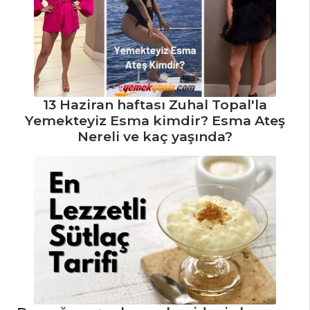
Kovboy
Kurabiyesi Karışımı
Hamur İşleri Tüm
Tarifleri
13 Haziran haftası Zuhal Topal'la
Yemekteyiz Esma kimdir? Esma Ateş
İÇECEKLER
Nereli ve kaç yaşında?
Kızılcık Şerbeti
Naneli Limon
Şerbeti
Reyhan Şerbeti
İçecekler Tüm
Tarifleri