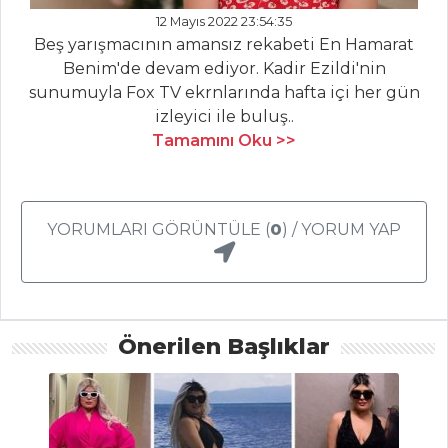
BALIK
12 Mayıs 2022 23:54:35
YEMEKLERI
Beş yarışmacının amansız rekabeti En Hamarat
Benim'de devam ediyor. Kadir Ezildi'nin
Somonlu
sunumuyla Fox TV ekrnlarında hafta içi her gün
Lokmalar
izleyici ile buluş..
Tamamını Oku >>
Sotelenmiş
Enginarlı Levrek
Hamsi Salamura
YORUMLARI GÖRÜNTÜLE (
0
) / YORUM YAP
Balık Yemekleri
Tüm Tarifleri
HAMUR İŞLERI
Önerilen Başlıklar
SOSİSLİ
ÇÖREKLER
ŞEKERLİ BÖREK