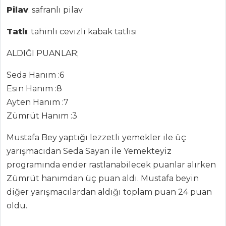
Pilav
: safranlı pilav
Tatlı
: tahinli cevizli kabak tatlısı
ANASAYFA
ALDIĞI PUANLAR;
BLOG
Seda Hanım :6
Medya
Esin Hanım :8
Aktüel
Ayten Hanım :7
Zümrüt Hanım :3
Chefs
Mustafa Bey yaptığı lezzetli yemekler ile üç
Haber
yarışmacıdan Seda Sayan ile Yemekteyiz
ŞEFİN TARİFLERİ
programında ender rastlanabilecek puanlar alırken
Zümrüt hanımdan üç puan aldı. Mustafa beyin
diğer yarışmacılardan aldığı toplam puan 24 puan
MENÜLER
oldu.
Tüm