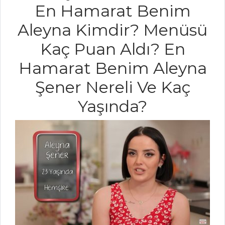
En Hamarat Benim
yapılır?
Aleyna Kimdir? Menüsü
Masterchef Tüm
Tarifleri
Kaç Puan Aldı? En
Hamarat Benim Aleyna
SEBZE
Şener Nereli Ve Kaç
YEMEKLERI
Yaşında?
Bezelyeli Pay
Mini Kabaklı
Mutaniye
Zeytinyağlı
Kabak
Sebze Yemekleri
Tüm Tarifleri