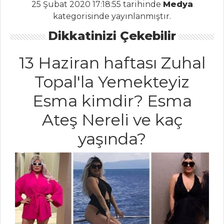
25 Şubat 2020 17:18:55 tarihinde
Medya
Kategoriler
kategorisinde yayınlanmıştır.
Dikkatinizi Çekebilir
ET YEMEKLERI
Şehzade Kebabı
13 Haziran haftası Zuhal
SARIMSAKLI VE
Topal'la Yemekteyiz
ACILI GURME
Esma kimdir? Esma
KARİDES KAVURMA
ISPANAKLI
Ateş Nereli ve kaç
PATATES PÜRESİ
yaşında?
YATAĞINDA KUZU
PİRZOLA
Et Yemekleri Tüm
Tarifleri
ÇORBALAR