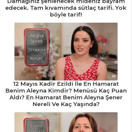
Damağınız şenlenecek mideniz bayram
MEZELER
edecek. Tam kıvamında sütlaç tarifi. Yok
böyle tarif!
Girit Ezmesi
Deniz
Ürünleriyle Pazı
Sarma
Süslü Mercimek
Köftesi
Mezeler Tüm
Tarifleri
12 Mayıs Kadir Ezildi İle En Hamarat
Benim Aleyna Kimdir? Menüsü Kaç Puan
Aldı? En Hamarat Benim Aleyna Şener
PASTA VE
Nereli Ve Kaç Yaşında?
TATLILAR
LİMON KREMALI
VİŞNELİ VOLOVAN