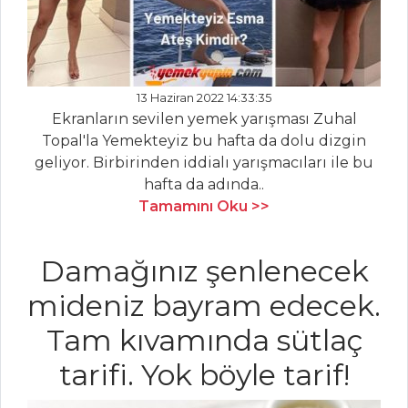
Yayla Çorbası
Şehriyeli Tavuk
Çorbası
13 Haziran 2022 14:33:35
Sebzeli Kuskuslu
Ekranların sevilen yemek yarışması Zuhal
Kuru Bakla Çorbası
Topal'la Yemekteyiz bu hafta da dolu dizgin
geliyor. Birbirinden iddialı yarışmacıları ile bu
Çorbalar Tüm
hafta da adında..
Tarifleri
Tamamını Oku >>
Damağınız şenlenecek
PILAV VE
MAKARNA
mideniz bayram edecek.
Ispanaklı ve
Tam kıvamında sütlaç
Çerkez Peynirli
tarifi. Yok böyle tarif!
Lazanya
İçi Pilavlı Kuzu