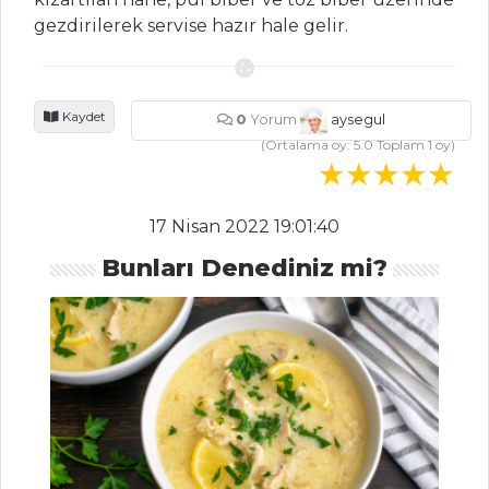
Zeytinli Parmak
gezdirilerek servise hazır hale gelir.
Kurabiye
ISPANAKLI
KIRMIZI TART
Kaydet
0
Yorum
aysegul
(Ortalama oy:
5.0
Toplam
1
oy)
Hamur İşleri Tüm
Tarifleri
17 Nisan 2022 19:01:40
BALIK
Bunları Denediniz mi?
YEMEKLERI
Acı Soslu Balık
Kağıtta Narlı
Palamut
Tuzlu
Karabiberli Kalamar