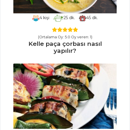
Balık Yemekleri
Tüm Tarifleri
4
kişi
25
dk.
45
dk.
SEBZE
YEMEKLERI
(Ortalama Oy: 5.0 Oy veren: 1)
Kelle paça çorbası nasıl
yapılır?
Mini Kumpirler
Grit Usulü Bakla
Patatesli Kabak
Mücver
Sebze Yemekleri
Tüm Tarifleri
MASTERCHEF
Ustasından çok