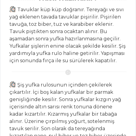
Tavuklar küp küp doğranır. Tereyağı ve sıvı
yağ eklenen tavada tavuklar pişirilir. Pişirilen
PASTA VE
tavuğa, toz biber, tuz ve karabiber eklenir.
TATLILAR
Tavuk piştikten sonra ocaktan alınır. Bu
aşamadan sonra yufka hazırlanmasına geçilir.
ÇİKOLATA SOSLU
Yufkalar şişlerin enine olacak şekilde kesilir. Şiş
KARPUZ EZME
yardımıyla yufka rulo haline getirilir. Yapışması
ELMALI PASTA
için sonunda fırça ile su sürülerek kapatılır.
Kemalpaşa
Tatlısı
Şiş yufka rulosunun içinden çekilerek
Pasta ve Tatlılar
çıkartılır. İçi boş kalan yufkalar bir parmak
Tüm Tarifleri
genişliğinde kesilir. Sonra yufkalar kızgın yağ
içerisinde altın sarısı renk tonuna dönene
kadar kızartılır. Kızarmış yufkalar bir tabağa
HAMUR İŞLERI
alınır. Üzerine çırpılmış yoğurt, sotelenmiş
tavuk serilir. Son olarak da tereyağında
XOXO KURABİYE
kızartılan nane, pul biber ve toz biber üzerinde