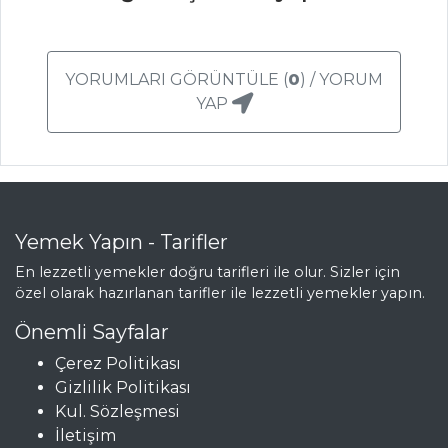
ÇORBALAR
Sedik Aşı
YORUMLARI GÖRÜNTÜLE (
0
) / YORUM
Mısırlı Kuru
YAP
Fasulye Çorbası
Toros Çorbası
Çorbalar Tüm
Tarifleri
Yemek Yapın - Tarifler
En lezzetli yemekler doğru tarifleri ile olur. Sizler için
MEZELER
özel olarak hazırlanan tarifler ile lezzetli yemekler yapın.
Önemli Sayfalar
SOSLU MAVİ
Çerez Politikası
YENGEÇ
Gizlilik Politikası
Paşa Mezesi
Kul. Sözleşmesi
Biber Borani
İletişim