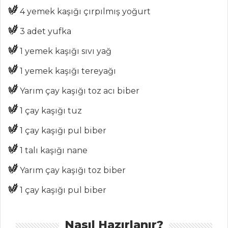
4 yemek kaşığı çırpılmış yoğurt
3 adet yufka
MENÜLER
1 yemek kaşığı sıvı yağ
Tüm
Kategoriler
1 yemek kaşığı tereyağı
Yarım çay kaşığı toz acı biber
ET YEMEKLERI
1 çay kaşığı tuz
PEYNİR ÇEŞNİLİ
1 çay kaşığı pul biber
KALAMAR IZGARA
1 talı kaşığı nane
MÜRDÜM ERİKLİ
KUZU İNCİK
Yarım çay kaşığı toz biber
Karışık Sakatat
1 çay kaşığı pul biber
Sote
Et Yemekleri Tüm
Nasıl Hazırlanır?
Tarifleri