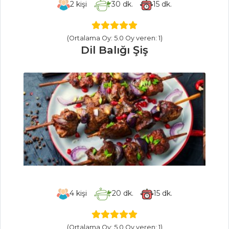
2
kişi
30
dk.
15
dk.
pratik tarhana
çorbası tarifi...
(Ortalama Oy: 5.0 Oy veren: 1)
Tire köftesi nasıl
Dil Balığı Şiş
yapılır?
evde nohut
dürüm nasıl
yapılır?
Masterchef Tüm
Tarifleri
İÇECEKLER
Elma Şerbeti
4
kişi
20
dk.
15
dk.
Kızılcık Şerbeti
Zerdeçallı Ayran
(Ortalama Oy: 5.0 Oy veren: 1)