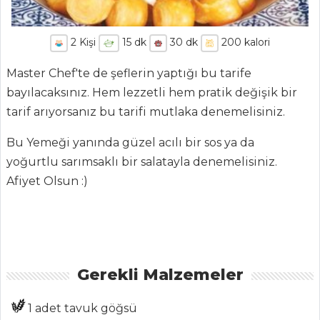
2
Kişi
15
dk
30
dk
200
kalori
Master Chef'te de şeflerin yaptığı bu tarife
bayılacaksınız. Hem lezzetli hem pratik değişik bir
tarif arıyorsanız bu tarifi mutlaka denemelisiniz.
Bu Yemeği yanında güzel acılı bir sos ya da
ANASAYFA
yoğurtlu sarımsaklı bir salatayla denemelisiniz.
BLOG
Afiyet Olsun :)
Medya
Aktüel
Chefs
Gerekli Malzemeler
Haber
1 adet tavuk göğsü
ŞEFİN TARİFLERİ