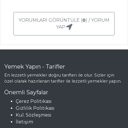
BOYOZ
CEVİZLİ VE
SOĞANLI BÖREK
YORUMLARI GÖRÜNTÜLE (
0
) / YORUM
YAP
Hamur İşleri Tüm
Tarifleri
MASTERCHEF
Yemek Yapın - Tarifler
Ev hanımından
En lezzetli yemekler doğru tarifleri ile olur. Sizler için
peynirli
özel olarak hazırlanan tarifler ile lezzetli yemekler yapın.
maydanozlu kol
böreği tarifi...
Önemli Sayfalar
Ördek Sirit
Çerez Politikası
Gizlilik Politikası
Şefler'den enfes
Kul. Sözleşmesi
karidesli jambalaya
İletişim
tarifi