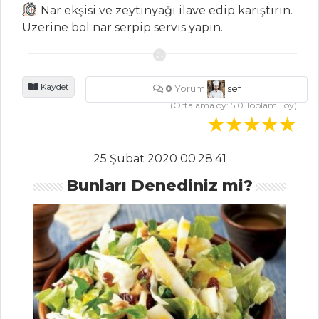
Nar ekşisi ve zeytinyağı ilave edip karıştırın.
MAKARNA
Üzerine bol nar serpip servis yapın.
MERCİMEKLİ
BULGUR PİLAVI
İÇ BAKLALI
Kaydet
0
Yorum
sef
BULGUR PİLAVI
(Ortalama oy:
5.0
Toplam
1
oy)
Domatesli Yaz
Makarnası
25 Şubat 2020 00:28:41
Pilav ve Makarna
Bunları Denediniz mi?
Tüm Tarifleri
İÇECEKLER
Şalgam Sulu
Ayran
Zerdeçallı Ayran