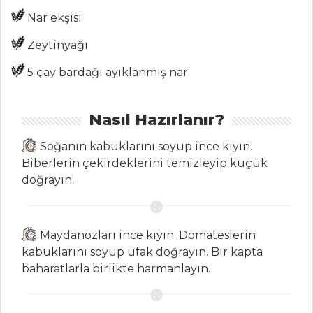
Nar ekşisi
Tüm
Zeytinyağı
Kategoriler
5 çay bardağı ayıklanmış nar
ÇORBALAR
Nasıl Hazırlanır?
Pastırmalı Yer
Elması Çorbası
Soğanın kabuklarını soyup ince kıyın.
Terbiyeli Patates
Biberlerin çekirdeklerini temizleyip küçük
Çorbası
doğrayın.
Maş Fasulyeli Yer
Elması Çorbası
Maydanozları ince kıyın. Domateslerin
Çorbalar Tüm
kabuklarını soyup ufak doğrayın. Bir kapta
Tarifleri
baharatlarla birlikte harmanlayın.
PILAV VE