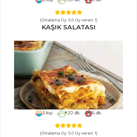
Tüm Tarifleri
(Ortalama Oy: 5.0 Oy veren: 1)
KAŞIK SALATASI
PASTA VE
TATLILAR
YABAN MERSİNLİ
VE FRAMBUAZLI
MUS PASTA
Enginarlı Kek
Sakızlı Muhallebi
Kup
Pasta ve Tatlılar
Tüm Tarifleri
5
kişi
20
dk.
5
dk.
BALIK
(Ortalama Oy: 5.0 Oy veren: 1)
YEMEKLERI