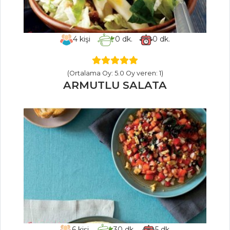
Sirkencübin
Şerbeti
4
kişi
0
dk.
0
dk.
İçecekler Tüm
Tarifleri
(Ortalama Oy: 5.0 Oy veren: 1)
ARMUTLU SALATA
SEBZE
YEMEKLERI
Kimyon
Tohumlu Patates
Kızartması
Marul Dolması
Zeytinyağlı
Susuz Kabak
Sebze Yemekleri
6
kişi
30
dk.
5
dk.