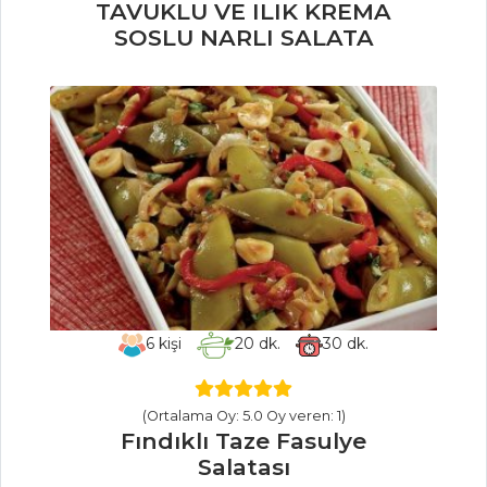
TAVUKLU VE ILIK KREMA
SOSLU NARLI SALATA
Asma Yaprağında
Sardalya
Çavdar Ekmeği
Kasesinde Deniz
Mahsülleri
Limon Soslu
Mezgit Balığı
Balık Yemekleri
Tüm Tarifleri
6
kişi
20
dk.
30
dk.
HAMUR İŞLERI
(Ortalama Oy: 5.0 Oy veren: 1)
ETLİ VE TAZE
Fındıklı Taze Fasulye
KEKİKLİ TART
Salatası