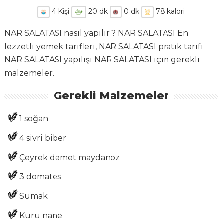
4
Kişi
20
dk
0
dk
78
kalori
NAR SALATASI nasıl yapılır ? NAR SALATASI En
lezzetli yemek tarifleri, NAR SALATASI pratik tarifi
NAR SALATASI yapılışı NAR SALATASI için gerekli
ANASAYFA
malzemeler.
BLOG
Gerekli Malzemeler
Medya
1 soğan
Aktüel
4 sivri biber
Chefs
Çeyrek demet maydanoz
Haber
3 domates
ŞEFİN TARİFLERİ
Sumak
Kuru nane
MENÜLER