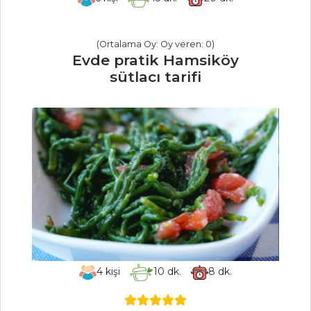
Tarifleri
(Ortalama Oy: Oy veren: 0)
ÇORBALAR
Evde pratik Hamsiköy
sütlacı tarifi
Kırmızı
Mercimekli Pırasa
Çorbası
Sarı Mercimekli
Ispanak Çorbası
Yüksük Çorbası
Çorbalar Tüm
Tarifleri
4
kişi
10
dk.
8
dk.
HAMUR İŞLERI
KROKANLI TART