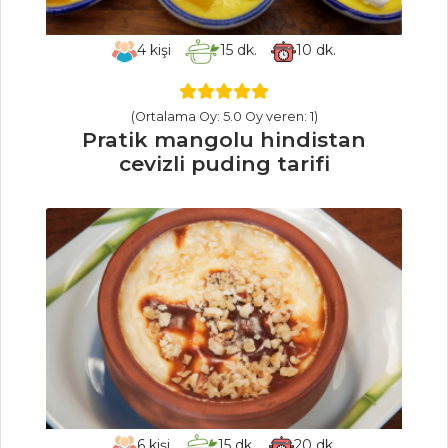
KUZU ETLİ
4
kişi
15
dk.
10
dk.
ENGİNAR
Susamlı Balık
Köftesi
(Ortalama Oy: 5.0 Oy veren: 1)
Pratik mangolu hindistan
Et Yemekleri Tüm
cevizli puding tarifi
Tarifleri
MEZELER
Mısırlı Barbunya
Piyazı
ÇİĞ KARİDES
Havuç Tarator
Mezeler Tüm
6
kişi
15
dk.
20
dk.