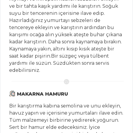
Tarifleri
ve bir tahta kaşık yardımı ile karıştırın. Soğuk
suyu bir tencerenin içerisine ilave edip.
Hazırladığınız yumurtayı sebzeleri de
SEBZE
tencereye ekleyin ve karıştırın ardından bu
YEMEKLERI
karışımı ocağa alın yüksek ateşte buhar çıkana
kadar karıştırın. Daha sonra kaynamaya bırakın.
Patlıcan Balığı
Kaynamaya yakın, altını kısıp kısık ateşte bir
Zeytinyağlı
saat kadar pişirin.Bir süzgeç veya tülbent
Sebze Tava
yardımı ile süzün. Süzdükten sonra servis
edebilirsiniz.
Patates Mücveri
Sebze Yemekleri
Tüm Tarifleri
MAKARNA HAMURU
Bir karıştırma kabına semolina ve unu ekleyin,
SALATALAR
havuz yapın ve içerisine yumurtaları ilave edin.
Tüm malzemeyi birbirine yedirerek yoğurun.
KİNOALI YAZ
Sert bir hamur elde edeceksiniz. İyice