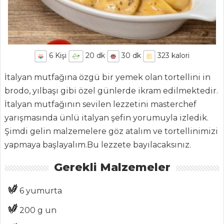
6
Kişi
20
dk
30
dk
323
kalori
İtalyan mutfağına özgü bir yemek olan tortellini in
brodo, yılbaşı gibi özel günlerde ikram edilmektedir.
İtalyan mutfağının sevilen lezzetini masterchef
yarışmasında ünlü italyan şefin yorumuyla izledik.
Şimdi gelin malzemelere göz atalım ve tortellinimizi
yapmaya başlayalım.Bu lezzete bayılacaksınız.
Gerekli Malzemeler
6 yumurta
ANASAYFA
200 g un