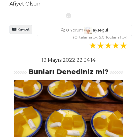
İçecekler Tüm
Afiyet Olsun
Tarifleri
Kaydet
0
Yorum
aysegul
PASTA VE
TATLILAR
(Ortalama oy:
5.0
Toplam
1
oy)
YER FISTIKLI KEK
19 Mayıs 2022 22:34:14
Kakaolu Kekler
Bunları Denediniz mi?
Limonlu Paluze
Pasta ve Tatlılar
Tüm Tarifleri
ET YEMEKLERI
Çökertme
Kebabı