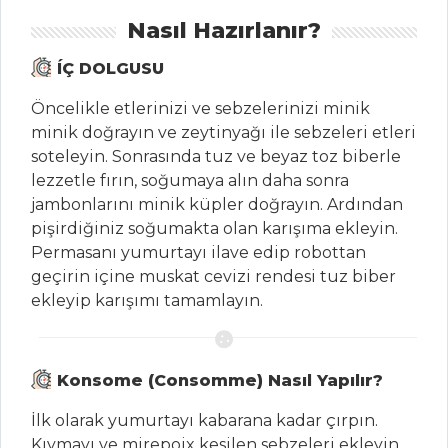
Balık Yemekleri
Nasıl Hazırlanır?
Tüm Tarifleri
ÍÇ DOLGUSU
Öncelikle etlerinizi ve sebzelerinizi minik
MASTERCHEF
minik doğrayın ve zeytinyağı ile sebzeleri etleri
soteleyin. Sonrasında tuz ve beyaz toz biberle
En lezzetli,orjinal
lezzetle fırın, soğumaya alın daha sonra
balık mançuru
jambonlarını minik küpler doğrayın. Ardından
nasıl yapılır?
pişirdiğiniz soğumakta olan karışıma ekleyin.
Nefis Limon
Permasanı yumurtayı ilave edip robottan
meringue ve
geçirin içine muskat cevizi rendesi tuz biber
çikolata kapsül
ekleyip karışımı tamamlayın.
nasıl yapılır?
En lezzetli
bibimbap nasıl
Konsome (Consomme) Nasıl Yapılır?
yapılır?
İlk olarak yumurtayı kabarana kadar çırpın.
Masterchef Tüm
Kıymayı ve mirepoix kesilen sebzeleri ekleyin