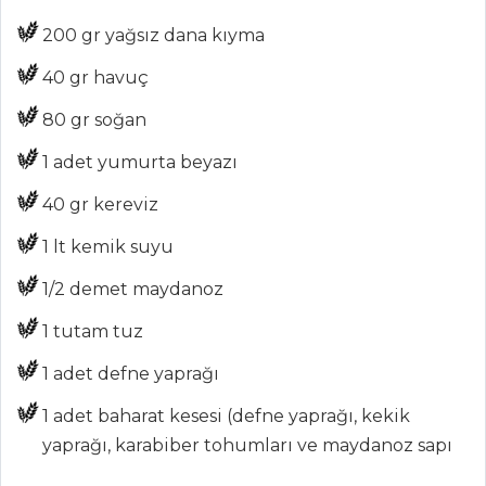
DÖVME PİLAV
200 gr yağsız dana kıyma
Şehriyeli Kuzu
40 gr havuç
Güveç
Kremalı ve Mısırlı
80 gr soğan
Pilav
1 adet yumurta beyazı
Pilav ve Makarna
40 gr kereviz
Tüm Tarifleri
1 lt kemik suyu
1/2 demet maydanoz
BALIK
YEMEKLERI
1 tutam tuz
Sotelenmiş
1 adet defne yaprağı
Enginarlı Levrek
1 adet baharat kesesi (defne yaprağı, kekik
Yer Elmalı Levrek
yaprağı, karabiber tohumları ve maydanoz sapı
Ahtapot