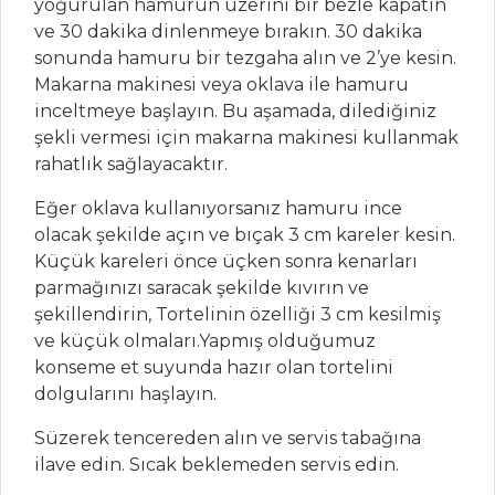
SALATASI
yoğurulan hamurun üzerini bir bezle kapatın
ve 30 dakika dinlenmeye bırakın. 30 dakika
Hellim Peynirli
sonunda hamuru bir tezgaha alın ve 2’ye kesin.
Ve Şeftalili Salata
Makarna makinesi veya oklava ile hamuru
Pirinçli Sebze
inceltmeye başlayın. Bu aşamada, dilediğiniz
Salatası
şekli vermesi için makarna makinesi kullanmak
rahatlık sağlayacaktır.
Salatalar Tüm
Tarifleri
Eğer oklava kullanıyorsanız hamuru ince
olacak şekilde açın ve bıçak 3 cm kareler kesin.
Küçük kareleri önce üçken sonra kenarları
İÇECEKLER
parmağınızı saracak şekilde kıvırın ve
şekillendirin, Tortelinin özelliği 3 cm kesilmiş
Elma Şerbeti
ve küçük olmaları.Yapmış olduğumuz
Böğürtlen
konseme et suyunda hazır olan tortelini
Şerbeti
dolgularını haşlayın.
Demirhindi
Süzerek tencereden alın ve servis tabağına
Şerbeti
ilave edin. Sıcak beklemeden servis edin.