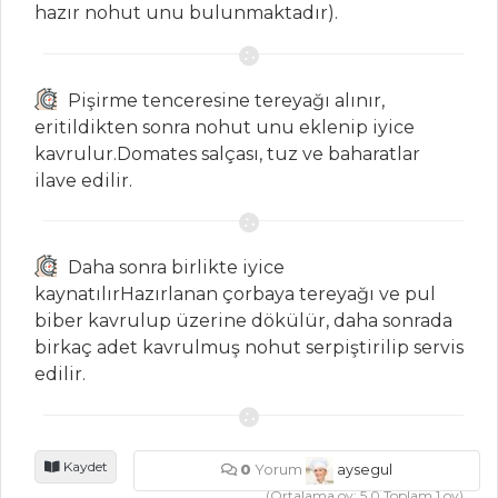
Tarifleri
hazır nohut unu bulunmaktadır).
SEBZE
Pişirme tenceresine tereyağı alınır,
YEMEKLERI
eritildikten sonra nohut unu eklenip iyice
kavrulur.Domates salçası, tuz ve baharatlar
Lahana Kapama
ilave edilir.
Baklalı Ve Renkli
Biberli Enginar
Herse
Daha sonra birlikte iyice
kaynatılırHazırlanan çorbaya tereyağı ve pul
Sebze Yemekleri
biber kavrulup üzerine dökülür, daha sonrada
Tüm Tarifleri
birkaç adet kavrulmuş nohut serpiştirilip servis
edilir.
PILAV VE
MAKARNA
Kaydet
0
Yorum
aysegul
İNCİKLİ PİLAV
(Ortalama oy:
5.0
Toplam
1
oy)