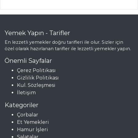
İçecekler Tüm
Tarifleri
Yemek Yapın - Tarifler
ET YEMEKLERI
En lezzetli yemekler doğru tarifleri ile olur. Sizler için
özel olarak hazırlanan tarifler ile lezzetli yemekler yapın.
BİBERLİ VE
DOMATESLİ
Önemli Sayfalar
ÇİNEKOP
Çerez Politikası
SEBZELİ KUZU
Gizlilik Politikası
GÜVEÇ
Kul. Sözleşmesi
İletişim
Patlıcanlı Sarma
Köfte
Kategoriler
Et Yemekleri Tüm
Çorbalar
Tarifleri
Et Yemekleri
Hamur İşleri
Salatalar