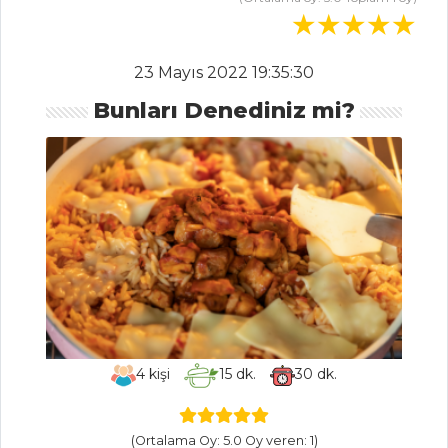
Spaghetti Alle
Vongole
23 Mayıs 2022 19:35:30
Kabaklı Çıtır
Ravioli
Bunları Denediniz mi?
Pilav ve Makarna
Tüm Tarifleri
MEZELER
Peynirli
Sahanaki
Köpoğlu
Girit Ezmesi
4
kişi
15
dk.
30
dk.
Mezeler Tüm
Tarifleri
(Ortalama Oy: 5.0 Oy veren: 1)