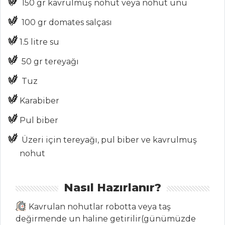
150 gr kavrulmuş nohut veya nohut unu
MENÜLER
100 gr domates salçası
Tüm
1.5 litre su
Kategoriler
50 gr tereyağı
Tuz
ÇORBALAR
Karabiber
Domatesli
Pul biber
Şehriye Çorbası
Üzeri için tereyağı, pul biber ve kavrulmuş
Kıymalı,Fesleğenli
nohut
Tarhana Çorbası
Yalancı İşkembe
Nasıl Hazırlanır?
Çorbası
Kavrulan nohutlar robotta veya taş
Çorbalar Tüm
değirmende un haline getirilir(günümüzde