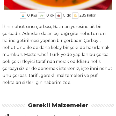
0
Kişi
0
dk
0
dk
285
kalori
İhni nohut unu çorbası, Batman yöresine ait bir
çorbadır. Adından da anlaşıldığı gibi nohutun un
haline getirilmesi yapılan bir çorbadır. Çorbayı,
nohut unu ile de daha kolay bir şekilde hazırlamak
ANASAYFA
mümkün. MasterChef Türkiye'de yapılan bu çorba
BLOG
pek çok izleyici tarafında merak edildi.Bu nefis
çorbayı sizler de denemek isterseniz, işte ihni nohut
Medya
unu çorbası tarifi,
gerekli malzemeleri ve püf
Aktüel
noktaları sizler için haberimizde.
Chefs
Haber
Gerekli Malzemeler
ŞEFİN TARİFLERİ