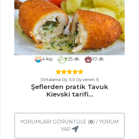
ölçüsünde Dulce
De Leche Donut
tarifi
Şeflerden tavuk
dolması tarifi ve
püf noktaları...
Masterchef Tüm
4
kişi
25
dk.
10
dk.
Tarifleri
(Ortalama Oy: 5.0 Oy veren: 1)
İÇECEKLER
Şeflerden pratik Tavuk
Kievski tarifi...
Elma Şerbeti
Naneli Limon
Şerbeti
YORUMLARI GÖRÜNTÜLE (
0
) / YORUM
Böğürtlen
YAP
Şerbeti