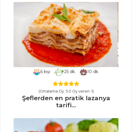
TATLILAR
KAYMAKLI
PUDİNG
CHEESECAKE
BROWNİE
GÜZ TATLISI
Pasta ve Tatlılar
Tüm Tarifleri
6
kişi
25
dk.
10
dk.
MASTERCHEF
(Ortalama Oy: 5.0 Oy veren: 1)
Şeflerden en pratik lazanya
En pratik evde
tarifi...
çikolata nasıl
yapılır?
Şefler'den tam