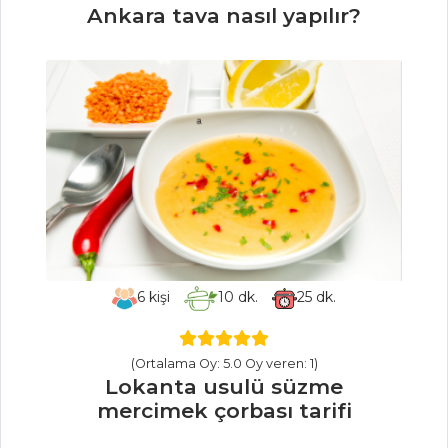
Ankara tava nasıl yapılır?
BALIK
YEMEKLERI
Ekşi Soslu
Palamut
Kuşkonmaz
Üzerine Graten
Halibut Balığı
Sotelenmiş
Enginarlı Levrek
6
kişi
10
dk.
25
dk.
Balık Yemekleri
Tüm Tarifleri
(Ortalama Oy: 5.0 Oy veren: 1)
Lokanta usulü süzme
mercimek çorbası tarifi
PASTA VE