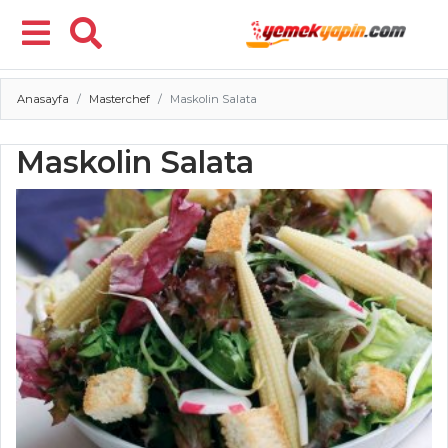
Anasayfa
Masterchef
Maskolin Salata
Menü
Maskolin Salata