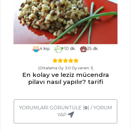
BÖREK
Hamur İşleri Tüm
Tarifleri
ET YEMEKLERI
4
kişi
10
dk.
25
dk.
Fındıklı ve Soslu
Köfte
(Ortalama Oy: 5.0 Oy veren: 1)
Fesleğen Ve
En kolay ve leziz mücendra
Sarımsak Soslu
pilavı nasıl yapılır? tarifi
Köfte
Greyfurt Soslu
Deniz Tarağı
YORUMLARI GÖRÜNTÜLE (
0
) / YORUM
YAP
Et Yemekleri Tüm
Tarifleri