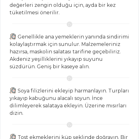
Tarifleri
değerleri zengin olduğu için, ayda bir kez
tüketilmesi önerilir.
PILAV VE
MAKARNA
Genellikle ana yemeklerin yanında sindirimi
Tavuk Etli Ve
kolaylaştırmak için sunulur. Malzemeleriniz
Mantarlı Pilav
hazırsa, maskolin salatası tarifine geçebiliriz.
Akdeniz yeşilliklerini yıkayıp suyunu
FAS PİLAVI
süzdürün. Geniş bir kaseye alın.
Bezelyeli ve
Peynirli Pilav
Soya filizlerini ekleyip harmanlayın. Turpları
Pilav ve Makarna
yıkayıp kabuğunu alacalı soyun. İnce
Tüm Tarifleri
dilimleyerek salataya ekleyin. Üzerine mısırları
dizin.
SEBZE
YEMEKLERI
Tost ekmeklerini küp şeklinde doğrayın. Bir