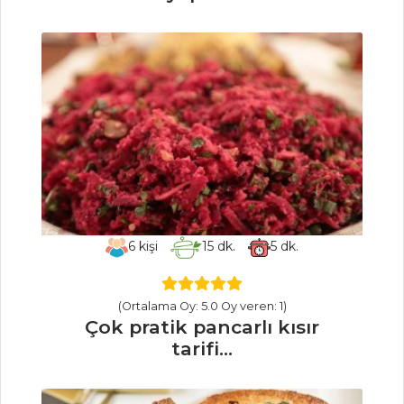
Şefler'den tam
ölçüsünde Dulce
De Leche Donut
tarifi
Pratik Lavaş
Tarifi Ve Püf
Noktaları
Yumurtalı
ekmek nasıl
yapılır?
6
kişi
15
dk.
5
dk.
Masterchef Tüm
Tarifleri
(Ortalama Oy: 5.0 Oy veren: 1)
Çok pratik pancarlı kısır
BALIK
tarifi...
YEMEKLERI
Pancar ve