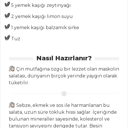
Cream
5 yemek kaşığı zeytinyağı
KESTANE
2 yemek kaşığı limon suyu
DOLGULU KREM
KEK
1 yemek kaşığı balzamik sirke
Pasta ve Tatlılar
Tuz
Tüm Tarifleri
Nasıl Hazırlanır?
İÇECEKLER
Çin mutfağına özgü bir lezzet olan maskolin
salatası, dünyanın birçok yerinde yaygın olarak
Naneli Ayran
tüketilir.
Sirkencübin
Şerbeti
Naneli Limon
Sebze, ekmek ve sos ile harmanlanan bu
Şerbeti
salata, uzun süre tokluk hissi sağlar. İçeriğinde
bulunan mineraller sayesinde, kolesterol ve
İçecekler Tüm
tansiyon seviyesini dengede tutar. Besin