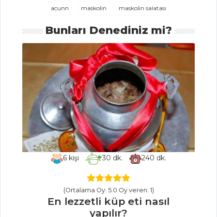
acunn
maskolin
maskolin salatası
Çorbalar Tüm
Bunları Denediniz mi?
Tarifleri
MEZELER
Balkabağı Püresi
KARİDESLİ
BAMYA
Çiğ Köfte
Mezeler Tüm
6
kişi
30
dk.
240
dk.
Tarifleri
(Ortalama Oy: 5.0 Oy veren: 1)
MASTERCHEF
En lezzetli küp eti nasıl
yapılır?