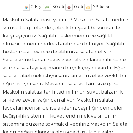
2
Kişi
30
dk
0
dk
78
kalori
Maskolin Salata nasıl yapılır ? Maskolin Salata nedir ?
sorusu bugünler de çok sık bir şekilde sorusu ile
karşılaşıyoruz. Sağlıklı beslenmenin ve sağlıklı
olmanın önemi herkes tarafından biliniyor. Sağlıklı
beslenmek deyince de aklımıza salata geliyor.
Salatalar ne kadar zevksiz ve tatsız olarak bilinse de
aslında salatayı yapmanın birçok çeşidi vardır. Eğer
salata tüketmek istiyorsanız ama güzel ve zevkli bir
öğün istiyorsanız Maskolin salatası tam size göre.
Maskolin salatası tarifi tadını limon suyu, balzamik
ANASAYFA
sirke ve zeytinyağından alıyor. Maskolin salata
BLOG
faydaları içerisinde ise akdeniz yaşilliğinden gelen
bağışıklık sistemini kuvetlendirmek ve sindirim
Medya
sistemini düzene sokmak diyebiliriz.Maskolin Salata
Aktüel
kalori değeri olarakta oldukça düşük bir kalori