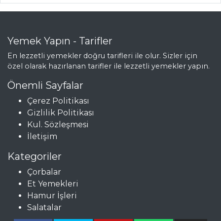
SALATALAR
Yemek Yapın - Tarifler
Kardesli Salata
En lezzetli yemekler doğru tarifleri ile olur. Sizler için
Tahin Soslu Ve
özel olarak hazırlanan tarifler ile lezzetli yemekler yapın.
Tavuk Etli Salata
Önemli Sayfalar
Marul Salatası
Çerez Politikası
Salatalar Tüm
Gizlilik Politikası
Tarifleri
Kul. Sözleşmesi
İletişim
Kategoriler
Çorbalar
Et Yemekleri
Hamur İşleri
Salatalar