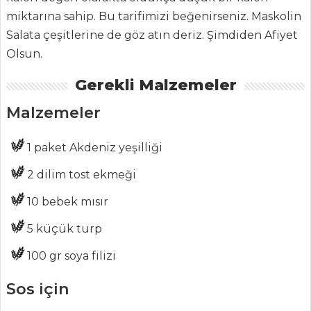
miktarına sahip. Bu tarifimizi beğenirseniz. Maskolin
Chefs
Salata çeşitlerine de göz atın deriz. Şimdiden Afiyet
Haber
Olsun.
ŞEFİN TARİFLERİ
Gerekli Malzemeler
Malzemeler
MENÜLER
Tüm
1 paket Akdeniz yeşilliği
Kategoriler
2 dilim tost ekmeği
10 bebek mısır
PASTA VE
TATLILAR
5 küçük turp
100 gr soya filizi
KAKAOLU
BROWNİE
Sos için
Apple Cheese Ice