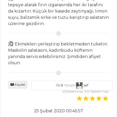
Sebzeli
tepsiye alarak fırın ızgarasında her iki tarafını
Karnabahar Katları
da kızartın. Küçük bir kasede zeytinyağı, limon
Zeytinyağlı ve
suyu, balzamik sirke ve tuzu karıştırıp salatanın
Kimyonlu Havuç
üzerine gezdirin.
MANTARLI
ANTRİKOT
Ekmekleri yerleştirip bekletmeden tüketin.
Sebze Yemekleri
Maskolin salatasını, kadınbudu köftenin
Tüm Tarifleri
yanında servis edebilirsiniz. Şimdiden afiyet
olsun.
ÇORBALAR
Kaydet
0
Yorum
sef
Köfteli Semizotu
(Ortalama oy:
5.0
Toplam
1
oy)
Çorbası
Brokoli Çorbası
Sebzeli Bakliyat
25 Şubat 2020 00:45:57
Çorbası