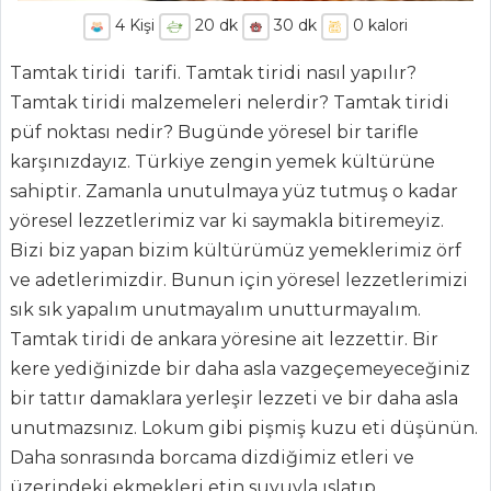
4
Kişi
20
dk
30
dk
0
kalori
Tamtak tiridi tarifi. Tamtak tiridi nasıl yapılır?
Tamtak tiridi malzemeleri nelerdir? Tamtak tiridi
püf noktası nedir? Bugünde yöresel bir tarifle
karşınızdayız. Türkiye zengin yemek kültürüne
sahiptir. Zamanla unutulmaya yüz tutmuş o kadar
yöresel lezzetlerimiz var ki saymakla bitiremeyiz.
ANASAYFA
Bizi biz yapan bizim kültürümüz yemeklerimiz örf
ve adetlerimizdir. Bunun için yöresel lezzetlerimizi
BLOG
sık sık yapalım unutmayalım unutturmayalım.
Medya
Tamtak tiridi de ankara yöresine ait lezzettir. Bir
kere yediğinizde bir daha asla vazgeçemeyeceğiniz
Aktüel
bir tattır damaklara yerleşir lezzeti ve bir daha asla
Chefs
unutmazsınız. Lokum gibi pişmiş kuzu eti düşünün.
Daha sonrasında borcama dizdiğimiz etleri ve
Haber
üzerindeki ekmekleri etin suyuyla ıslatıp