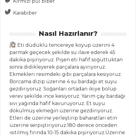
Kırmızı pul biber
Tarifleri
Karabiber
SEBZE
YEMEKLERI
Nasıl Hazırlanır?
Güveçte
Eti düdüklü tencereye koyup üzerini 4
Karalahana Sarması
parmak geçecek şekilde su ilave ederek 45
dakika pişiriyoruz. Pişen eti hafif soğuttuktan
Bal Kabaklı
sonra didikleyerek parçalara ayırıyoruz.
Patates Graten
Ekmekleri resimdeki gibi parçalara kesiyoruz.
Patatesli Kabak
Borcama dizip üzerine 4 su bardağı et suyu
Mücver
gezdiriyoruz. Soğanları ortadan ikiye bölüp
verev şekilde ince kesiyoruz. Yarım çay bardağı
Sebze Yemekleri
sıvı yağında hafif kavuruyoruz. Et suyu
Tüm Tarifleri
dökülmüş ekmeğin üzerine gezdiriyoruz.
Etleri de üzerine yerleştirip baharatları etin
üzerine serpiştiriyoruz.180 derece önceden
İÇECEKLER
ısıtılmış fırında 10-15 dakika pişiriyoruz.Üzerine