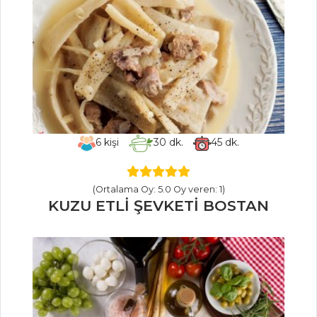
kroket tarifi
Masterchef Tüm
Tarifleri
BALIK
YEMEKLERI
6
kişi
30
dk.
45
dk.
Kağıtta Narlı
Palamut
Deniz Börülceli
(Ortalama Oy: 5.0 Oy veren: 1)
KUZU ETLİ ŞEVKETİ BOSTAN
Sardalye Dolma
Izgara
Çiğ Levrek
Balık Yemekleri
Tüm Tarifleri