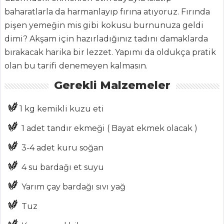
ŞEFİN TARİFLERİ
baharatlarla da harmanlayıp fırına atıyoruz. Fırında
pişen yemeğin mis gibi kokusu burnunuza geldi
MENÜLER
dimi? Akşam için hazırladığınız tadını damaklarda
bırakacak harika bir lezzet. Yapımı da oldukça pratik
Tüm
olan bu tarifi denemeyen kalmasın.
Kategoriler
Gerekli Malzemeler
SALATALAR
1 kg kemikli kuzu eti
Bezelyeli Kuskus
1 adet tandır ekmeği ( Bayat ekmek olacak )
Salatası
3-4 adet kuru soğan
PİRİNÇLİ VE
KARİDESLİ SALATA
4 su bardağı et suyu
Tavuk Etli Yeşil
Yarım çay bardağı sıvı yağ
Salata
Tuz
Salatalar Tüm