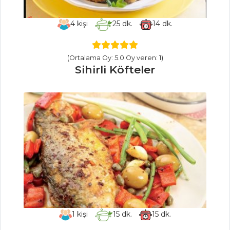
ÇİKOLATALI BREST
4
kişi
25
dk.
14
dk.
ÇAM FISTIKLI
TAZE KAYISI
REÇELİ
(Ortalama Oy: 5.0 Oy veren: 1)
Sihirli Köfteler
NAR PELTESİ
Pasta ve Tatlılar
Tüm Tarifleri
ET YEMEKLERI
Nohutlu Püreli
Kebap
Patatesli Dana
Bonfile
1
kişi
15
dk.
15
dk.
Bitlis Köftesi