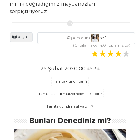
minik doğradığımız maydanozları
Reyhan Şerbeti
serpiştiriyoruz.
Naneli Ayran
Naneli Limon
Şerbeti
Kaydet
0
Yorum
sef
(Ortalama oy:
4.0
Toplam
2
oy)
İçecekler Tüm
Tarifleri
25 Şubat 2020 00:45:34
MASTERCHEF
Tamtak tiridi tarifi
Orman meyveli
Tamtak tiridi malzemeleri nelerdir?
vegan brownie
Tamtak tiridi nasıl yapılır?
nasıl yapılır?
En pratik zırh
Bunları Denediniz mi?
salatası tarifi
Nefis peynirli