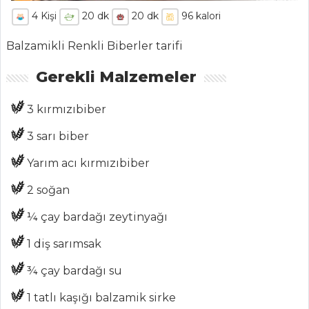
4
Kişi
20
dk
20
dk
96
kalori
Balzamikli Renkli Biberler tarifi
Gerekli Malzemeler
ANASAYFA
3 kırmızıbiber
BLOG
3 sarı biber
Medya
Yarım acı kırmızıbiber
Aktüel
2 soğan
Chefs
¼ çay bardağı zeytinyağı
Haber
1 diş sarımsak
ŞEFİN TARİFLERİ
¾ çay bardağı su
1 tatlı kaşığı balzamik sirke
MENÜLER