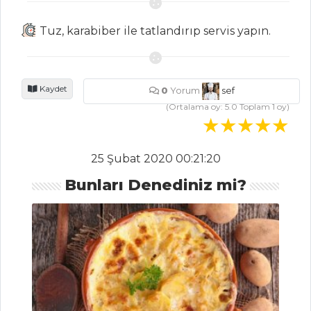
BAHAR YEŞİLİ SALATA
Tuz, karabiber ile tatlandırıp servis yapın.
Salatalar Tüm Tarifleri
Kaydet
0
Yorum
sef
BALIK YEMEKLERI
(Ortalama oy:
5.0
Toplam
1
oy)
Somon Rulo
Fasulye Püreli Somon
25 Şubat 2020 00:21:20
Balığı
Bunları Denediniz mi?
Uskumru Dolması
Balık Yemekleri Tüm Tarifleri
HAMUR İŞLERI