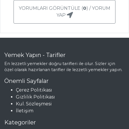
YORUMLARI GÖRÜNTÜLE (
0
) / YORUM
AYVA REÇELİ
YAP
KİRAZLI CLAFOUTİS
ÇİLEKLİ VE FINDIK KREMALI
PASTA
Pasta ve Tatlılar Tüm Tarifleri
Yemek Yapın - Tarifler
En lezzetli yemekler doğru tarifleri ile olur. Sizler için
özel olarak hazırlanan tarifler ile lezzetli yemekler yapın.
ÇORBALAR
Önemli Sayfalar
Çelebi Çorbası
Çerez Politikası
Gizlilik Politikası
Domates Çorbası
Kul. Sözleşmesi
Terbiyeli Kuzu Gerdan
İletişim
Çorbası
Kategoriler
Çorbalar Tüm Tarifleri