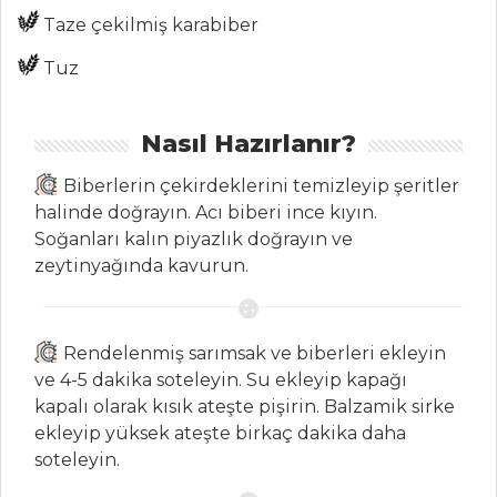
Taze çekilmiş karabiber
Tüm Kategoriler
Tuz
MEZELER
Nasıl Hazırlanır?
Dereotlu Patates Topu
Mastave
Biberlerin çekirdeklerini temizleyip şeritler
halinde doğrayın. Acı biberi ince kıyın.
Pastırmalı ve Sütlü Patates
Soğanları kalın piyazlık doğrayın ve
Püresi
zeytinyağında kavurun.
Mezeler Tüm Tarifleri
Rendelenmiş sarımsak ve biberleri ekleyin
SALATALAR
ve 4-5 dakika soteleyin. Su ekleyip kapağı
kapalı olarak kısık ateşte pişirin. Balzamik sirke
Kabak Tarator
ekleyip yüksek ateşte birkaç dakika daha
Mercimek Ve Bezelye
soteleyin.
Salatası