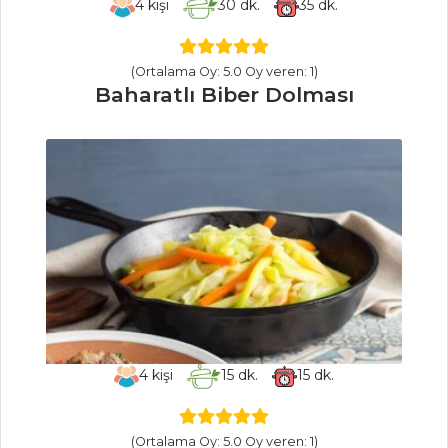
4
kişi
30
dk.
35
dk.
PILAV VE MAKARNA
(Ortalama Oy: 5.0 Oy veren: 1)
Baharatlı Biber Dolması
Fesleğenli Peynirli Makarna
Porçini Mantarlı Risotto
ETLİ VE ZENCEFİLLİ FİRİK
PİLAVI
Pilav ve Makarna Tüm
Tarifleri
MASTERCHEF
4
kişi
15
dk.
15
dk.
Ev hanımından pratik türlü
yemeği tarifi...
En pratik yumurtalı köfte
(Ortalama Oy: 5.0 Oy veren: 1)