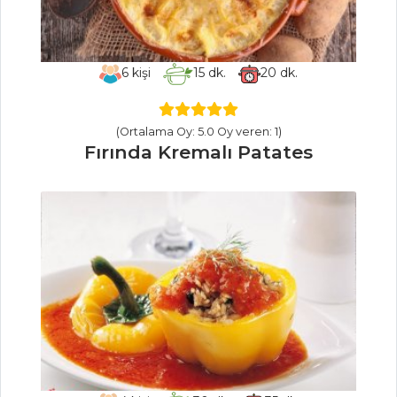
Elmalı Mini Paylar
PIRASALI BÖREK
MANTARLI PUF BÖREĞİ
6
kişi
15
dk.
20
dk.
Hamur İşleri Tüm Tarifleri
(Ortalama Oy: 5.0 Oy veren: 1)
Fırında Kremalı Patates
SEBZE YEMEKLERI
Patates Çanağında
Barbunya
https://yemekyapin.com/kuru-
dolma/
Zeytinyağlı Patlıcan
Sebze Yemekleri Tüm
Tarifleri