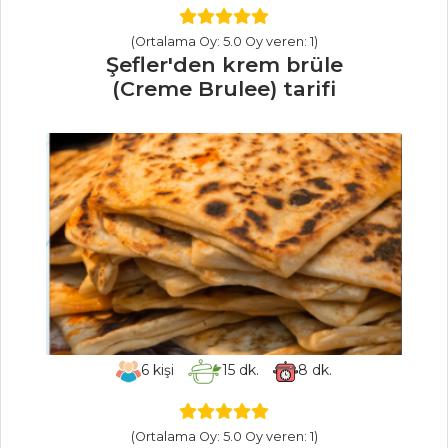
Reyhan Şerbeti
(Ortalama Oy: 5.0 Oy veren: 1)
İçecekler Tüm
Şefler'den krem brüle
Tarifleri
(Creme Brulee) tarifi
MASTERCHEF
Ustasından üç
şef tabağı
'sonsuzluk' nasıl
yapılır?
En lezzetli
kalamar dolması
nasıl yapılır?
6
kişi
15
dk.
8
dk.
Çok pratik talaş
böreği tarifi ve püf
noktaları...
(Ortalama Oy: 5.0 Oy veren: 1)