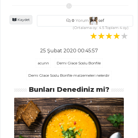
Köftesi
Mastave
Kaydet
0
Yorum
sef
Mezeler Tüm
(Ortalama oy:
4.5
Toplam
4
oy)
Tarifleri
25 Şubat 2020 00:45:57
ET YEMEKLERI
acunn
Demi Glace Soslu Bonfile
Abant Kebabı
Demi Glace Soslu Bonfile malzemeleri nelerdir
BONFİLE,
Bunları Denediniz mi?
SEBZELİ MISIR ŞİŞ
SUMAKLI VE
PATATESLİ KUZU
ETİ
Et Yemekleri Tüm
Tarifleri