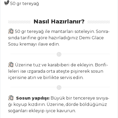
PİRİNÇ SALATASI
50 gr tereyağ
Salatalar Tüm
Tarifleri
Nasıl Hazırlanır?
50 gr te­re­yağ ile man­tar­la­rı so­te­le­yin. Son­ra­
PILAV VE
sın­da ta­ri­fi­ne gö­re ha­zır­la­dı­ğı­nız De­mi Gla­ce
MAKARNA
So­su kre­ma­yı ila­ve edin.
Patlıcanlı İç
Pilavı
Üze­ri­ne tuz ve ka­ra­bi­be­ri de ek­le­yin. Bon­fi­
EZOGELİN
le­le­ri ise ız­ga­ra­da or­ta ateş­te pi­şi­re­rek so­sun
PİLAVI (KİLİS)
içe­ri­si­ne atın ve bir­lik­te ser­vis edin.
Arpa Şehriyeli
Pilav
So­sun ya­pı­lı­şı:
Bü­yük bir ten­ce­re­ye sı­vı­ya­
Pilav ve Makarna
ğı ko­yup kız­dı­rın. Üze­ri­ne, dör­de böl­dü­ğü­nüz
Tüm Tarifleri
so­ğan­la­rı ek­le­yip iyi­ce ka­vu­run.