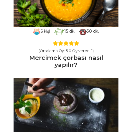
HAMUR İŞLERI
6
kişi
15
dk.
30
dk.
ÇİLEKLİ
ÇİKOLATALI TART
FINDIK KREMALI
(Ortalama Oy: 5.0 Oy veren: 1)
BAŞPARMAK
Mercimek çorbası nasıl
KURABİYE
yapılır?
Tereyağlı
Kurabiye
Hamur İşleri Tüm
Tarifleri
BALIK
YEMEKLERI