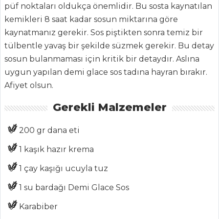
püf noktaları oldukça önemlidir. Bu sosta kaynatılan
Haber
kemikleri 8 saat kadar sosun miktarına göre
kaynatmanız gerekir. Sos piştikten sonra temiz bir
ŞEFİN TARİFLERİ
tülbentle yavaş bir şekilde süzmek gerekir. Bu detay
sosun bulanmaması için kritik bir detaydır. Aslına
MENÜLER
uygun yapılan demi glace sos tadına hayran bırakır.
Tüm
Afiyet olsun.
Kategoriler
Gerekli Malzemeler
200 gr dana eti
SALATALAR
1 kaşık hazır krema
TAZE PATATES
SALATASI
1 çay kaşığı ucuyla tuz
KÖZLENMİŞ
1 su bardağı Demi Glace Sos
SEBZE SALATASI
Karabiber
ELMALI ESMER