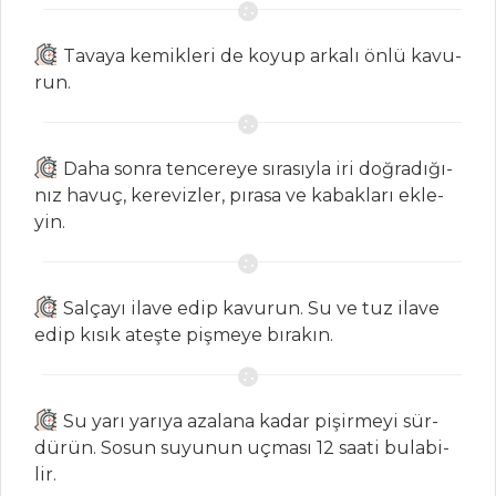
ÇORBALAR
Ta­va­ya ke­mik­le­ri de ko­yup ar­ka­lı ön­lü ka­vu­
run.
Kremalı Yörük
Çorbası
Çiğ Semiz Otu
Da­ha son­ra ten­ce­re­ye sı­ra­sıy­la iri doğ­ra­dı­ğı­
Çorbası
nız ha­vuç, ke­re­viz­ler, pı­ra­sa ve ka­bak­la­rı ek­le­
Bezelyeli
yin.
Tavuklu Çorba
Çorbalar Tüm
Sal­ça­yı ila­ve edip ka­vu­run. Su ve tuz ila­ve
Tarifleri
edip kı­sık ateş­te piş­me­ye bı­ra­kın.
MEZELER
Su ya­rı ya­rı­ya aza­la­na ka­dar pi­şir­me­yi sür­
dü­rün. So­sun su­yu­nun uç­ma­sı 12 saa­ti bu­la­bi­
Paşa Mezesi
lir.
Mercimek