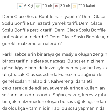
6
Kişi
20
dk
30
dk
220
kalori
Demi Glace Soslu Bonfile nasıl yapılır ? Demi Glace
Soslu Bonfile En lezzetli yemek tarifi. Demi Glace
Soslu Bonfile pratik tarifi. Demi Glace Soslu Bonfile
püf noktaları nelerdir? Demi Glace Soslu Bonfile için
gerekli malzemeler nelerdir?
Farklı sebzelerin bir araya gelmesiyle oluşan zengin
bir sos tarifini sizlere sunacağız. Bu sos etinizi hem
görselliğiyle hem de lezzetiyle bambaşka bir boyuta
ANASAYFA
ulaştıracak. Glaś sos aslında Fransız mutfağında ki
BLOG
genel sosların lakabıdır. Kahverengi dana eti
çektirerek elde edilen, et yemeklerinde kullanılan
Medya
sosların anasıdır aslında... Soğan, havuç, kereviz gibi
Aktüel
bir çok malzemeden oluşan bu sos sağlık açısından
da oldukça vitaminlidir. Tabi bu sosu yapmanın da
Chefs